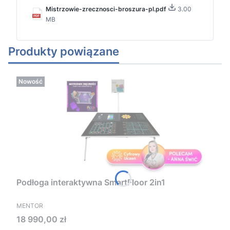
Mistrzowie-zrecznosci-broszura-pl.pdf
3.00
MB
Produkty powiązane
Nowość
Podłoga interaktywna SmartFloor 2in1
PRODUCENT
MENTOR
Cena
18 990,00 zł