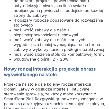
do obszaru projekcji, powierzchnia blatu
antyrefleksyjna niwelująca ilość światła
odbijanego na powierzchni, podejście od każdej
strony do zabawy
4 obszary robocze dopasowane do rozwiązania
stołowego
możliwość zabawy dla osób z
niepełnosprawnościami ruchowymi
możliwość zabawy dla osób starszych -
wygodniejsza i mniej wymagająca ruchu forma
zabawy z wykorzystaniem podłogi interaktywnej
możliwość złożenia stołu do kompaktowej formy
wbudowane głośniki 2 x 20W
Nowy rodzaj interakcji z projekcją obrazu
wyświetlanego na stole
Projekcja na stole daje kolejny rodzaj interakcji
dłońmi. Łatwy w obsłudze interfejs i intuicyjne
sterowanie sprawiają, że każdy może korzystać z
SmartFloor 2in1. Rozgrywki grupowe czy zmagania w
parach są atrakcyjnym uzupełnieniem zajęć szkolnych,
które motywują i angażują uczniów.