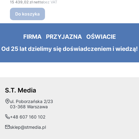
Cena
15 439,02 zł
bez VAT
Do koszyka
FIRMA PRZYJAZNA OŚWIACIE
Od 25 lat dzielimy się doświadczeniem i wiedzą!
S.T. Media
Adres:
ul. Poborzańska 2/23
03-368 Warszawa
+48 607 160 102
sklep@stmedia.pl