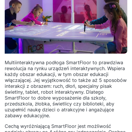
Multiinteraktywna podłoga SmartFloor to prawdziwa
rewolucja na rynku urządzeń interaktywnych. Wspiera
każdy obszar edukacji, w tym obszar edukacji
włączającej. Jej wyjątkowość to także aż 5 sposobów
interakcji z obrazem: ruch, dłoń, specjalny pisak
świetlny, tablet, robot interaktywny. Dlatego
SmartFloor to dobre wyposażenie dla szkoły,
przedszkola, żłobka, świetlicy czy biblioteki, aby
uzupełnić naukę dzieci o atrakcyjne i angażujące
zabawy edukacyjne.
Cechą wyróżniającą SmartFloor jest możliwość
podziału obrazu na 4 różne gry jednocześnie. Osobne