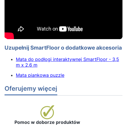
Uzupełnij SmartFloor o dodatkowe akcesoria
Mata do podłogi interaktywnej SmartFloor - 3,5
m x 2,6 m
Mata piankowa puzzle
Oferujemy więcej
Pomoc w doborze produktów