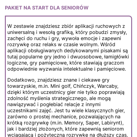
PAKIET NA START DLA SENIORÓW
W zestawie znajdziesz zbiór aplikacji ruchowych z
uniwersalną i wesołą grafiką, który pobudzi zmysły,
zachęci do ruchu i gry, wywoła emocje i zapewni
rozrywkę oraz relaks w czasie wolnym. Wśród
aplikacji obsługiwanych dedykowanymi pisakami są
tutaj popularne gry jedno i dwuosobowe, łamigłówki
logiczne, gry pamięciowe, które stawiają graczom
odpowiednie wyzwania intelektualne i pamięciowe.
Dodatkowo, znajdziesz znane i ciekawe gry
towarzyskie, m.in. Mini golf, Chińczyk, Warcaby,
dzięki którym uczestnicy gier nie tylko poprawiają
zdolność myślenia strategicznego, ale mogą
nawiązywać i pogłebiać relacje z innymi
uczestnikami zajęć. Jest tu wiele klasycznych gier,
zarówno o prostej mechanice, pozwalających na
krótką rozgrywkę (m.in. Memory, Saper, Labirynt),
jak i bardziej złożonych, które zapewnią seniorom
wciągającą i pożyteczną rozrywkę na dłuższy czas.