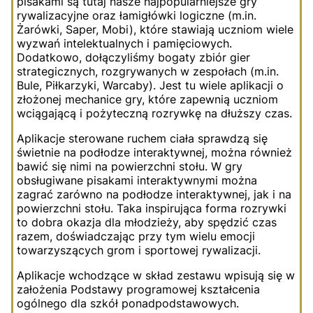
pisakami są tutaj nasze najpopularniejsze gry
rywalizacyjne oraz łamigłówki logiczne (m.in.
Żarówki, Saper, Mobi), które stawiają uczniom wiele
wyzwań intelektualnych i pamięciowych.
Dodatkowo, dołączyliśmy bogaty zbiór gier
strategicznych, rozgrywanych w zespołach (m.in.
Bule, Piłkarzyki, Warcaby). Jest tu wiele aplikacji o
złożonej mechanice gry, które zapewnią uczniom
wciągającą i pożyteczną rozrywkę na dłuższy czas.
Aplikacje sterowane ruchem ciała sprawdzą się
świetnie na podłodze interaktywnej, można również
bawić się nimi na powierzchni stołu. W gry
obsługiwane pisakami interaktywnymi można
zagrać zarówno na podłodze interaktywnej, jak i na
powierzchni stołu. Taka inspirująca forma rozrywki
to dobra okazja dla młodzieży, aby spędzić czas
razem, doświadczając przy tym wielu emocji
towarzyszących grom i sportowej rywalizacji.
Aplikacje wchodzące w skład zestawu wpisują się w
założenia Podstawy programowej kształcenia
ogólnego dla szkół ponadpodstawowych.