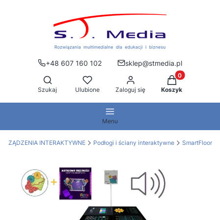
+48 607 160 102
sklep@stmedia.pl
Produkty w kos
Otwórz wyszukiwarkę
Szukaj
Ulubione
Zaloguj się
Koszyk
Menu
URZĄDZENIA INTERAKTYWNE
Podłogi i ściany interaktywne
SmartFloor