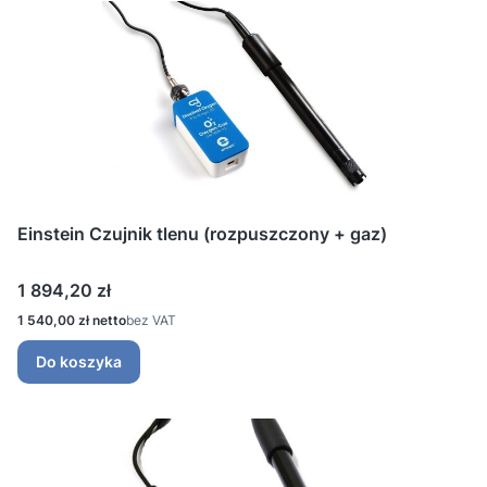
Einstein Czujnik tlenu (rozpuszczony + gaz)
Cena
1 894,20 zł
Cena
1 540,00 zł
bez VAT
Do koszyka