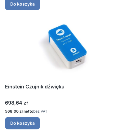
Do koszyka
Einstein Czujnik dźwięku
Cena
698,64 zł
Cena
568,00 zł
bez VAT
Do koszyka