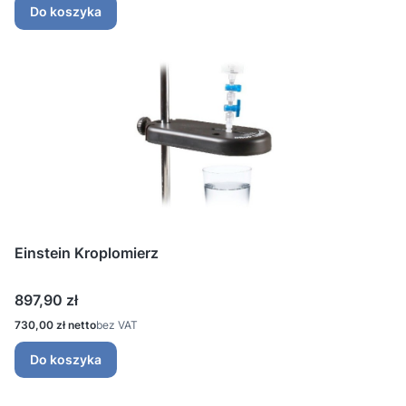
Do koszyka
Einstein Kroplomierz
Cena
897,90 zł
Cena
730,00 zł
bez VAT
Do koszyka