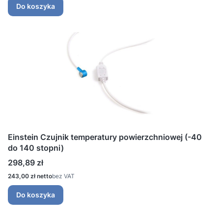
Do koszyka
Einstein Czujnik temperatury powierzchniowej (-40
do 140 stopni)
Cena
298,89 zł
Cena
243,00 zł
bez VAT
Do koszyka