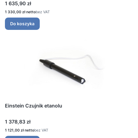
Cena
1 635,90 zł
Cena
1 330,00 zł
bez VAT
Do koszyka
Einstein Czujnik etanolu
Cena
1 378,83 zł
Cena
1 121,00 zł
bez VAT