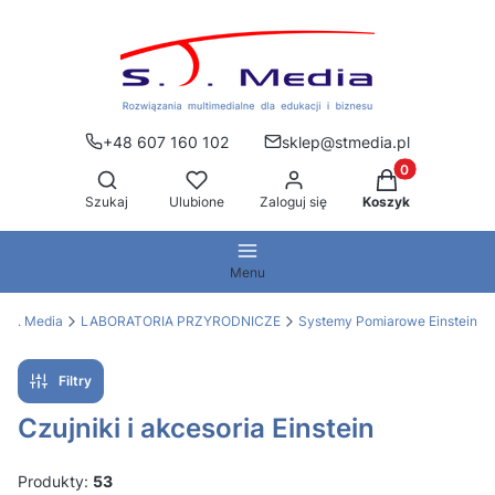
+48 607 160 102
sklep@stmedia.pl
Produkty w kos
Otwórz wyszukiwarkę
Szukaj
Ulubione
Zaloguj się
Koszyk
Menu
S.T. Media
LABORATORIA PRZYRODNICZE
Systemy Pomiarowe Einstein
Filtry
Czujniki i akcesoria Einstein
Produkty:
53