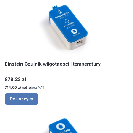
Einstein Czujnik wilgotności i temperatury
Cena
878,22 zł
Cena
714,00 zł
bez VAT
Do koszyka