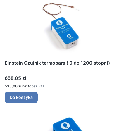
Einstein Czujnik termopara ( 0 do 1200 stopni)
Cena
658,05 zł
Cena
535,00 zł
bez VAT
Do koszyka