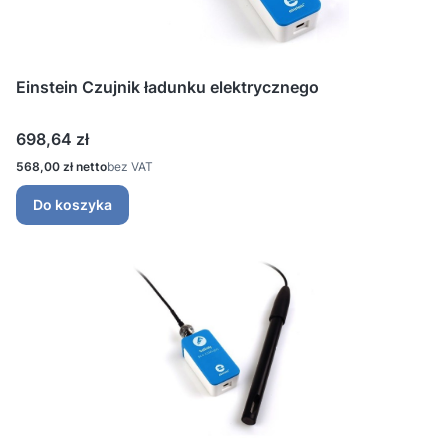
Einstein Czujnik ładunku elektrycznego
Cena
698,64 zł
Cena
568,00 zł
bez VAT
Do koszyka