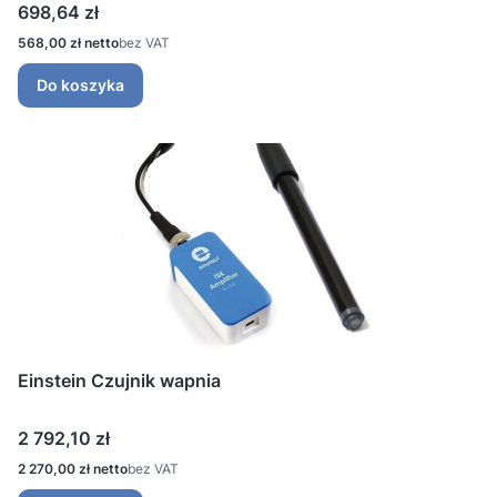
Cena
698,64 zł
Cena
568,00 zł
bez VAT
Do koszyka
Einstein Czujnik wapnia
Cena
2 792,10 zł
Cena
2 270,00 zł
bez VAT