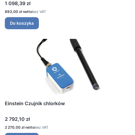
Cena
1 098,39 zł
Cena
893,00 zł
bez VAT
Do koszyka
Einstein Czujnik chlorków
Cena
2 792,10 zł
Cena
2 270,00 zł
bez VAT