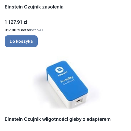
Einstein Czujnik zasolenia
Cena
1 127,91 zł
Cena
917,00 zł
bez VAT
Do koszyka
Einstein Czujnik wilgotności gleby z adapterem