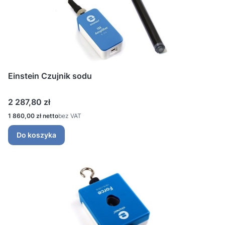
Einstein Czujnik sodu
Cena
2 287,80 zł
Cena
1 860,00 zł
bez VAT
Do koszyka