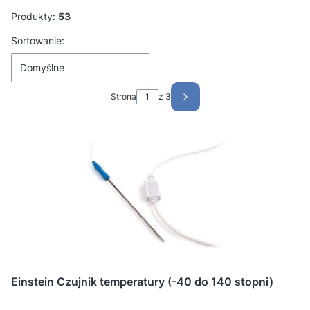
Produkty:
53
Lista produktów
Sortowanie:
Domyślne
Strona
z 3
Następne produkty
Einstein Czujnik temperatury (-40 do 140 stopni)