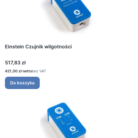
Einstein Czujnik wilgotności
Cena
517,83 zł
Cena
421,00 zł
bez VAT
Do koszyka