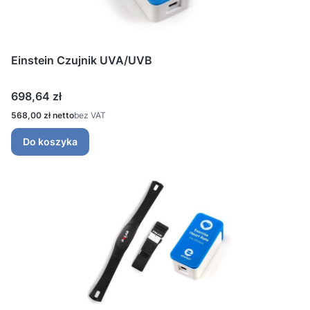
Einstein Czujnik UVA/UVB
Cena
698,64 zł
Cena
568,00 zł
bez VAT
Do koszyka