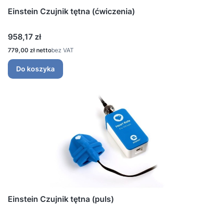
Einstein Czujnik tętna (ćwiczenia)
Cena
958,17 zł
Cena
779,00 zł
bez VAT
Do koszyka
Einstein Czujnik tętna (puls)