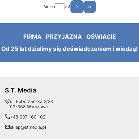
Strona
z 3
Przejdź do ostatniej st
FIRMA PRZYJAZNA OŚWIACIE
Od 25 lat dzielimy się doświadczeniem i wiedzą!
S.T. Media
Adres:
ul. Poborzańska 2/23
03-368 Warszawa
+48 607 160 102
sklep@stmedia.pl