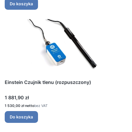
Do koszyka
Einstein Czujnik tlenu (rozpuszczony)
Cena
1 881,90 zł
Cena
1 530,00 zł
bez VAT
Do koszyka