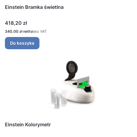
Einstein Bramka świetlna
Cena
418,20 zł
Cena
340,00 zł
bez VAT
Do koszyka
Einstein Kolorymetr