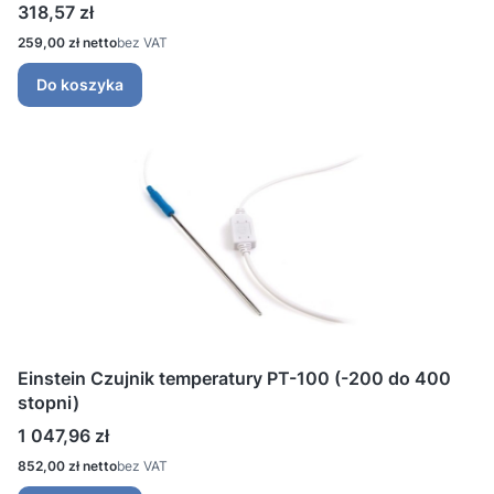
Cena
318,57 zł
Cena
259,00 zł
bez VAT
Do koszyka
Einstein Czujnik temperatury PT-100 (-200 do 400
stopni)
Cena
1 047,96 zł
Cena
852,00 zł
bez VAT