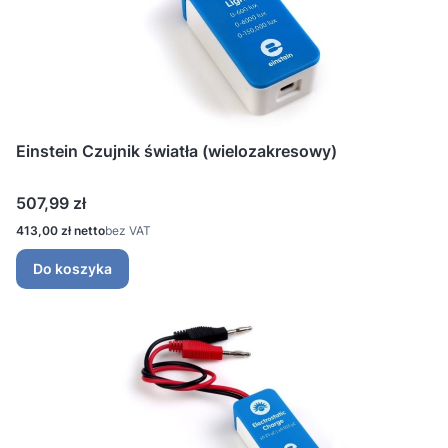
Einstein Czujnik światła (wielozakresowy)
Cena
507,99 zł
Cena
413,00 zł
bez VAT
Do koszyka