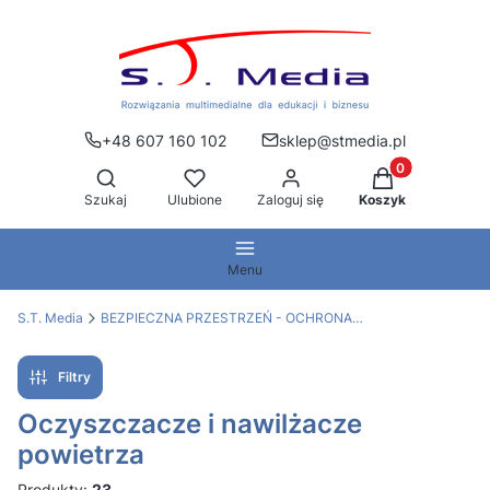
+48 607 160 102
sklep@stmedia.pl
Produkty w kos
Otwórz wyszukiwarkę
Szukaj
Ulubione
Zaloguj się
Koszyk
Menu
S.T. Media
BEZPIECZNA PRZESTRZEŃ - OCHRONA PRZED WIRUSAMI
Filtry
Oczyszczacze i nawilżacze
powietrza
Produkty:
23