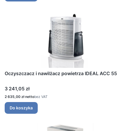
Oczyszczacz i nawilżacz powietrza IDEAL ACC 55
Cena
3 241,05 zł
Cena
2 635,00 zł
bez VAT
Do koszyka