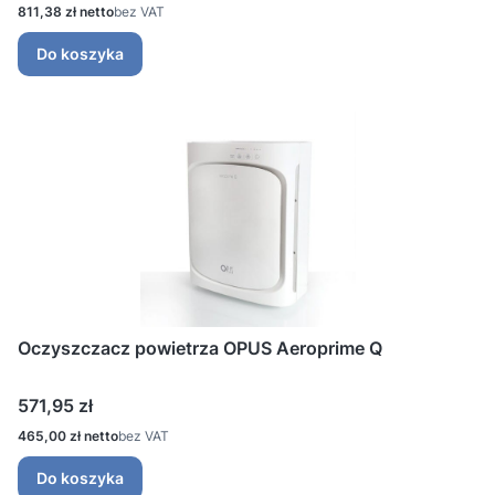
Cena
811,38 zł
bez VAT
Do koszyka
Oczyszczacz powietrza OPUS Aeroprime Q
Cena
571,95 zł
Cena
465,00 zł
bez VAT
Do koszyka