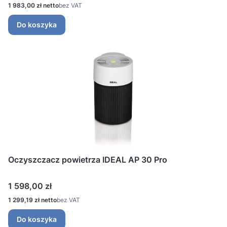
Cena
1 983,00 zł
bez VAT
Do koszyka
Oczyszczacz powietrza IDEAL AP 30 Pro
Cena
1 598,00 zł
Cena
1 299,19 zł
bez VAT
Do koszyka