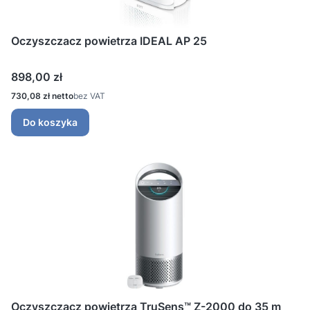
Oczyszczacz powietrza IDEAL AP 25
Cena
898,00 zł
Cena
730,08 zł
bez VAT
Do koszyka
Oczyszczacz powietrza TruSens™ Z-2000 do 35 m