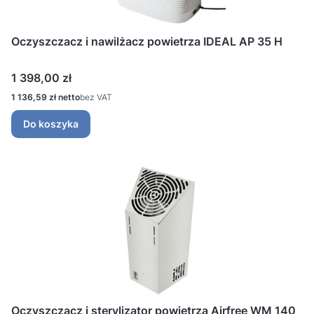
Oczyszczacz i nawilżacz powietrza IDEAL AP 35 H
Cena
1 398,00 zł
Cena
1 136,59 zł
bez VAT
Do koszyka
Oczyszczacz i sterylizator powietrza Airfree WM 140