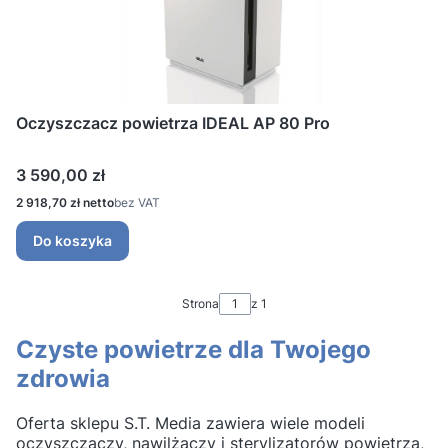
Oczyszczacz powietrza IDEAL AP 80 Pro
Cena
3 590,00 zł
Cena
2 918,70 zł
bez VAT
Do koszyka
Strona
z 1
Czyste powietrze dla Twojego
zdrowia
Oferta sklepu S.T. Media zawiera wiele modeli
oczyszczaczy, nawilżaczy i sterylizatorów powietrza,