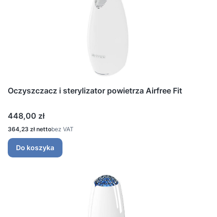
Oczyszczacz i sterylizator powietrza Airfree Fit
Cena
448,00 zł
Cena
364,23 zł
bez VAT
Do koszyka