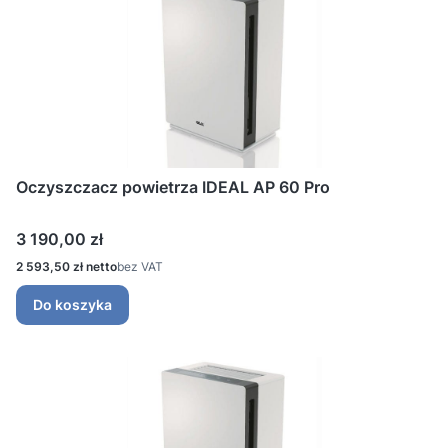
Oczyszczacz powietrza IDEAL AP 60 Pro
Cena
3 190,00 zł
Cena
2 593,50 zł
bez VAT
Do koszyka