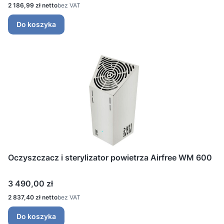
Cena
2 186,99 zł
bez VAT
Do koszyka
Oczyszczacz i sterylizator powietrza Airfree WM 600
Cena
3 490,00 zł
Cena
2 837,40 zł
bez VAT
Do koszyka