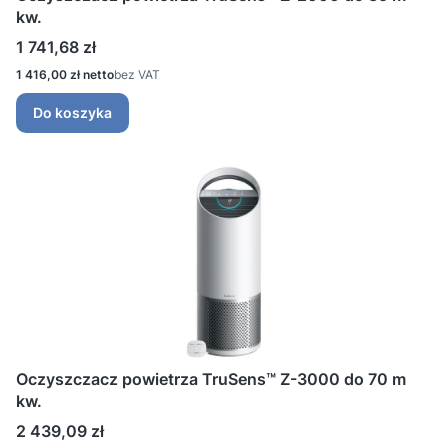
kw.
Cena
1 741,68 zł
Cena
1 416,00 zł
bez VAT
Do koszyka
Oczyszczacz powietrza TruSens™ Z-3000 do 70 m
kw.
Cena
2 439,09 zł