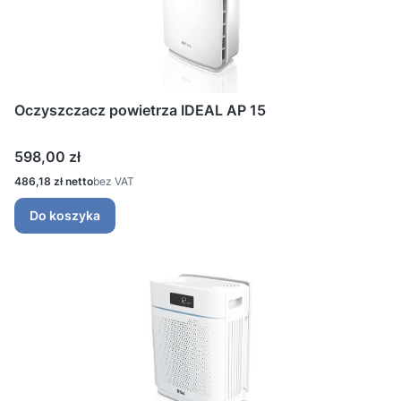
Oczyszczacz powietrza IDEAL AP 15
Cena
598,00 zł
Cena
486,18 zł
bez VAT
Do koszyka