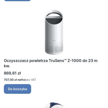
Oczyszczacz powietrza TruSens™ Z-1000 do 23 m
kw.
Cena
869,61 zł
Cena
707,00 zł
bez VAT
Do koszyka