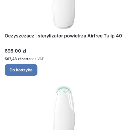
Oczyszczacz i sterylizator powietrza Airfree Tulip 40
Cena
698,00 zł
Cena
567,48 zł
bez VAT
Do koszyka