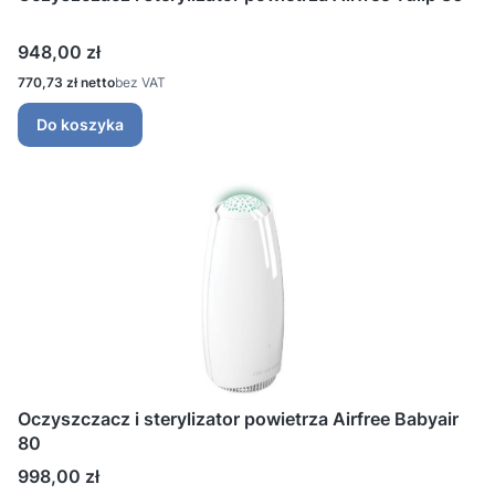
Cena
948,00 zł
Cena
770,73 zł
bez VAT
Do koszyka
Oczyszczacz i sterylizator powietrza Airfree Babyair
80
Cena
998,00 zł