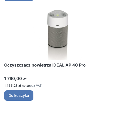
Oczyszczacz powietrza IDEAL AP 40 Pro
Cena
1 790,00 zł
Cena
1 455,28 zł
bez VAT
Do koszyka