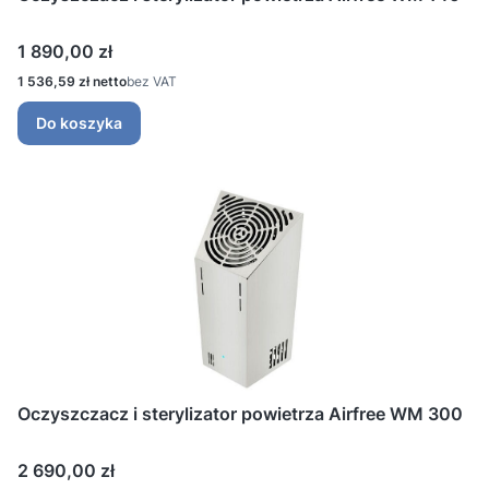
Cena
1 890,00 zł
Cena
1 536,59 zł
bez VAT
Do koszyka
Oczyszczacz i sterylizator powietrza Airfree WM 300
Cena
2 690,00 zł