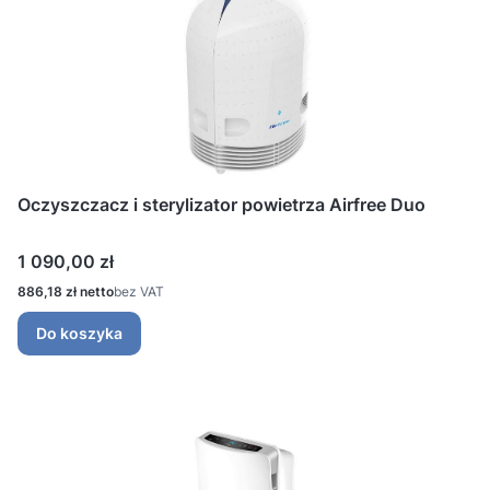
Oczyszczacz i sterylizator powietrza Airfree Duo
Cena
1 090,00 zł
Cena
886,18 zł
bez VAT
Do koszyka