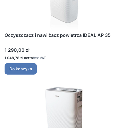
Oczyszczacz i nawilżacz powietrza IDEAL AP 35
Cena
1 290,00 zł
Cena
1 048,78 zł
bez VAT
Do koszyka