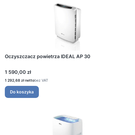
Oczyszczacz powietrza IDEAL AP 30
Cena
1 590,00 zł
Cena
1 292,68 zł
bez VAT
Do koszyka