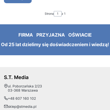
Strona
z 1
FIRMA PRZYJAZNA OŚWIACIE
Od 25 lat dzielimy się doświadczeniem i wiedzą!
S.T. Media
Adres:
ul. Poborzańska 2/23
03-368 Warszawa
+48 607 160 102
sklep@stmedia.pl