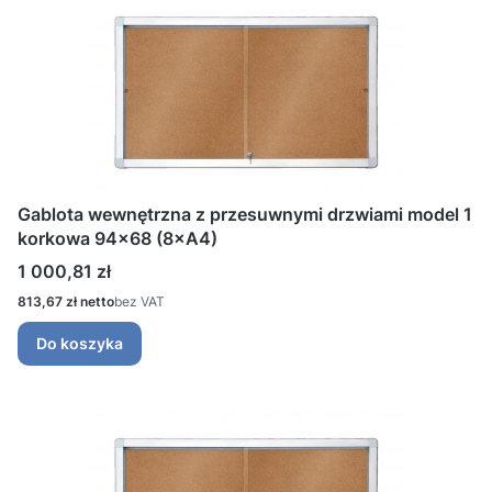
Gablota wewnętrzna z przesuwnymi drzwiami model 1
korkowa 94x68 (8×A4)
Cena
1 000,81 zł
Cena
813,67 zł
bez VAT
Do koszyka