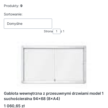
Produkty:
9
Lista produktów
Sortowanie:
Domyślne
Strona
z 1
Gablota wewnętrzna z przesuwnymi drzwiami model 1
suchościeralna 94x68 (8×A4)
Cena
1 060,65 zł