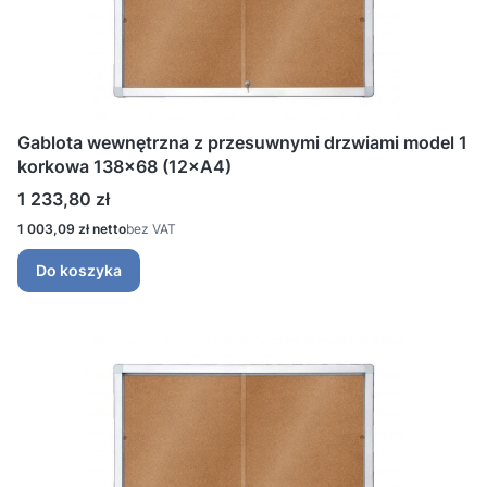
Gablota wewnętrzna z przesuwnymi drzwiami model 1
korkowa 138x68 (12×A4)
Cena
1 233,80 zł
Cena
1 003,09 zł
bez VAT
Do koszyka