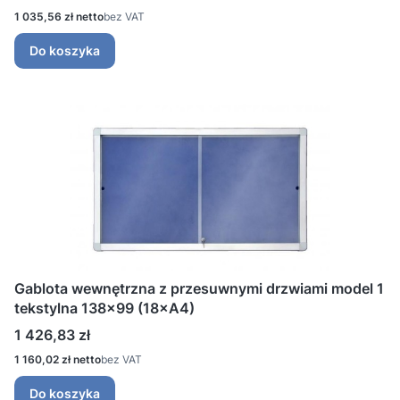
Cena
1 035,56 zł
bez VAT
Do koszyka
Gablota wewnętrzna z przesuwnymi drzwiami model 1
tekstylna 138x99 (18×A4)
Cena
1 426,83 zł
Cena
1 160,02 zł
bez VAT
Do koszyka