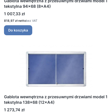
Gablota wewnętrzna z przesuwnymi drzwiami model 1
tekstylna 94x68 (8×A4)
Cena
1 007,33 zł
Cena
818,97 zł
bez VAT
Do koszyka
Gablota wewnętrzna z przesuwnymi drzwiami model 1
tekstylna 138x68 (12×A4)
Cena
1 273,74 zł