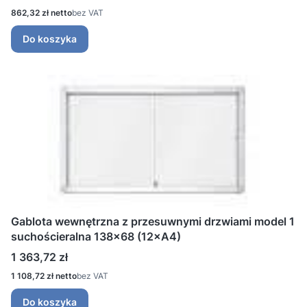
Cena
862,32 zł
bez VAT
Do koszyka
Gablota wewnętrzna z przesuwnymi drzwiami model 1
suchościeralna 138x68 (12×A4)
Cena
1 363,72 zł
Cena
1 108,72 zł
bez VAT
Do koszyka