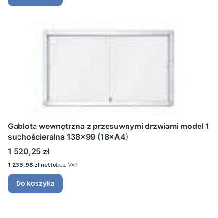
Gablota wewnętrzna z przesuwnymi drzwiami model 1
suchościeralna 138x99 (18×A4)
Cena
1 520,25 zł
Cena
1 235,98 zł
bez VAT
Do koszyka