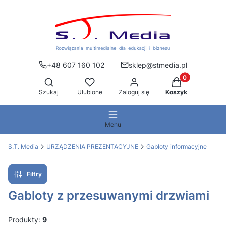
+48 607 160 102
sklep@stmedia.pl
Produkty w kos
Otwórz wyszukiwarkę
Szukaj
Ulubione
Zaloguj się
Koszyk
Menu
S.T. Media
URZĄDZENIA PREZENTACYJNE
Gabloty informacyjne
Filtry
Gabloty z przesuwanymi drzwiami
Produkty:
9