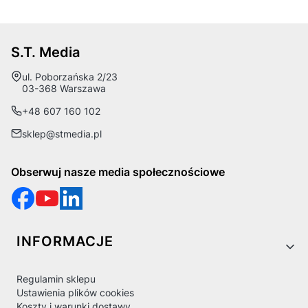
S.T. Media
Adres:
ul. Poborzańska 2/23
03-368 Warszawa
+48 607 160 102
sklep@stmedia.pl
Obserwuj nasze media społecznościowe
Linki w stopce
INFORMACJE
Regulamin sklepu
Ustawienia plików cookies
Koszty i warunki dostawy