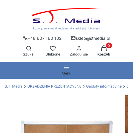
+48 607 160 102
sklep@stmedia.pl
Produkty w kos
Otwórz wyszukiwarkę
Szukaj
Ulubione
Zaloguj się
Koszyk
Menu
S.T. Media
URZĄDZENIA PREZENTACYJNE
Gabloty informacyjne
Gab