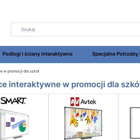
Podłogi i ściany interaktywne
Specjalne Potrzeby
e w promocji dla szkół
ce interaktywne w promocji dla szkó