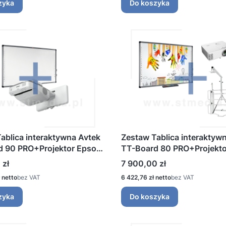
zyka
Do koszyka
ablica interaktywna Avtek
Zestaw Tablica interaktyw
d 90 PRO+Projektor Epson
TT-Board 80 PRO+Projektor
W
DX335ST+Uchwyt ścienny
Cena
 zł
7 900,00 zł
regulowany
Cena
bez VAT
6 422,76 zł
bez VAT
zyka
Do koszyka