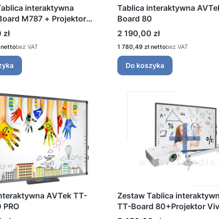
ablica interaktywna
Tablica interaktywna AVTe
oard M787 + Projektor
Board 80
tkoogniskowy Epson EB-
Cena
 zł
2 190,00 zł
Cena
bez VAT
1 780,49 zł
bez VAT
zyka
Do koszyka
interaktywna AVTek TT-
Zestaw Tablica interaktyw
0 PRO
TT-Board 80+Projektor Viv
DX335ST-EDU+Avtek Wal