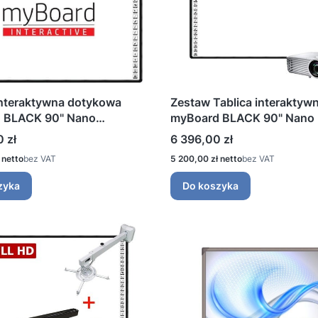
interaktywna dotykowa
Zestaw Tablica interaktyw
 BLACK 90" Nano
myBoard BLACK 90" Nano
a
Projektor krótkoognisko
Cena
 zł
6 396,00 zł
+ Soundbar 2.0
Cena
bez VAT
5 200,00 zł
bez VAT
zyka
Do koszyka