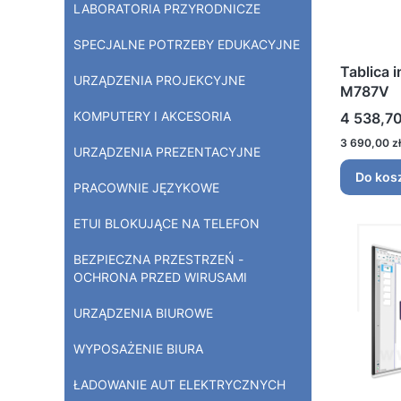
LABORATORIA PRZYRODNICZE
SPECJALNE POTRZEBY EDUKACYJNE
Tablica 
URZĄDZENIA PROJEKCYJNE
M787V
Cena
KOMPUTERY I AKCESORIA
4 538,70
Cena
3 690,00 zł
URZĄDZENIA PREZENTACYJNE
Do kos
PRACOWNIE JĘZYKOWE
ETUI BLOKUJĄCE NA TELEFON
BEZPIECZNA PRZESTRZEŃ -
OCHRONA PRZED WIRUSAMI
URZĄDZENIA BIUROWE
WYPOSAŻENIE BIURA
ŁADOWANIE AUT ELEKTRYCZNYCH