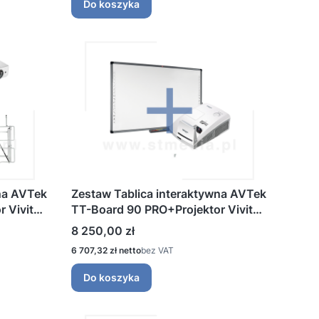
Do koszyka
na AVTek
Zestaw Tablica interaktywna AVTek
 Vivitek
TT-Board 90 PRO+Projektor Vivitek
DW770UST+Uchwyt ścienny
Cena
8 250,00 zł
Cena
6 707,32 zł
bez VAT
Do koszyka