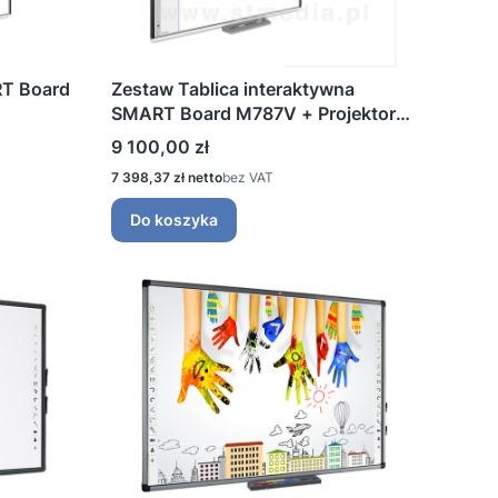
RT Board
Zestaw Tablica interaktywna
SMART Board M787V + Projektor
ultrakrótkoogniskowy Epson EB-
Cena
9 100,00 zł
685W
Cena
7 398,37 zł
bez VAT
Do koszyka