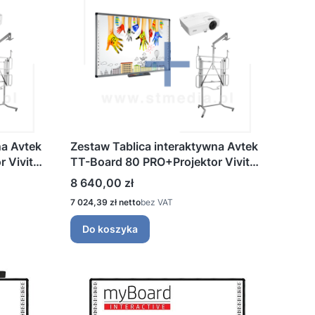
na Avtek
Zestaw Tablica interaktywna Avtek
 Vivitek
TT-Board 80 PRO+Projektor Vivitek
y
DX335ST+Uchwyt mobilny
Cena
8 640,00 zł
regulowany
Cena
7 024,39 zł
bez VAT
Do koszyka