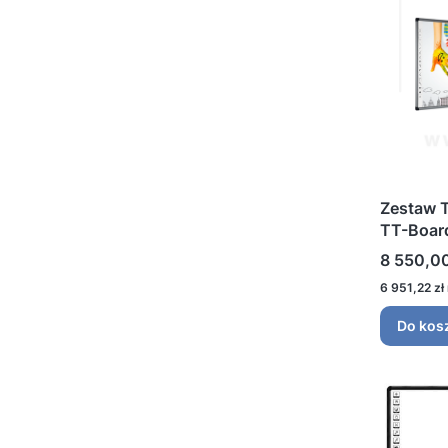
Zestaw T
TT-Board
DW335ST
Cena
8 550,00
regulow
Cena
6 951,22 zł
Do kos