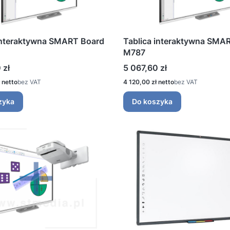
interaktywna SMART Board
Tablica interaktywna SMA
M787
Cena
 zł
5 067,60 zł
Cena
bez VAT
4 120,00 zł
bez VAT
zyka
Do koszyka