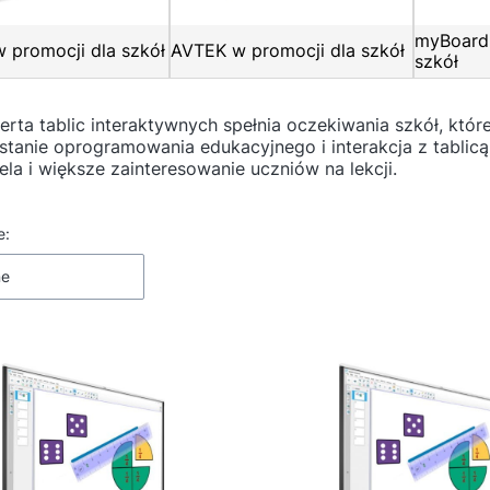
myBoard 
 promocji dla szkół
AVTEK w promocji dla szkół
szkół
erta tablic interaktywnych spełnia oczekiwania szkół, kt
tanie oprogramowania edukacyjnego i interakcja z tablic
ela i większe zainteresowanie uczniów na lekcji.
 produktów
e:
ne