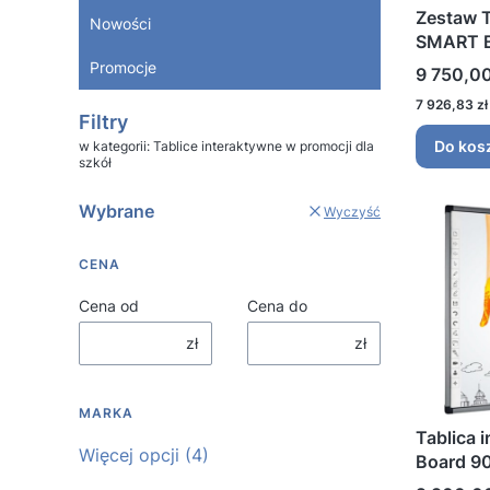
Zestaw T
Nowości
SMART B
ultrakró
Promocje
Cena
9 750,00
685W
Koniec menu
Cena
7 926,83 zł
Filtry
Do kos
w kategorii: Tablice interaktywne w promocji dla
szkół
Wybrane
Wyczyść
CENA
Cena od
Cena do
zł
zł
MARKA
Tablica 
Marka
Więcej opcji (4)
Board 9