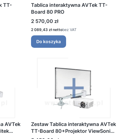
k TT-
Tablica interaktywna AVTek TT-
Board 80 PRO
Cena
2 570,00 zł
Cena
2 089,43 zł
bez VAT
Do koszyka
na AVTek
Zestaw Tablica interaktywna AVTek
itek
TT-Board 80+Projektor ViewSonic
lMount
PS502X-EDU+Avtek WallMount