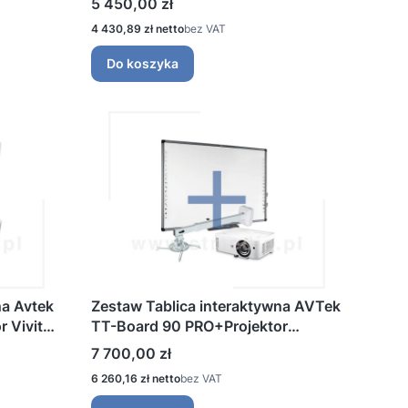
Cena
5 450,00 zł
Next 1200
Cena
4 430,89 zł
bez VAT
Do koszyka
na Avtek
Zestaw Tablica interaktywna AVTek
 Vivitek
TT-Board 90 PRO+Projektor
t Next
ViewSonic LS560W+Avtek
Cena
7 700,00 zł
WallMount Next 1200
Cena
6 260,16 zł
bez VAT