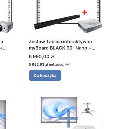
na
Zestaw Tablica interaktywna
 +
myBoard BLACK 90" Nano +
wy WXGA
Projektor ultrakrótkoogniskowy
Cena
6 990,00 zł
WXGA + Soundbar 2.0
Cena
5 682,93 zł
bez VAT
Do koszyka