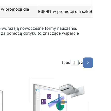
w promocji dla
ESPRIT w promocji dla szkół
óre wdrażają nowoczesne formy nauczania.
ą za pomocą dotyku to znaczące wsparcie
Strona
z 2
Następne pro