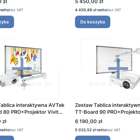
Cena
 zł
5 450,00 zł
Next 1200
Cena
bez VAT
4 430,89 zł
bez VAT
zyka
Do koszyka
ablica interaktywna AVTek
Zestaw Tablica interaktyw
 80 PRO+Projektor Vivitek
TT-Board 90 PRO+Projektor
-EDU+Avtek WallMount
DW284ST+Avtek WallMoun
Cena
 zł
6 190,00 zł
00
1200
Cena
bez VAT
5 032,52 zł
bez VAT