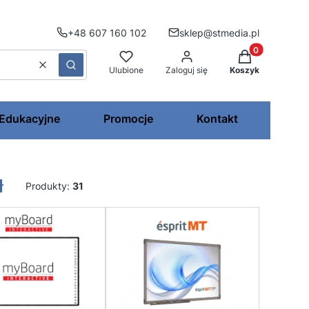
+48 607 160 102
sklep@stmedia.pl
Produkty w kos
Wyczyść
Szukaj
Ulubione
Zaloguj się
Koszyk
 Edukacyjne
Promocje
Kontakt
ł
Produkty:
31