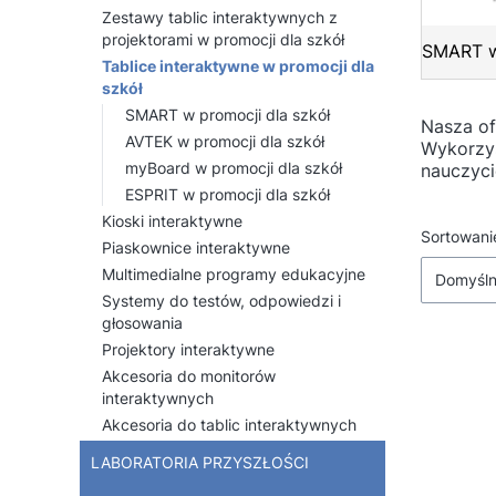
Zestawy tablic interaktywnych z
projektorami w promocji dla szkół
SMART w
Tablice interaktywne w promocji dla
szkół
SMART w promocji dla szkół
Nasza of
AVTEK w promocji dla szkół
Wykorzys
myBoard w promocji dla szkół
nauczyci
ESPRIT w promocji dla szkół
Kioski interaktywne
Lista
Sortowani
Piaskownice interaktywne
Multimedialne programy edukacyjne
Domyśl
Systemy do testów, odpowiedzi i
głosowania
Projektory interaktywne
Akcesoria do monitorów
interaktywnych
Akcesoria do tablic interaktywnych
LABORATORIA PRZYSZŁOŚCI