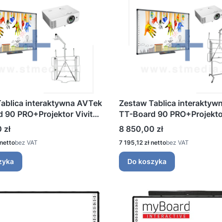
ablica interaktywna AVTek
Zestaw Tablica interaktyw
 90 PRO+Projektor Vivitek
TT-Board 90 PRO+Projektor
+Uchwyt ścienny
DW355ST+Uchwyt mobiln
Cena
 zł
8 850,00 zł
any
regulowany
Cena
bez VAT
7 195,12 zł
bez VAT
zyka
Do koszyka