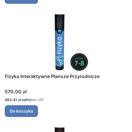
Fizyka Interaktywne Plansze Przyrodnicze
Cena
570,00 zł
Cena
463,41 zł
bez VAT
Do koszyka