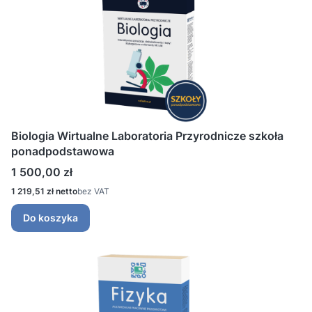
Biologia Wirtualne Laboratoria Przyrodnicze szkoła
ponadpodstawowa
Cena
1 500,00 zł
Cena
1 219,51 zł
bez VAT
Do koszyka