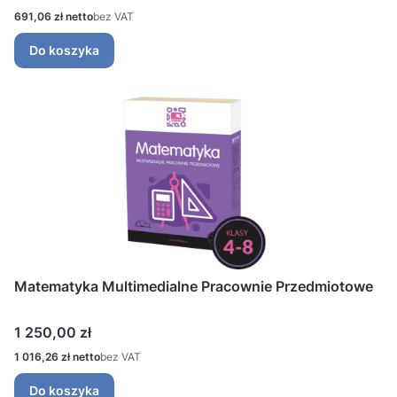
Cena
691,06 zł
bez VAT
Do koszyka
Matematyka Multimedialne Pracownie Przedmiotowe
Cena
1 250,00 zł
Cena
1 016,26 zł
bez VAT
Do koszyka