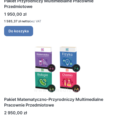
Pakiet Przyrodniczy Multimedialne Pracownie
Przedmiotowe
Cena
1 950,00 zł
Cena
1 585,37 zł
bez VAT
Do koszyka
Pakiet Matematyczno-Przyrodniczy Multimedialne
Pracownie Przedmiotowe
Cena
2 950,00 zł