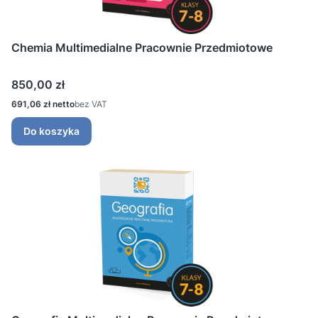
Chemia Multimedialne Pracownie Przedmiotowe
Cena
850,00 zł
Cena
691,06 zł
bez VAT
Do koszyka