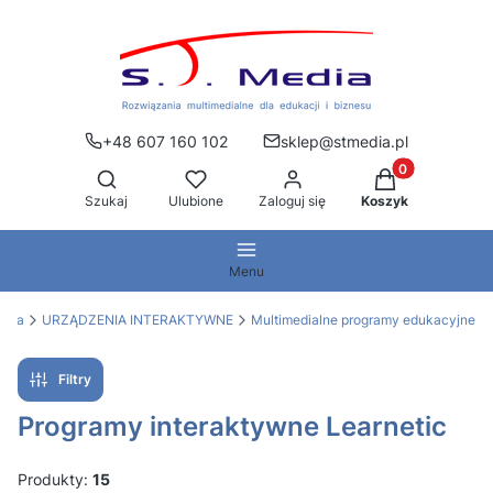
+48 607 160 102
sklep@stmedia.pl
Produkty w kos
Otwórz wyszukiwarkę
Szukaj
Ulubione
Zaloguj się
Koszyk
Menu
edia
URZĄDZENIA INTERAKTYWNE
Multimedialne programy edukacyjne
Filtry
Programy interaktywne Learnetic
Produkty:
15