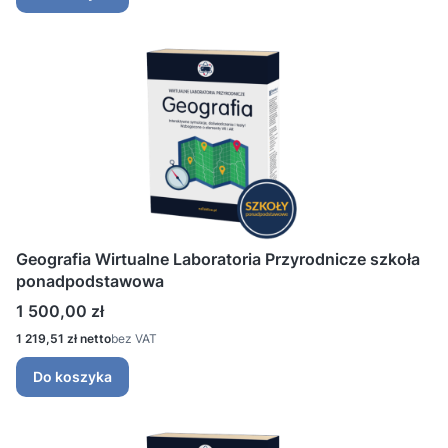
Geografia Wirtualne Laboratoria Przyrodnicze szkoła
ponadpodstawowa
Cena
1 500,00 zł
Cena
1 219,51 zł
bez VAT
Do koszyka