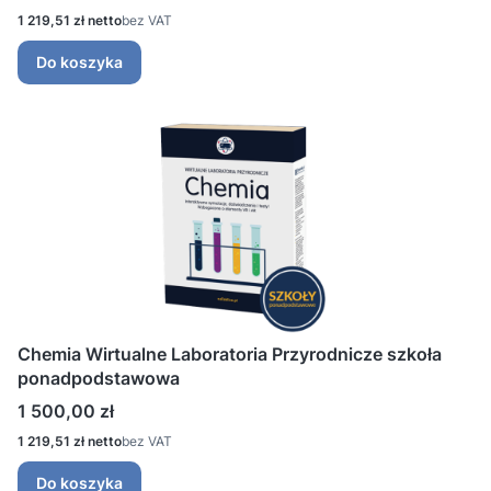
Cena
1 219,51 zł
bez VAT
Do koszyka
Chemia Wirtualne Laboratoria Przyrodnicze szkoła
ponadpodstawowa
Cena
1 500,00 zł
Cena
1 219,51 zł
bez VAT
Do koszyka