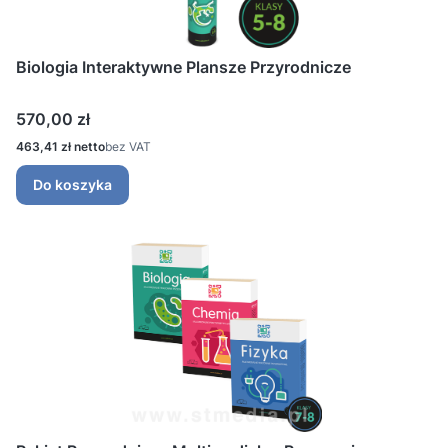
Biologia Interaktywne Plansze Przyrodnicze
Cena
570,00 zł
Cena
463,41 zł
bez VAT
Do koszyka