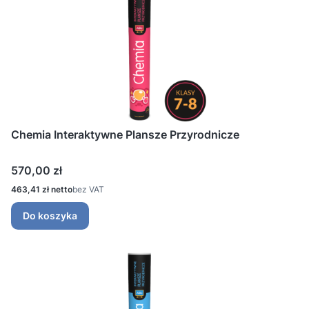
Chemia Interaktywne Plansze Przyrodnicze
Cena
570,00 zł
Cena
463,41 zł
bez VAT
Do koszyka