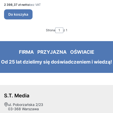
Cena
2 398,37 zł
bez VAT
Do koszyka
Strona
z 1
FIRMA PRZYJAZNA OŚWIACIE
Od 25 lat dzielimy się doświadczeniem i wiedzą!
S.T. Media
Adres:
ul. Poborzańska 2/23
03-368 Warszawa