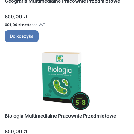
Geografia Multimedialne Pracownie Przedmiotowe
Cena
850,00 zł
Cena
691,06 zł
bez VAT
Do koszyka
Biologia Multimedialne Pracownie Przedmiotowe
Cena
850,00 zł