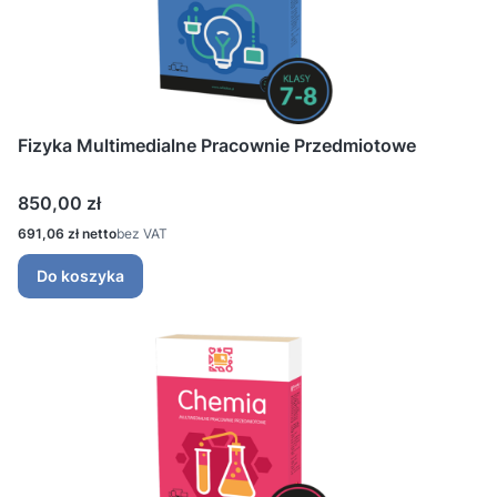
Fizyka Multimedialne Pracownie Przedmiotowe
Cena
850,00 zł
Cena
691,06 zł
bez VAT
Do koszyka