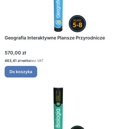
Geografia Interaktywne Plansze Przyrodnicze
Cena
570,00 zł
Cena
463,41 zł
bez VAT
Do koszyka