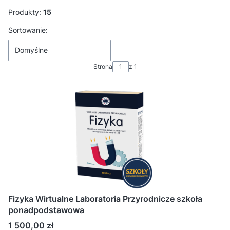
Produkty:
15
Lista produktów
Sortowanie:
Domyślne
Strona
z 1
Fizyka Wirtualne Laboratoria Przyrodnicze szkoła
ponadpodstawowa
Cena
1 500,00 zł