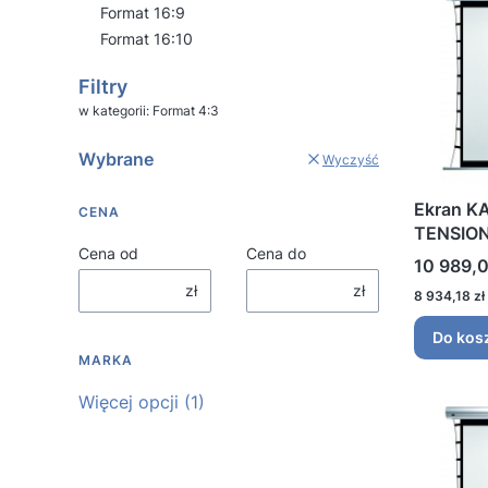
Format 16:9
Format 16:10
Koniec menu
Filtry
w kategorii: Format 4:3
Wybrane
Wyczyść
Ekran KA
CENA
TENSION
Cena od
Cena do
Cena
10 989,0
zł
zł
Cena
8 934,18 zł
Do kos
MARKA
Marka
Więcej opcji (1)