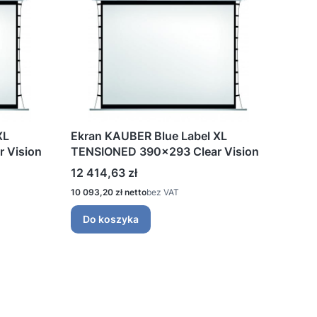
XL
Ekran KAUBER Blue Label XL
 Vision
TENSIONED 390x293 Clear Vision
Cena
12 414,63 zł
Cena
10 093,20 zł
bez VAT
Do koszyka