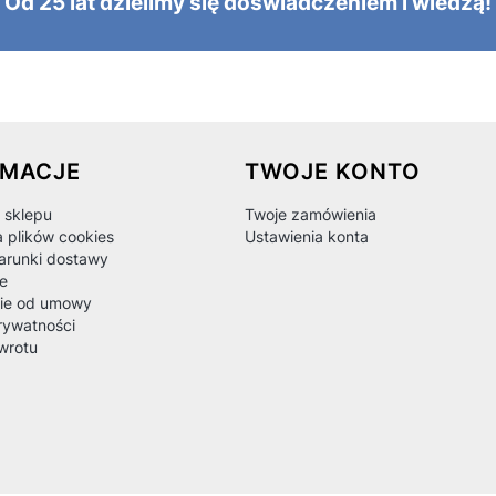
Od 25 lat dzielimy się doświadczeniem i wiedzą!
 w stopce
RMACJE
TWOJE KONTO
 sklepu
Twoje zamówienia
a plików cookies
Ustawienia konta
warunki dostawy
e
ie od umowy
rywatności
wrotu