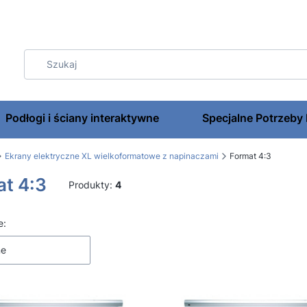
Podłogi i ściany interaktywne
Specjalne Potrzeby
Ekrany elektryczne XL wielkoformatowe z napinaczami
Format 4:3
t 4:3
Produkty:
4
 produktów
e:
ne