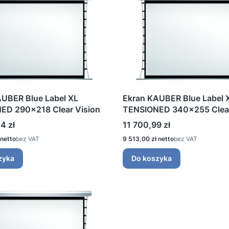
UBER Blue Label XL
Ekran KAUBER Blue Label 
ED 290x218 Clear Vision
TENSIONED 340x255 Clear
Cena
4 zł
11 700,99 zł
Cena
bez VAT
9 513,00 zł
bez VAT
zyka
Do koszyka