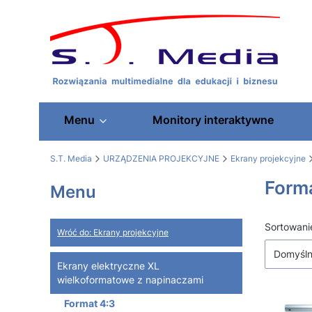
Menu
Monitory interaktywne
S.T. Media
URZĄDZENIA PROJEKCYJNE
Ekrany projekcyjne
Forma
Menu
Lista
Sortowani
Wróć do: Ekrany projekcyjne
Domyśl
Ekrany elektryczne XL
wielkoformatowe z napinaczami
Format 4:3