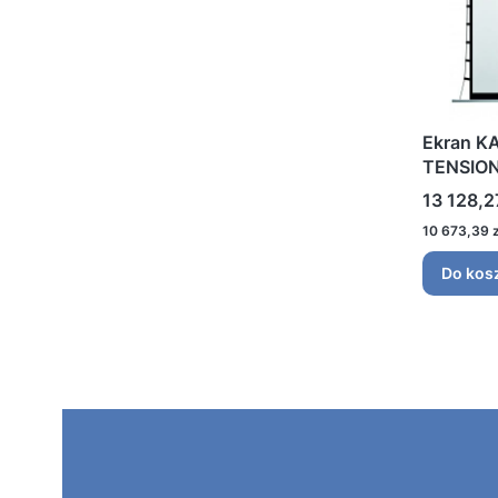
Ekran KA
TENSION
Cena
13 128,2
Cena
10 673,39 z
Do kos