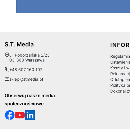
Linki
S.T. Media
INFO
Adres:
ul. Poborzańska 2/23
Regulamin
03-368 Warszawa
Ustawieni
Koszty i 
+48 607 160 102
Reklamacj
sklep@stmedia.pl
Odstąpien
Polityka p
Dokonaj z
Obserwuj nasze media
społecznościowe