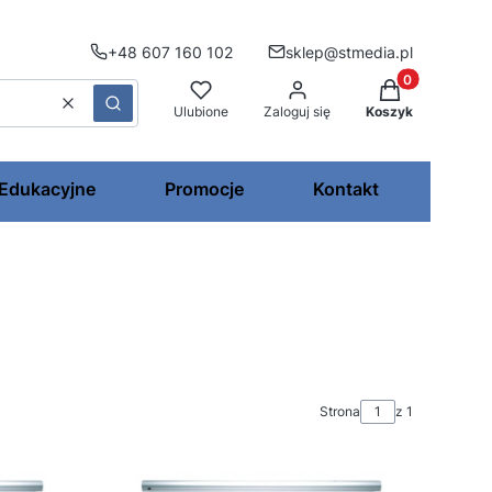
+48 607 160 102
sklep@stmedia.pl
Produkty w kos
Wyczyść
Szukaj
Ulubione
Zaloguj się
Koszyk
 Edukacyjne
Promocje
Kontakt
Strona
z 1