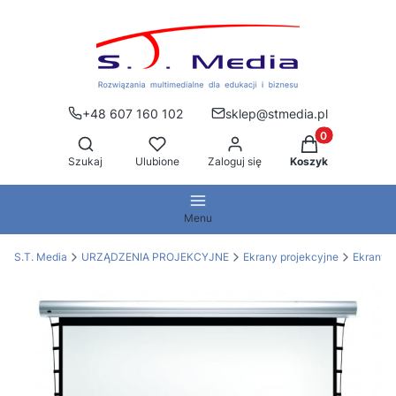
+48 607 160 102
sklep@stmedia.pl
Produkty w kos
Otwórz wyszukiwarkę
Szukaj
Ulubione
Zaloguj się
Koszyk
Menu
S.T. Media
URZĄDZENIA PROJEKCYJNE
Ekrany projekcyjne
Ekrany e