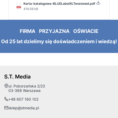
Karta-katalogowa-BLUELabelXLTensioned.pdf
416.59 kB
FIRMA PRZYJAZNA OŚWIACIE
Od 25 lat dzielimy się doświadczeniem i wiedzą!
S.T. Media
Adres:
ul. Poborzańska 2/23
03-368 Warszawa
+48 607 160 102
sklep@stmedia.pl