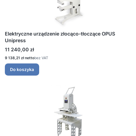
Elektryczne urządzenie złocąco-tłoczące OPUS
Unipress
Cena
11 240,00 zł
Cena
9 138,21 zł
bez VAT
Do koszyka