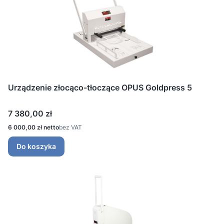
Urządzenie złocąco-tłoczące OPUS Goldpress 5
Cena
7 380,00 zł
Cena
6 000,00 zł
bez VAT
Do koszyka