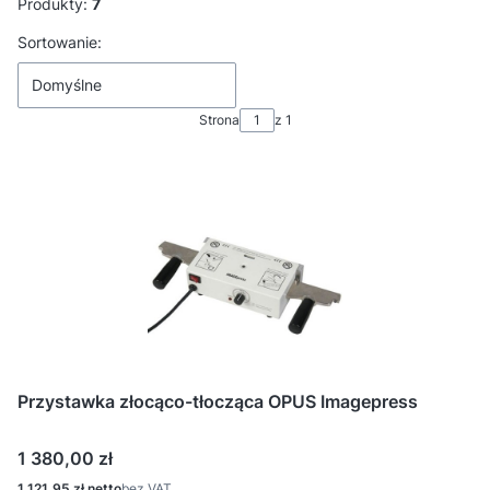
Produkty:
7
Lista produktów
Sortowanie:
Domyślne
Strona
z 1
Przystawka złocąco-tłocząca OPUS Imagepress
Cena
1 380,00 zł
Cena
1 121,95 zł
bez VAT