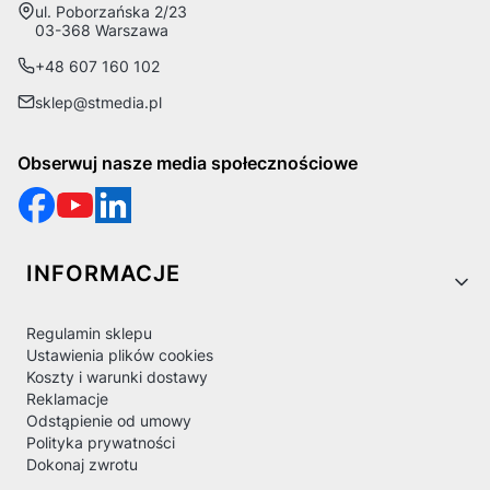
Adres:
ul. Poborzańska 2/23
03-368 Warszawa
+48 607 160 102
sklep@stmedia.pl
Obserwuj nasze media społecznościowe
Linki w stopce
INFORMACJE
Regulamin sklepu
Ustawienia plików cookies
Koszty i warunki dostawy
Reklamacje
Odstąpienie od umowy
Polityka prywatności
Dokonaj zwrotu