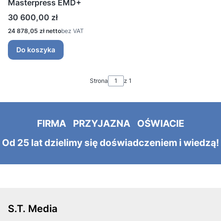
Masterpress EMD+
Cena
30 600,00 zł
Cena
24 878,05 zł
bez VAT
Do koszyka
Strona
z 1
FIRMA PRZYJAZNA OŚWIACIE
Od 25 lat dzielimy się doświadczeniem i wiedzą!
S.T. Media