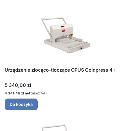
Urządzenie złocąco-tłoczące OPUS Goldpress 4+
Cena
5 340,00 zł
Cena
4 341,46 zł
bez VAT
Do koszyka