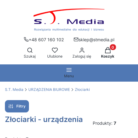
+48 607 160 102
sklep@stmedia.pl
Produkty w kos
Otwórz wyszukiwarkę
Szukaj
Ulubione
Zaloguj się
Koszyk
Menu
S.T. Media
URZĄDZENIA BIUROWE
Złociarki
Filtry
Złociarki - urządzenia
Produkty:
7