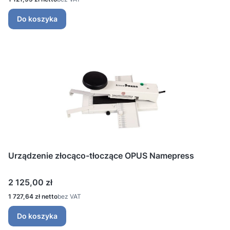
Do koszyka
Urządzenie złocąco-tłoczące OPUS Namepress
Cena
2 125,00 zł
Cena
1 727,64 zł
bez VAT
Do koszyka