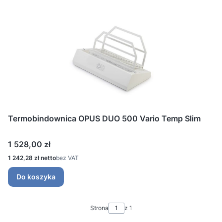
Termobindownica OPUS DUO 500 Vario Temp Slim
Cena
1 528,00 zł
Cena
1 242,28 zł
bez VAT
Do koszyka
Strona
z 1