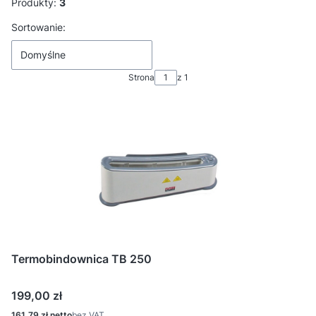
Produkty:
3
Lista produktów
Sortowanie:
Domyślne
Strona
z 1
Termobindownica TB 250
Cena
199,00 zł
Cena
161,79 zł
bez VAT