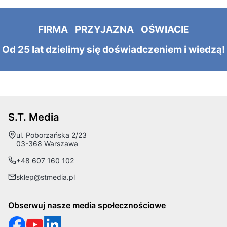
FIRMA PRZYJAZNA OŚWIACIE
Od 25 lat dzielimy się doświadczeniem i wiedzą!
S.T. Media
Adres:
ul. Poborzańska 2/23
03-368 Warszawa
+48 607 160 102
sklep@stmedia.pl
Obserwuj nasze media społecznościowe