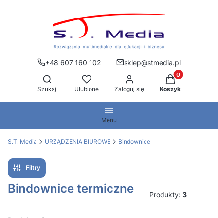
+48 607 160 102
sklep@stmedia.pl
Produkty w kos
Otwórz wyszukiwarkę
Szukaj
Ulubione
Zaloguj się
Koszyk
Menu
S.T. Media
URZĄDZENIA BIUROWE
Bindownice
Filtry
Bindownice termiczne
Produkty:
3