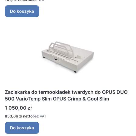
Do koszyka
Zaciskarka do termookładek twardych do OPUS DUO
500 VarioTemp Slim OPUS Crimp & Cool Slim
Cena
1 050,00 zł
Cena
853,66 zł
bez VAT
Do koszyka