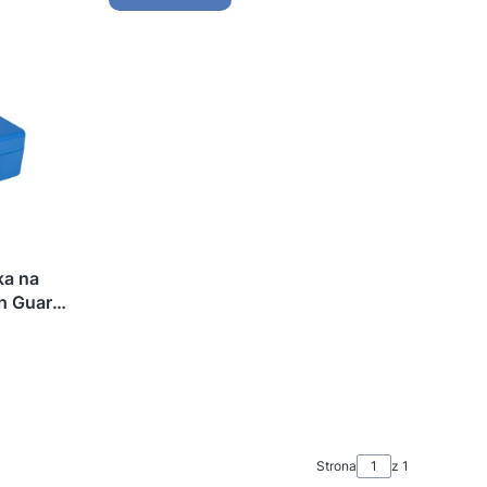
ka na
h Guard
Strona
z 1