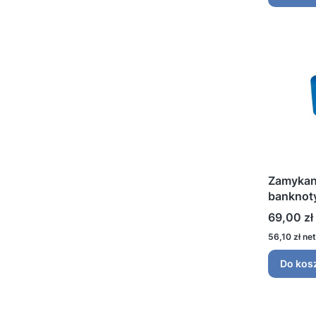
Zamykan
banknoty
PC 2 nie
Cena
69,00 zł
Cena
56,10 zł
Do kos