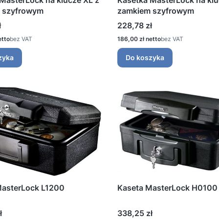
MasterLock na klucze XL z
Kasetka MasterLock na kl
 szyfrowym
zamkiem szyfrowym
Cena
ł
228,78 zł
Cena
bez VAT
186,00 zł
bez VAT
zyka
Do koszyka
MasterLock L1200
Kaseta MasterLock H0100
Cena
ł
338,25 zł