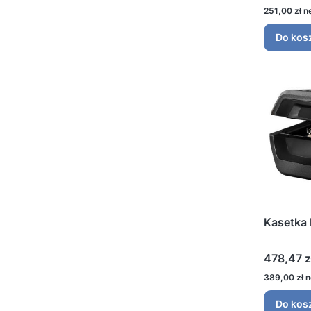
Cena
251,00 zł
Do kos
Kasetka
Cena
478,47 z
Cena
389,00 zł
Do kos