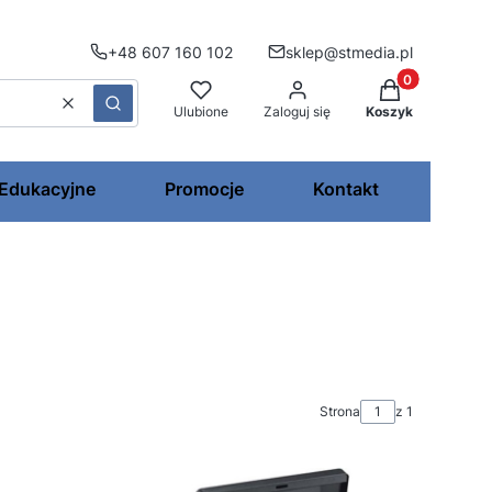
+48 607 160 102
sklep@stmedia.pl
Produkty w kos
Wyczyść
Szukaj
Ulubione
Zaloguj się
Koszyk
 Edukacyjne
Promocje
Kontakt
Strona
z 1