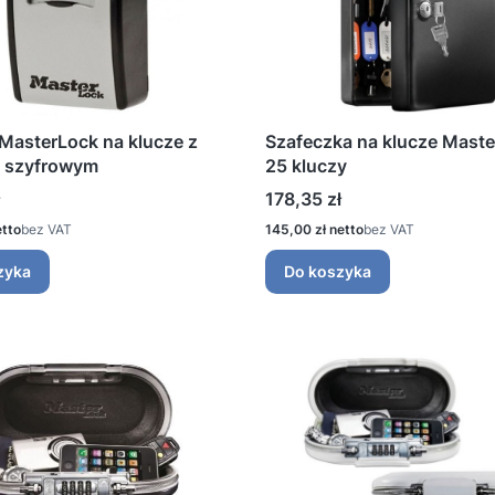
MasterLock na klucze z
Szafeczka na klucze Maste
 szyfrowym
25 kluczy
Cena
178,35 zł
Cena
bez VAT
145,00 zł
bez VAT
zyka
Do koszyka