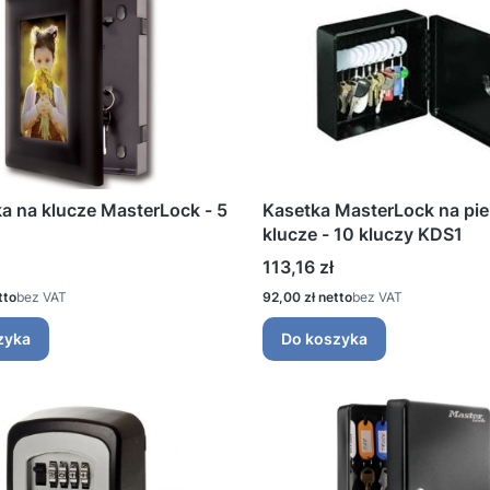
a na klucze MasterLock - 5
Kasetka MasterLock na pie
klucze - 10 kluczy KDS1
Cena
113,16 zł
Cena
bez VAT
92,00 zł
bez VAT
zyka
Do koszyka