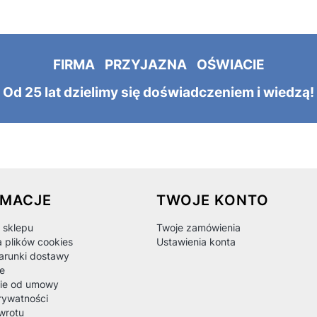
FIRMA PRZYJAZNA OŚWIACIE
Od 25 lat dzielimy się doświadczeniem i wiedzą!
 w stopce
RMACJE
TWOJE KONTO
 sklepu
Twoje zamówienia
a plików cookies
Ustawienia konta
warunki dostawy
e
ie od umowy
rywatności
wrotu