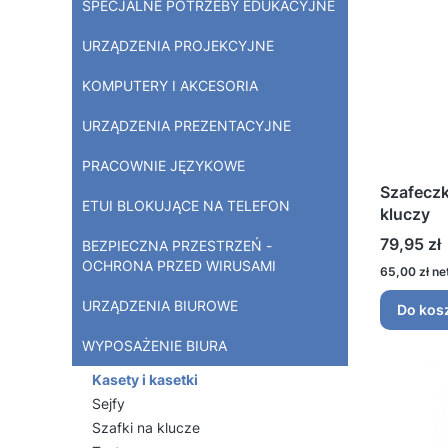
SPECJALNE POTRZEBY EDUKACYJNE
URZĄDZENIA PROJEKCYJNE
KOMPUTERY I AKCESORIA
URZĄDZENIA PREZENTACYJNE
PRACOWNIE JĘZYKOWE
Szafeczk
ETUI BLOKUJĄCE NA TELEFON
kluczy
Cena
79,95 zł
BEZPIECZNA PRZESTRZEŃ -
OCHRONA PRZED WIRUSAMI
Cena
65,00 zł
URZĄDZENIA BIUROWE
Do kos
WYPOSAŻENIE BIURA
Kasety i kasetki
Sejfy
Szafki na klucze