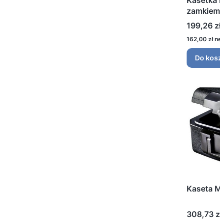
Kasetka 
zamkiem
Cena
199,26 z
Cena
162,00 zł
Do kos
Kaseta 
Cena
308,73 z