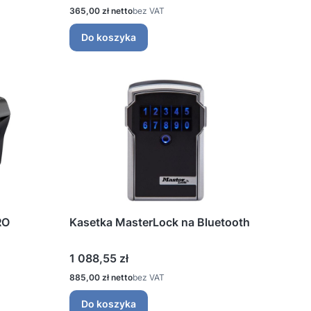
Cena
365,00 zł
bez VAT
Do koszyka
RO
Kasetka MasterLock na Bluetooth
Cena
1 088,55 zł
Cena
885,00 zł
bez VAT
Do koszyka