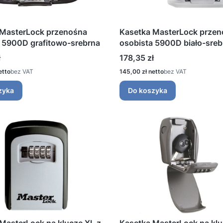
 MasterLock przenośna
Kasetka MasterLock prze
 5900D grafitowo-srebrna
osobista 5900D biało-sreb
Cena
ł
178,35 zł
Cena
bez VAT
145,00 zł
bez VAT
zyka
Do koszyka