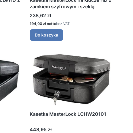
ucze HD z
Kasetka MasterLock na klucze HD z
zamkiem szyfrowym i szeklą
Cena
238,62 zł
Cena
194,00 zł
bez VAT
Do koszyka
Kasetka MasterLock LCHW20101
Cena
448,95 zł