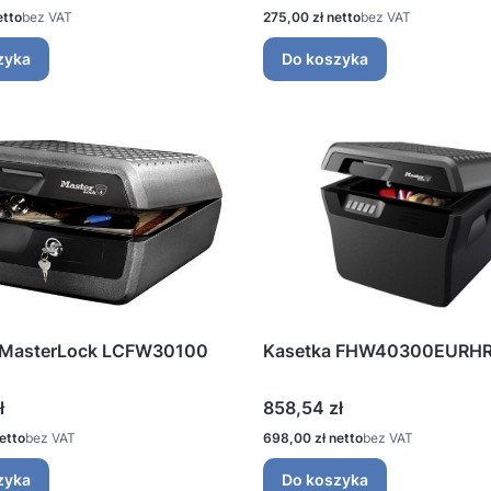
Cena
bez VAT
275,00 zł
bez VAT
zyka
Do koszyka
 MasterLock LCFW30100
Kasetka FHW40300EURH
Cena
ł
858,54 zł
Cena
bez VAT
698,00 zł
bez VAT
zyka
Do koszyka