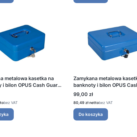
a metalowa kasetka na
Zamykana metalowa kaset
 i bilon OPUS Cash Guard
banknoty i bilon OPUS Cas
bieski
PC 1
Cena
99,00 zł
Cena
bez VAT
80,49 zł
bez VAT
zyka
Do koszyka