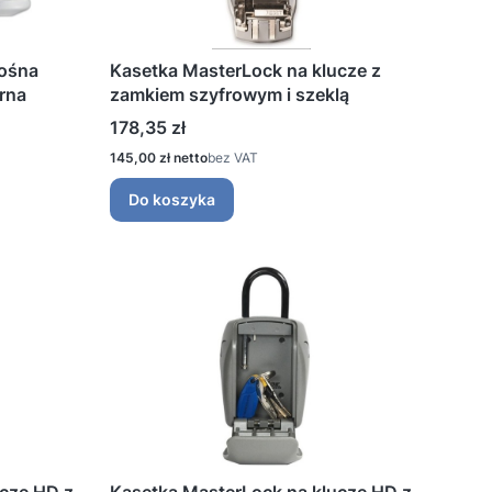
nośna
Kasetka MasterLock na klucze z
rna
zamkiem szyfrowym i szeklą
Cena
178,35 zł
Cena
145,00 zł
bez VAT
Do koszyka