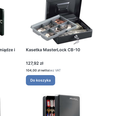
niądze i
Kasetka MasterLock CB-10
Cena
127,92 zł
Cena
104,00 zł
bez VAT
Do koszyka