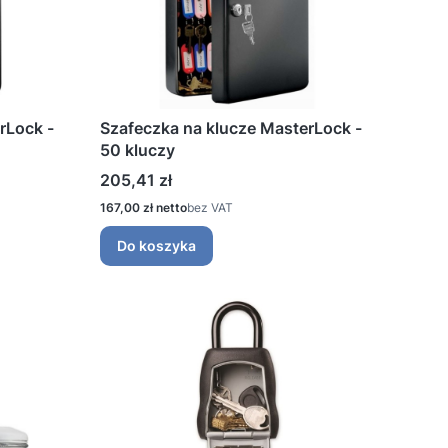
rLock -
Szafeczka na klucze MasterLock -
50 kluczy
Cena
205,41 zł
Cena
167,00 zł
bez VAT
Do koszyka