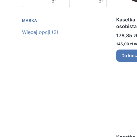
zł
zł
Kasetka
MARKA
osobista
Marka
Więcej opcji (2)
Cena
178,35 z
Cena
145,00 zł
Do kos