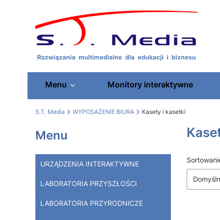
Menu
Monitory interaktywne
S.T. Media
WYPOSAŻENIE BIURA
Kasety i kasetki
Kaset
Menu
Lista
Sortowani
URZĄDZENIA INTERAKTYWNE
Domyśl
LABORATORIA PRZYSZŁOŚCI
LABORATORIA PRZYRODNICZE