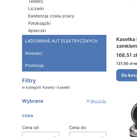
Testery
Liczarki
Ewidencja czasu pracy
Fotoksiążki
Apteczki
Kasetka 
ŁADOWANIE AUT ELEKTRYCZNYCH
zamkiem
Nowości
Cena
168,51 zł
Cena
137,00 zł
Promocje
Koniec menu
Do kos
Filtry
w kategorii: Kasety i kasetki
Wybrane
Wyczyść
CENA
Cena od
Cena do