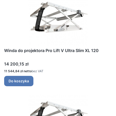
Winda do projektora Pro Lift V Ultra Slim XL 120
Cena
14 200,15 zł
Cena
11 544,84 zł
bez VAT
Do koszyka