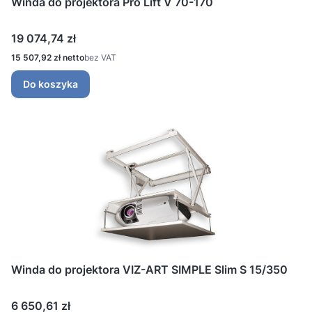
Winda do projektora Pro Lift V 70-170
Cena
19 074,74 zł
Cena
15 507,92 zł
bez VAT
Do koszyka
Winda do projektora VIZ-ART SIMPLE Slim S 15/350
Cena
6 650,61 zł