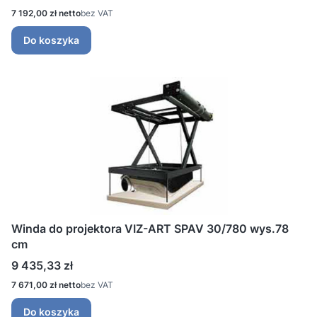
Cena
7 192,00 zł
bez VAT
Do koszyka
Winda do projektora VIZ-ART SPAV 30/780 wys.78
cm
Cena
9 435,33 zł
Cena
7 671,00 zł
bez VAT
Do koszyka