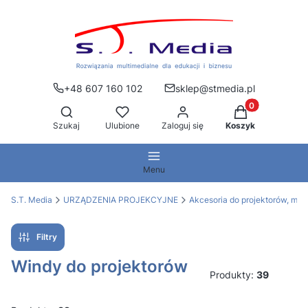
+48 607 160 102
sklep@stmedia.pl
Produkty w kos
Otwórz wyszukiwarkę
Szukaj
Ulubione
Zaloguj się
Koszyk
Menu
S.T. Media
URZĄDZENIA PROJEKCYJNE
Akcesoria do projektorów, mon
Filtry
Windy do projektorów
Produkty:
39