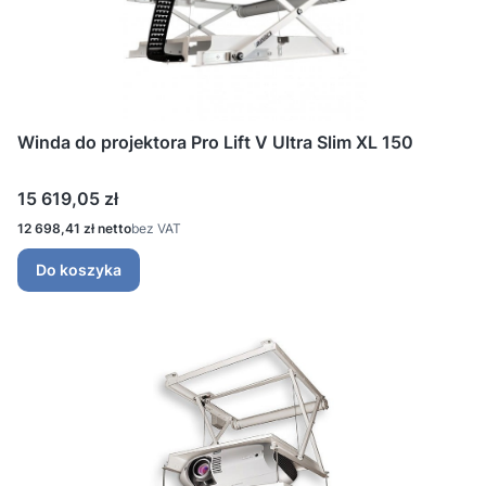
Winda do projektora Pro Lift V Ultra Slim XL 150
Cena
15 619,05 zł
Cena
12 698,41 zł
bez VAT
Do koszyka