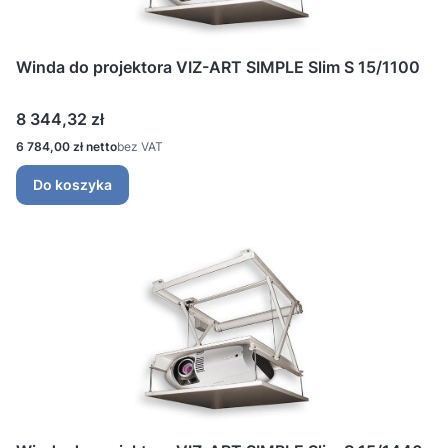
Winda do projektora VIZ-ART SIMPLE Slim S 15/1100
Cena
8 344,32 zł
Cena
6 784,00 zł
bez VAT
Do koszyka