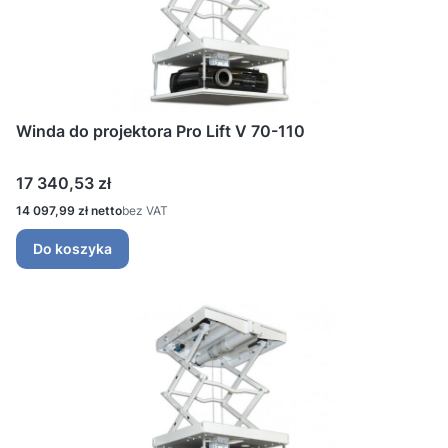
Winda do projektora Pro Lift V 70-110
Cena
17 340,53 zł
Cena
14 097,99 zł
bez VAT
Do koszyka