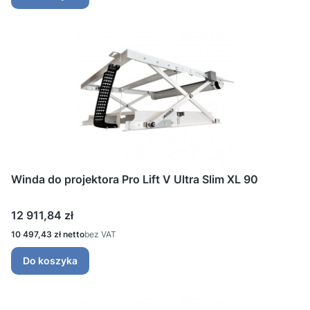
Winda do projektora Pro Lift V Ultra Slim XL 90
Cena
12 911,84 zł
Cena
10 497,43 zł
bez VAT
Do koszyka