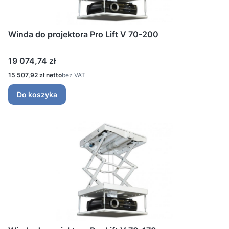
Winda do projektora Pro Lift V 70-200
Cena
19 074,74 zł
Cena
15 507,92 zł
bez VAT
Do koszyka