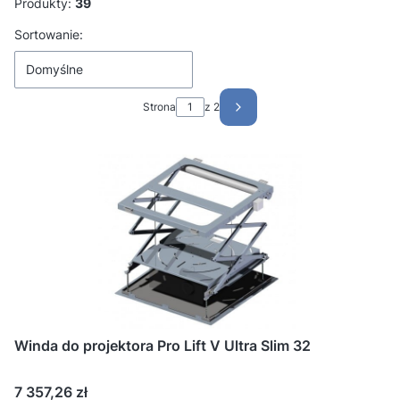
Produkty:
39
Lista produktów
Sortowanie:
Domyślne
Strona
z 2
Następne produkty
Winda do projektora Pro Lift V Ultra Slim 32
Cena
7 357,26 zł