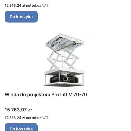
Cena
12 816,24 zł
bez VAT
Do koszyka
Winda do projektora Pro Lift V 70-70
Cena
15 763,97 zł
Cena
12 816,24 zł
bez VAT
Do koszyka