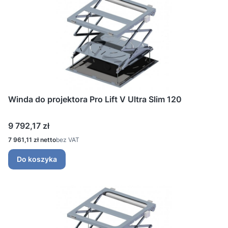
Winda do projektora Pro Lift V Ultra Slim 120
Cena
9 792,17 zł
Cena
7 961,11 zł
bez VAT
Do koszyka