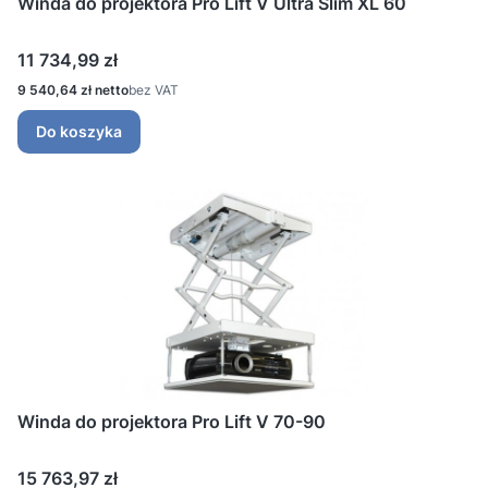
Winda do projektora Pro Lift V Ultra Slim XL 60
Cena
11 734,99 zł
Cena
9 540,64 zł
bez VAT
Do koszyka
Winda do projektora Pro Lift V 70-90
Cena
15 763,97 zł