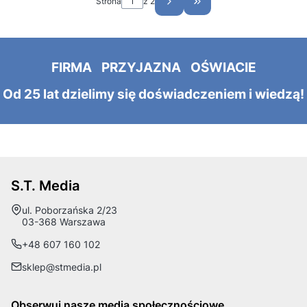
Strona
z 2
Przejdź do ostatniej st
FIRMA PRZYJAZNA OŚWIACIE
Od 25 lat dzielimy się doświadczeniem i wiedzą!
S.T. Media
Adres:
ul. Poborzańska 2/23
03-368 Warszawa
+48 607 160 102
sklep@stmedia.pl
Obserwuj nasze media społecznościowe