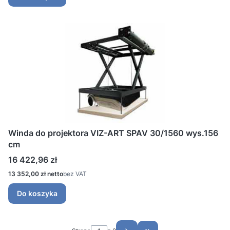
Winda do projektora VIZ-ART SPAV 30/1560 wys.156
cm
Cena
16 422,96 zł
Cena
13 352,00 zł
bez VAT
Do koszyka