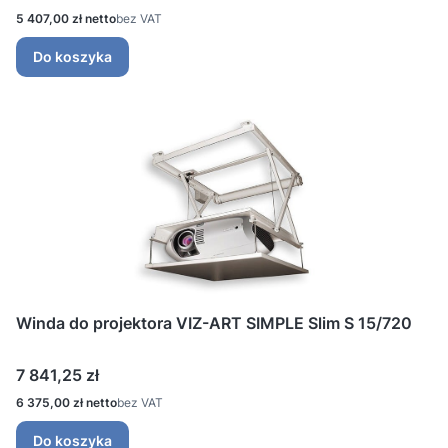
Cena
5 407,00 zł
bez VAT
Do koszyka
Winda do projektora VIZ-ART SIMPLE Slim S 15/720
Cena
7 841,25 zł
Cena
6 375,00 zł
bez VAT
Do koszyka