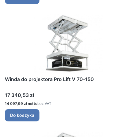
Winda do projektora Pro Lift V 70-150
Cena
17 340,53 zł
Cena
14 097,99 zł
bez VAT
Do koszyka