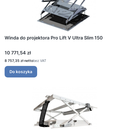
Winda do projektora Pro Lift V Ultra Slim 150
Cena
10 771,54 zł
Cena
8 757,35 zł
bez VAT
Do koszyka