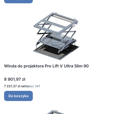
Winda do projektora Pro Lift V Ultra Slim 90
Cena
8 901,97 zł
Cena
7 237,37 zł
bez VAT
Do koszyka