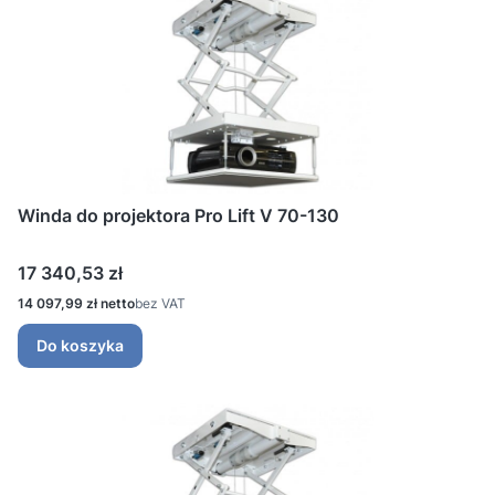
Winda do projektora Pro Lift V 70-130
Cena
17 340,53 zł
Cena
14 097,99 zł
bez VAT
Do koszyka