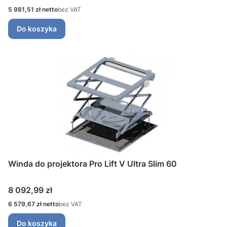
Cena
5 981,51 zł
bez VAT
Do koszyka
Winda do projektora Pro Lift V Ultra Slim 60
Cena
8 092,99 zł
Cena
6 579,67 zł
bez VAT
Do koszyka