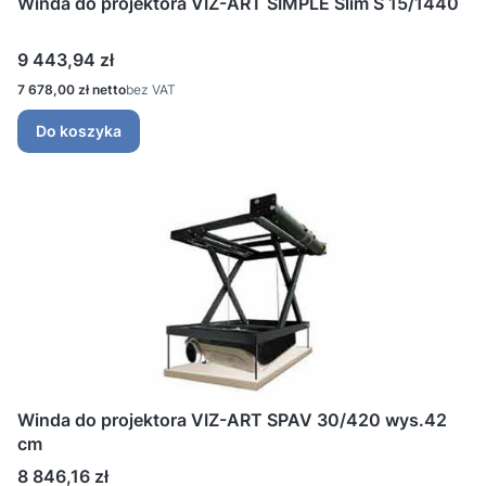
Winda do projektora VIZ-ART SIMPLE Slim S 15/1440
Cena
9 443,94 zł
Cena
7 678,00 zł
bez VAT
Do koszyka
Winda do projektora VIZ-ART SPAV 30/420 wys.42
cm
Cena
8 846,16 zł