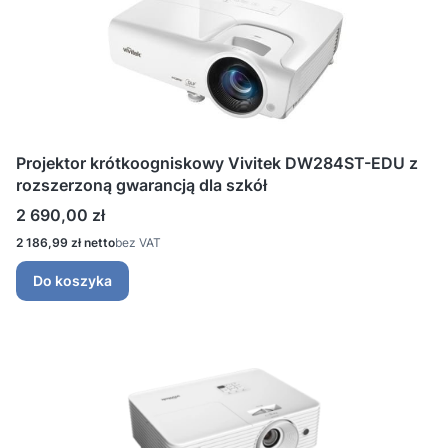
Projektor krótkoogniskowy Vivitek DW284ST-EDU z
rozszerzoną gwarancją dla szkół
Cena
2 690,00 zł
Cena
2 186,99 zł
bez VAT
Do koszyka