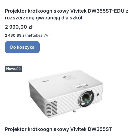
Projektor krótkoogniskowy Vivitek DW355ST-EDU z
rozszerzoną gwarancją dla szkół
Cena
2 990,00 zł
Cena
2 430,89 zł
bez VAT
Do koszyka
Nowość
Projektor krótkoogniskowy Vivitek DW355ST