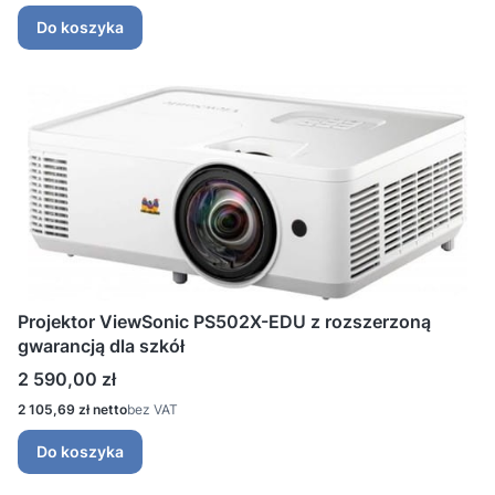
Do koszyka
Projektor ViewSonic PS502X-EDU z rozszerzoną
gwarancją dla szkół
Cena
2 590,00 zł
Cena
2 105,69 zł
bez VAT
Do koszyka