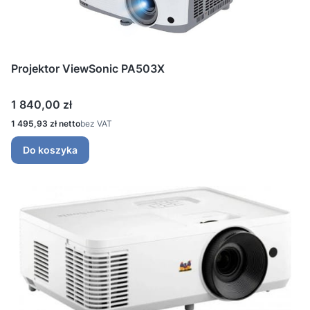
Projektor ViewSonic PA503X
Cena
1 840,00 zł
Cena
1 495,93 zł
bez VAT
Do koszyka