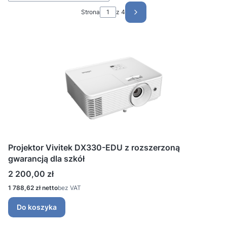
Strona
z 4
Następne produkty
Projektor Vivitek DX330-EDU z rozszerzoną
gwarancją dla szkół
Cena
2 200,00 zł
Cena
1 788,62 zł
bez VAT
Do koszyka