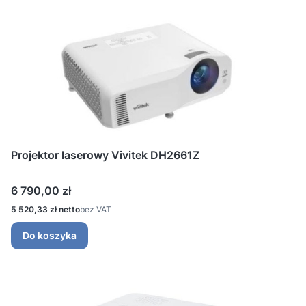
Projektor laserowy Vivitek DH2661Z
Cena
6 790,00 zł
Cena
5 520,33 zł
bez VAT
Do koszyka