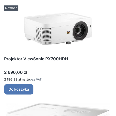
Nowość
Projektor ViewSonic PX700HDH
Cena
2 690,00 zł
Cena
2 186,99 zł
bez VAT
Do koszyka