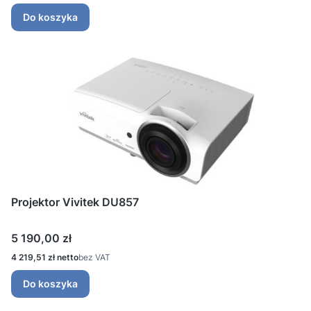
Do koszyka
Projektor Vivitek DU857
Cena
5 190,00 zł
Cena
4 219,51 zł
bez VAT
Do koszyka