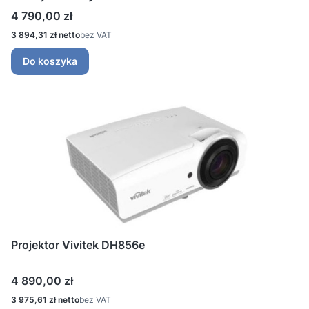
Cena
4 790,00 zł
Cena
3 894,31 zł
bez VAT
Do koszyka
Projektor Vivitek DH856e
Cena
4 890,00 zł
Cena
3 975,61 zł
bez VAT