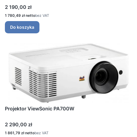
Cena
2 190,00 zł
Cena
1 780,49 zł
bez VAT
Do koszyka
Projektor ViewSonic PA700W
Cena
2 290,00 zł
Cena
1 861,79 zł
bez VAT