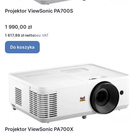
Projektor ViewSonic PA700S
Cena
1 990,00 zł
Cena
1 617,89 zł
bez VAT
Do koszyka
Projektor ViewSonic PA700X