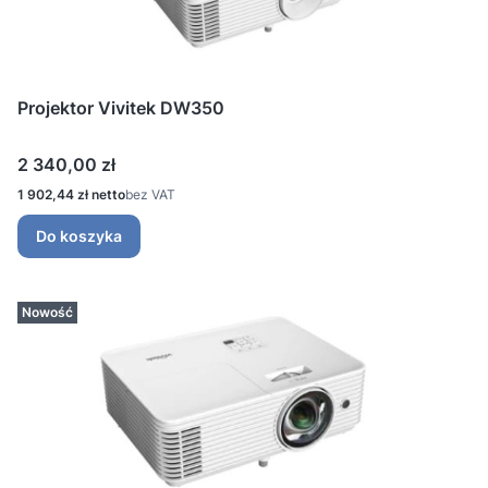
Projektor Vivitek DW350
Cena
2 340,00 zł
Cena
1 902,44 zł
bez VAT
Do koszyka
Nowość