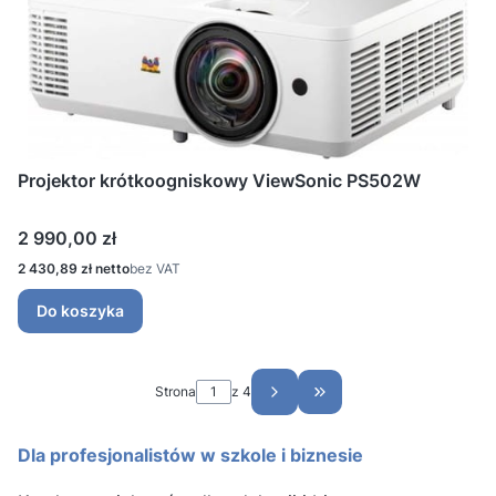
Projektor krótkoogniskowy ViewSonic PS502W
Cena
2 990,00 zł
Cena
2 430,89 zł
bez VAT
Do koszyka
Strona
z 4
Przejdź do ostatniej st
Dla profesjonalistów w szkole i biznesie