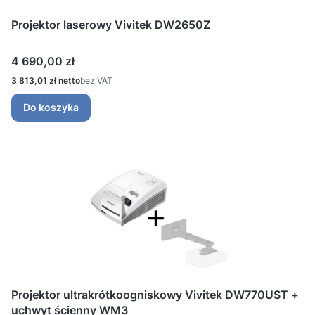
Projektor laserowy Vivitek DW2650Z
Cena
4 690,00 zł
Cena
3 813,01 zł
bez VAT
Do koszyka
Projektor ultrakrótkoogniskowy Vivitek DW770UST +
uchwyt ścienny WM3