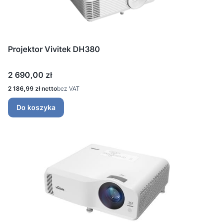
Projektor Vivitek DH380
Cena
2 690,00 zł
Cena
2 186,99 zł
bez VAT
Do koszyka