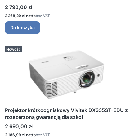
Cena
2 790,00 zł
Cena
2 268,29 zł
bez VAT
Do koszyka
Nowość
Projektor krótkoogniskowy Vivitek DX335ST-EDU z
rozszerzoną gwarancją dla szkół
Cena
2 690,00 zł
Cena
2 186,99 zł
bez VAT