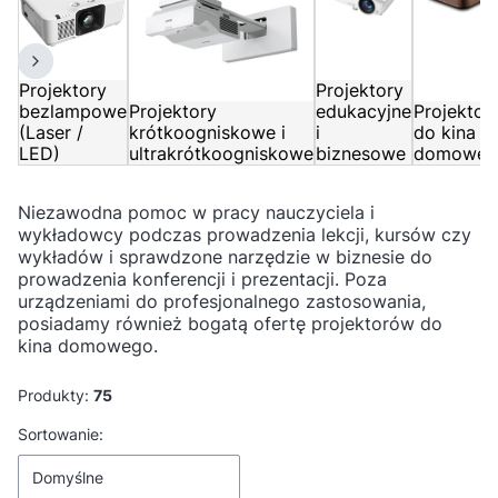
Projektory
Projektory
bezlampowe
Projektory
edukacyjne
Projektor
(Laser /
krótkoogniskowe i
i
do kina
LED)
ultrakrótkoogniskowe
biznesowe
domoweg
Niezawodna pomoc w pracy nauczyciela i
wykładowcy podczas prowadzenia lekcji, kursów czy
wykładów i sprawdzone narzędzie w biznesie do
prowadzenia konferencji i prezentacji. Poza
urządzeniami do profesjonalnego zastosowania,
posiadamy również bogatą ofertę projektorów do
kina domowego.
Produkty:
75
Lista produktów
Sortowanie:
Domyślne