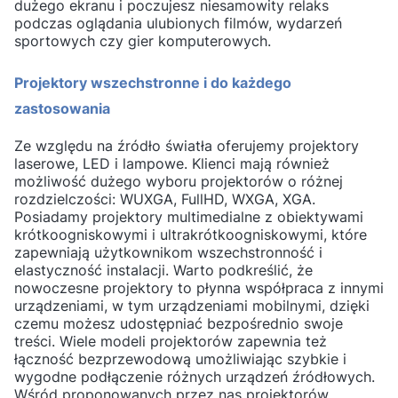
dużego ekranu i poczujesz niesamowity relaks
podczas oglądania ulubionych filmów, wydarzeń
sportowych czy gier komputerowych.
Projektory wszechstronne i do każdego
zastosowania
Ze względu na źródło światła oferujemy projektory
laserowe, LED i lampowe. Klienci mają również
możliwość dużego wyboru projektorów o różnej
rozdzielczości: WUXGA, FullHD, WXGA, XGA.
Posiadamy projektory multimedialne z obiektywami
krótkoogniskowymi i ultrakrótkoogniskowymi, które
zapewniają użytkownikom wszechstronność i
elastyczność instalacji. Warto podkreślić, że
nowoczesne projektory to płynna współpraca z innymi
urządzeniami, w tym urządzeniami mobilnymi, dzięki
czemu możesz udostępniać bezpośrednio swoje
treści. Wiele modeli projektorów zapewnia też
łączność bezprzewodową umożliwiając szybkie i
wygodne podłączenie różnych urządzeń źródłowych.
Wśród proponowanych przez nas projektorów