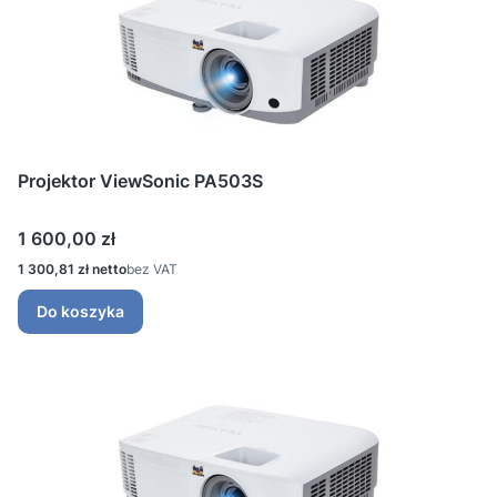
Projektor ViewSonic PA503S
Cena
1 600,00 zł
Cena
1 300,81 zł
bez VAT
Do koszyka