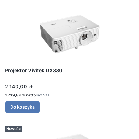
Projektor Vivitek DX330
Cena
2 140,00 zł
Cena
1 739,84 zł
bez VAT
Do koszyka
Nowość