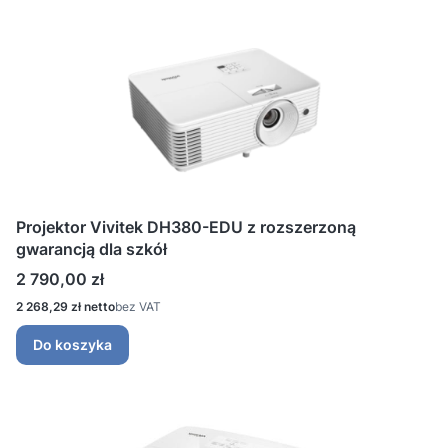
Projektor Vivitek DH380-EDU z rozszerzoną
gwarancją dla szkół
Cena
2 790,00 zł
Cena
2 268,29 zł
bez VAT
Do koszyka