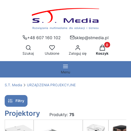
+48 607 160 102
sklep@stmedia.pl
Produkty w kos
Otwórz wyszukiwarkę
Szukaj
Ulubione
Zaloguj się
Koszyk
Menu
S.T. Media
URZĄDZENIA PROJEKCYJNE
Filtry
Projektory
Produkty:
75