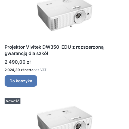
Projektor Vivitek DW350-EDU z rozszerzoną
gwarancją dla szkół
Cena
2 490,00 zł
Cena
2 024,39 zł
bez VAT
Do koszyka
Nowość