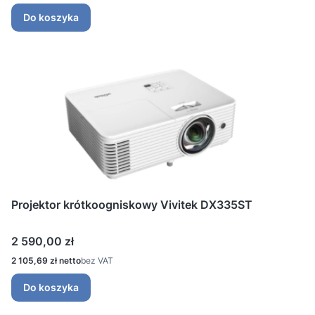
Do koszyka
Projektor krótkoogniskowy Vivitek DX335ST
Cena
2 590,00 zł
Cena
2 105,69 zł
bez VAT
Do koszyka