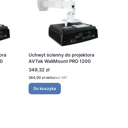
ora
Uchwyt ścienny do projektora
00
AVTek WallMount PRO 1200
Cena
349,32 zł
Cena
284,00 zł
bez VAT
Do koszyka