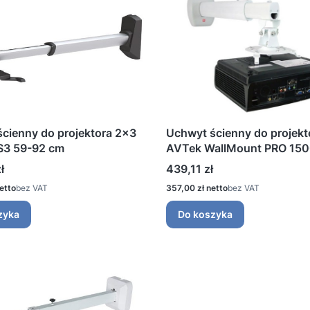
cienny do projektora 2x3
Uchwyt ścienny do projekt
S3 59-92 cm
AVTek WallMount PRO 15
Cena
ł
439,11 zł
Cena
bez VAT
357,00 zł
bez VAT
zyka
Do koszyka