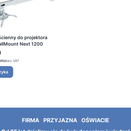
cienny do projektora
allMount Next 1200
ł
bez VAT
zyka
FIRMA PRZYJAZNA OŚWIACIE