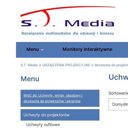
Menu
Monitory interaktywne
S.T. Media
URZĄDZENIA PROJEKCYJNE
Akcesoria do projek
Uchw
Menu
Lista
Sortowani
Wróć do: Uchwyty, windy, obudowy i
akcesoria do projektorów i ekranów
Domyśl
Uchwyty do projektorów
Uchwyty sufitowe