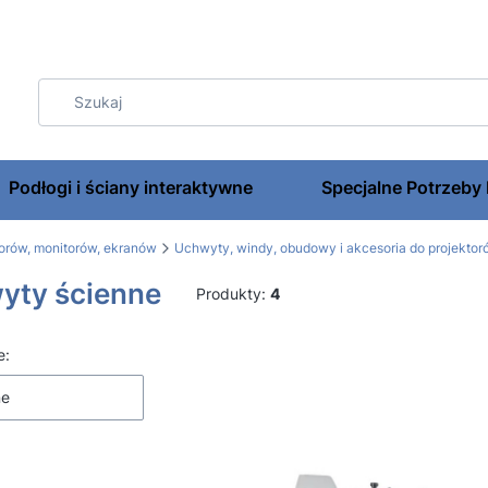
Podłogi i ściany interaktywne
Specjalne Potrzeby
torów, monitorów, ekranów
Uchwyty, windy, obudowy i akcesoria do projektor
yty ścienne
Produkty:
4
 produktów
e:
ne