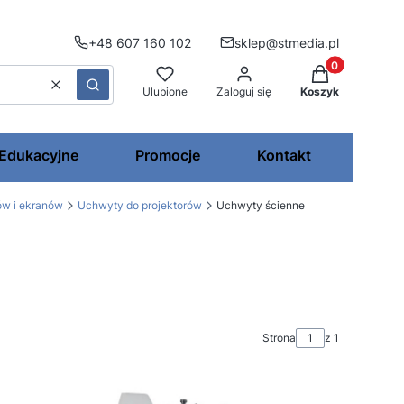
+48 607 160 102
sklep@stmedia.pl
Produkty w kos
Wyczyść
Szukaj
Ulubione
Zaloguj się
Koszyk
 Edukacyjne
Promocje
Kontakt
ów i ekranów
Uchwyty do projektorów
Uchwyty ścienne
Strona
z 1