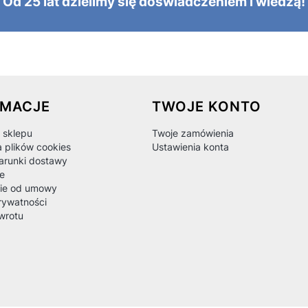
Od 25 lat dzielimy się doświadczeniem i wiedzą!
 w stopce
RMACJE
TWOJE KONTO
 sklepu
Twoje zamówienia
a plików cookies
Ustawienia konta
warunki dostawy
e
ie od umowy
rywatności
wrotu