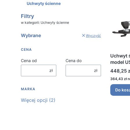
Uchwyty ścienne
Koniec menu
Filtry
w kategorii: Uchwyty ścienne
Wybrane
Wyczyść
CENA
Uchwyt ś
Cena od
Cena do
model U
Cena
zł
zł
448,25 z
Cena
364,43 zł
MARKA
Do kos
Marka
Więcej opcji (2)