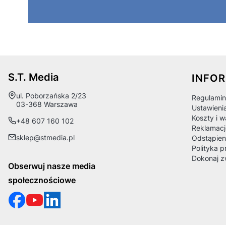
Linki
S.T. Media
INFO
Adres:
ul. Poborzańska 2/23
Regulamin
03-368 Warszawa
Ustawieni
Koszty i 
+48 607 160 102
Reklamacj
sklep@stmedia.pl
Odstąpien
Polityka p
Dokonaj z
Obserwuj nasze media
społecznościowe