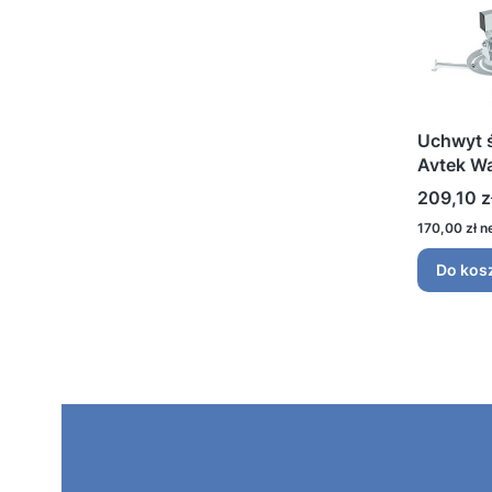
Uchwyt ś
Avtek W
Cena
209,10 z
Cena
170,00 zł
Do kos