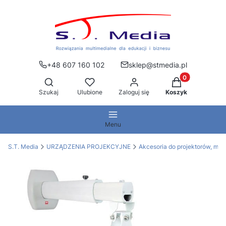
+48 607 160 102
sklep@stmedia.pl
Produkty w kos
Otwórz wyszukiwarkę
Szukaj
Ulubione
Zaloguj się
Koszyk
Menu
S.T. Media
URZĄDZENIA PROJEKCYJNE
Akcesoria do projektorów, mon