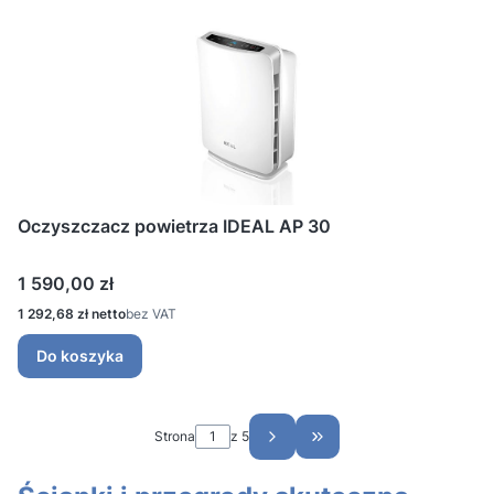
Oczyszczacz powietrza IDEAL AP 30
Cena
1 590,00 zł
Cena
1 292,68 zł
bez VAT
Do koszyka
Strona
z 5
Przejdź do ostatniej st