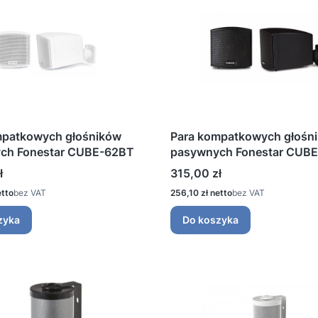
mpatkowych głośników
Para kompatkowych głośn
ch Fonestar CUBE-62BT
pasywnych Fonestar CUB
Cena
ł
315,00 zł
Cena
bez VAT
256,10 zł
bez VAT
zyka
Do koszyka