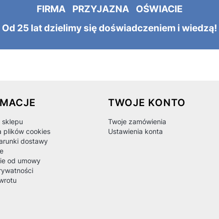
FIRMA PRZYJAZNA OŚWIACIE
Od 25 lat dzielimy się doświadczeniem i wiedzą!
 w stopce
RMACJE
TWOJE KONTO
 sklepu
Twoje zamówienia
a plików cookies
Ustawienia konta
warunki dostawy
e
ie od umowy
rywatności
wrotu