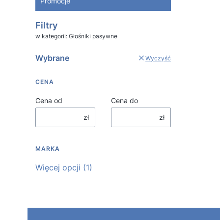
Promocje
Koniec menu
Filtry
w kategorii: Głośniki pasywne
Wybrane
Wyczyść
CENA
Cena od
Cena do
zł
zł
MARKA
Marka
Więcej opcji (1)