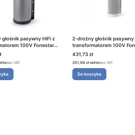
 głośnik pasywny HiFi z
2-drożny głośnik pasywny 
rmatorem 100V Fonestar
transformatorem 100V Fon
T
BS-30BT
Cena
ł
431,73 zł
Cena
bez VAT
351,00 zł
bez VAT
zyka
Do koszyka