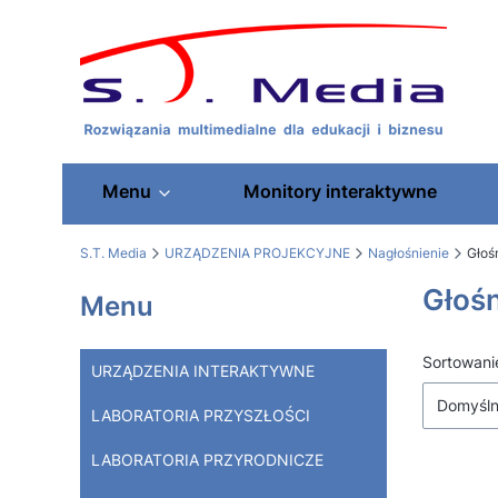
Menu
Monitory interaktywne
S.T. Media
URZĄDZENIA PROJEKCYJNE
Nagłośnienie
Głoś
Głoś
Menu
Lista
Sortowani
URZĄDZENIA INTERAKTYWNE
Domyśl
LABORATORIA PRZYSZŁOŚCI
LABORATORIA PRZYRODNICZE