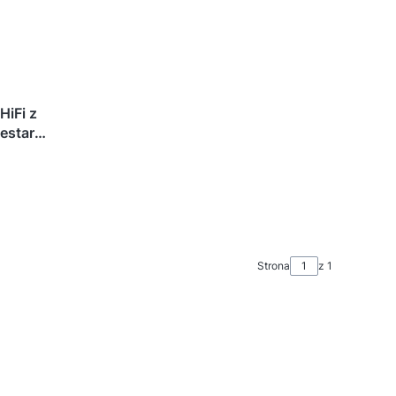
HiFi z
estar
Strona
z 1