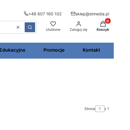
+48 607 160 102
sklep@stmedia.pl
Produkty w kos
Wyczyść
Szukaj
Ulubione
Zaloguj się
Koszyk
 Edukacyjne
Promocje
Kontakt
Strona
z 1