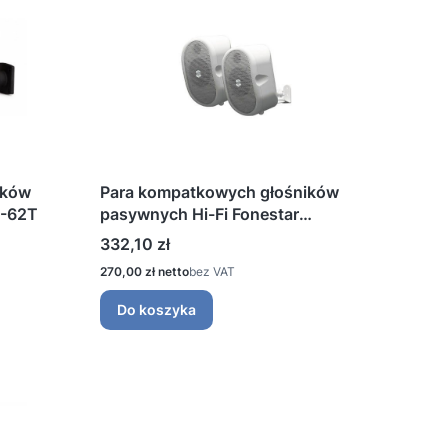
ików
Para kompatkowych głośników
E-62T
pasywnych Hi-Fi Fonestar
AMBIENT-20B
Cena
332,10 zł
Cena
270,00 zł
bez VAT
Do koszyka