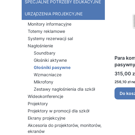
SPECJALNE POTRZEBY EDUKACYJNE
URZĄDZENIA PROJEKCYJNE
Monitory informacyjne
Totemy reklamowe
Systemy rezerwacji sal
Nagłośnienie
Soundbary
Para ko
Głośniki aktywne
pasywny
Głośniki pasywne
Cena
315,00 z
Wzmacniacze
Mikrofony
Cena
256,10 zł
Zestawy nagłośnienia dla szkół
Do kos
Wideokonferencje
Projektory
Projektory w promocji dla szkół
Ekrany projekcyjne
Akcesoria do projektorów, monitorów,
ekranów