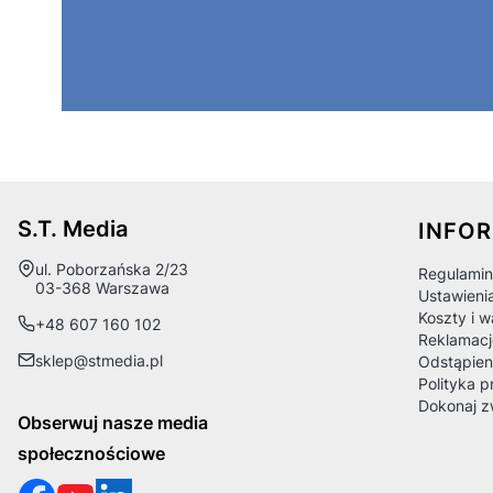
Linki
S.T. Media
INFO
Adres:
ul. Poborzańska 2/23
Regulamin
03-368 Warszawa
Ustawieni
Koszty i 
+48 607 160 102
Reklamacj
sklep@stmedia.pl
Odstąpien
Polityka p
Dokonaj z
Obserwuj nasze media
społecznościowe