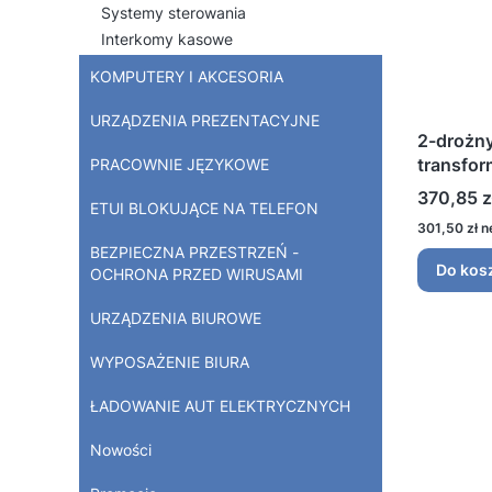
Systemy sterowania
Interkomy kasowe
KOMPUTERY I AKCESORIA
URZĄDZENIA PREZENTACYJNE
2-drożny
transfo
PRACOWNIE JĘZYKOWE
BS-31N
Cena
370,85 z
ETUI BLOKUJĄCE NA TELEFON
Cena
301,50 zł
BEZPIECZNA PRZESTRZEŃ -
Do kos
OCHRONA PRZED WIRUSAMI
URZĄDZENIA BIUROWE
WYPOSAŻENIE BIURA
ŁADOWANIE AUT ELEKTRYCZNYCH
Nowości