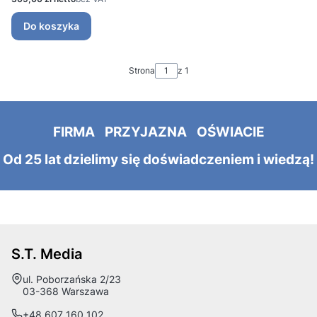
Do koszyka
Strona
z 1
FIRMA PRZYJAZNA OŚWIACIE
Od 25 lat dzielimy się doświadczeniem i wiedzą!
S.T. Media
Adres:
ul. Poborzańska 2/23
03-368 Warszawa
+48 607 160 102