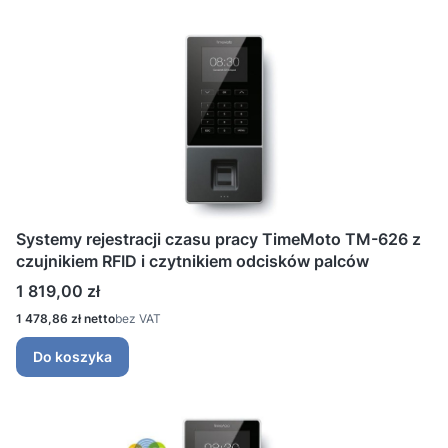
Systemy rejestracji czasu pracy TimeMoto TM-626 z
czujnikiem RFID i czytnikiem odcisków palców
Cena
1 819,00 zł
Cena
1 478,86 zł
bez VAT
Do koszyka