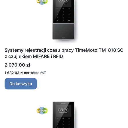
Systemy rejestracji czasu pracy TimeMoto TM-818 SC
z czujnikiem MIFARE i RFID
Cena
2 070,00 zł
Cena
1 682,93 zł
bez VAT
Do koszyka