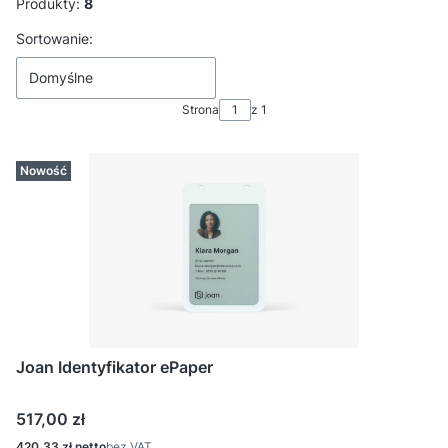
Produkty:
8
Lista produktów
Sortowanie:
Domyślne
Strona
z 1
Nowość
Joan Identyfikator ePaper
Cena
517,00 zł
Cena
420,33 zł
bez VAT