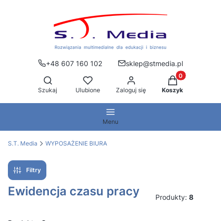
+48 607 160 102
sklep@stmedia.pl
Produkty w kos
Otwórz wyszukiwarkę
Szukaj
Ulubione
Zaloguj się
Koszyk
Menu
S.T. Media
WYPOSAŻENIE BIURA
Filtry
Ewidencja czasu pracy
Produkty:
8