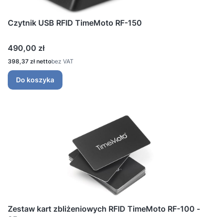
Czytnik USB RFID TimeMoto RF-150
Cena
490,00 zł
Cena
398,37 zł
bez VAT
Do koszyka
Zestaw kart zbliżeniowych RFID TimeMoto RF-100 -