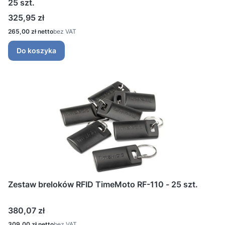
25 szt.
Cena
325,95 zł
Cena
265,00 zł
bez VAT
Do koszyka
Zestaw breloków RFID TimeMoto RF-110 - 25 szt.
Cena
380,07 zł
Cena
309,00 zł
bez VAT