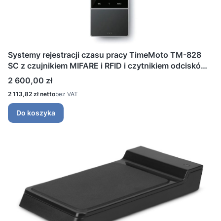
Systemy rejestracji czasu pracy TimeMoto TM-828
SC z czujnikiem MIFARE i RFID i czytnikiem odcisków
palców
Cena
2 600,00 zł
Cena
2 113,82 zł
bez VAT
Do koszyka