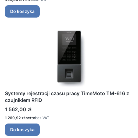
Do koszyka
Systemy rejestracji czasu pracy TimeMoto TM-616 z
czujnikiem RFID
Cena
1 562,00 zł
Cena
1 269,92 zł
bez VAT
Do koszyka