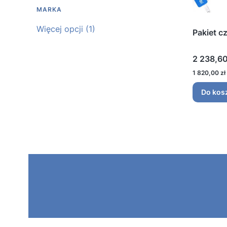
MARKA
Marka
Więcej opcji (1)
Pakiet c
Cena
2 238,60
Cena
1 820,00 zł
Do kos