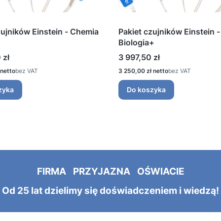
zujników Einstein - Chemia
Pakiet czujników Einstein -
Biologia+
Cena
 zł
3 997,50 zł
Cena
bez VAT
3 250,00 zł
bez VAT
zyka
Do koszyka
FIRMA PRZYJAZNA OŚWIACIE
Od 25 lat dzielimy się doświadczeniem i wiedzą!