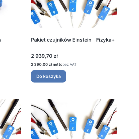
n
Pakiet czujników Einstein - Fizyka+
Cena
2 939,70 zł
Cena
2 390,00 zł
bez VAT
Do koszyka