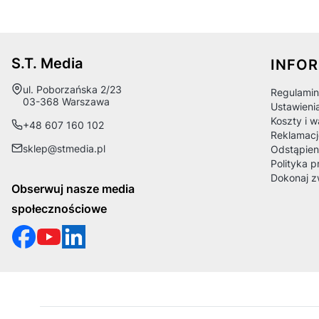
Linki
S.T. Media
INFO
Adres:
ul. Poborzańska 2/23
Regulamin
03-368 Warszawa
Ustawieni
Koszty i 
+48 607 160 102
Reklamacj
sklep@stmedia.pl
Odstąpien
Polityka p
Dokonaj z
Obserwuj nasze media
społecznościowe