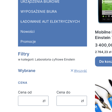
URZĄDZENIA BIUROWE
WYPOSAŻENIE BIURA
ŁADOWANIE AUT ELEKTRYCZNYCH
Nowości
Mobilne 
Einstein
Promocje
Cena
3 400,00
Koniec menu
Cena
2 764,23 zł
Filtry
w kategorii: Laboratoria cyfrowe Einstein
Do kos
Wybrane
Wyczyść
CENA
Cena od
Cena do
zł
zł