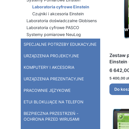
Laboratoria cyfrowe Einstein
Czujniki i akcesoria Einstein
Laboratoria doświadczalne Globisens
Laboratoria cyfrowe PASCO
Systemy pomiarowe NeuLog
SPECJALNE POTRZEBY EDUKACYJNE
Zestaw p
URZĄDZENIA PROJEKCYJNE
Einstein 
KOMPUTERY I AKCESORIA
Cena
6 642,00
Cena
5 400,00 zł
URZĄDZENIA PREZENTACYJNE
Do kos
PRACOWNIE JĘZYKOWE
ETUI BLOKUJĄCE NA TELEFON
BEZPIECZNA PRZESTRZEŃ -
OCHRONA PRZED WIRUSAMI