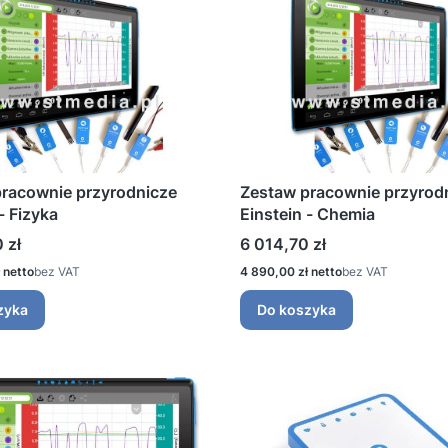
racownie przyrodnicze
Zestaw pracownie przyrod
- Fizyka
Einstein - Chemia
Cena
 zł
6 014,70 zł
Cena
bez VAT
4 890,00 zł
bez VAT
zyka
Do koszyka