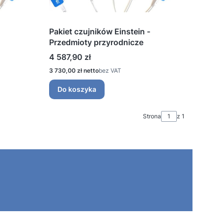
Pakiet czujników Einstein -
Przedmioty przyrodnicze
Cena
4 587,90 zł
Cena
3 730,00 zł
bez VAT
Do koszyka
Strona
z 1