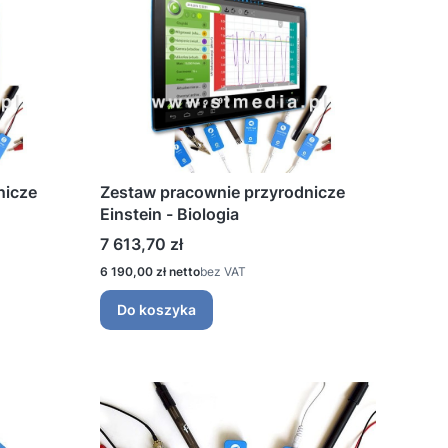
nicze
Zestaw pracownie przyrodnicze
Einstein - Biologia
Cena
7 613,70 zł
Cena
6 190,00 zł
bez VAT
Do koszyka