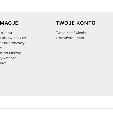
 w stopce
RMACJE
TWOJE KONTO
 sklepu
Twoje zamówienia
a plików cookies
Ustawienia konta
warunki dostawy
e
ie od umowy
rywatności
wrotu