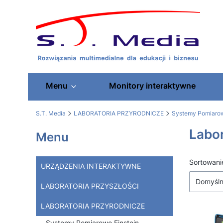
Menu
Monitory interaktywne
S.T. Media
LABORATORIA PRZYRODNICZE
Systemy Pomiarow
Labor
Menu
Lista
Sortowani
URZĄDZENIA INTERAKTYWNE
Domyśl
LABORATORIA PRZYSZŁOŚCI
LABORATORIA PRZYRODNICZE
Systemy Pomiarowe Einstein