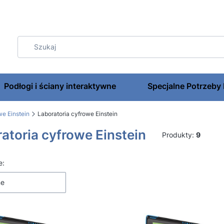
Podłogi i ściany interaktywne
Specjalne Potrzeby
e Einstein
Laboratoria cyfrowe Einstein
atoria cyfrowe Einstein
Produkty:
9
 produktów
e:
ne