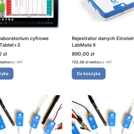
laboratorium cyfrowe
Rejestrator danych Einstei
 Tablet+3
LabMate II
Cena
 zł
890,00 zł
Cena
bez VAT
723,58 zł
bez VAT
zyka
Do koszyka