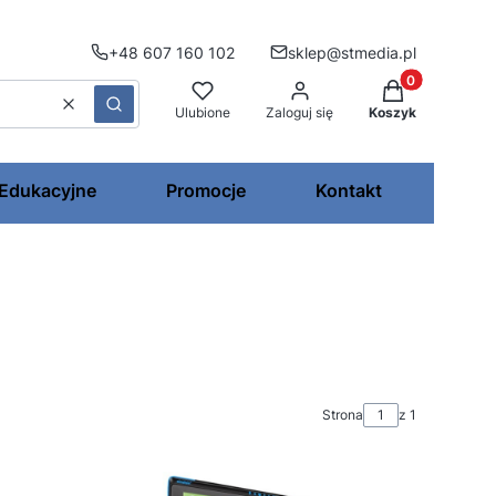
+48 607 160 102
sklep@stmedia.pl
Produkty w kos
Wyczyść
Szukaj
Ulubione
Zaloguj się
Koszyk
 Edukacyjne
Promocje
Kontakt
Strona
z 1