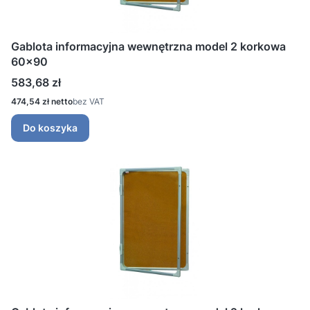
Gablota informacyjna wewnętrzna model 2 korkowa
60x90
Cena
583,68 zł
Cena
474,54 zł
bez VAT
Do koszyka