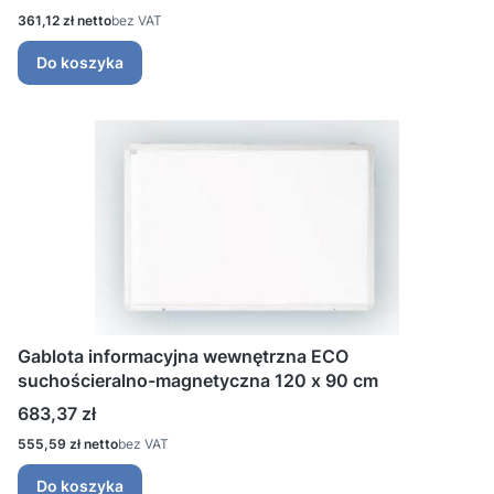
Cena
361,12 zł
bez VAT
Do koszyka
Gablota informacyjna wewnętrzna ECO
suchościeralno-magnetyczna 120 x 90 cm
Cena
683,37 zł
Cena
555,59 zł
bez VAT
Do koszyka