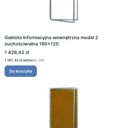
Gablota informacyjna wewnętrzna model 2
suchościeralna 180x120
Cena
1 428,42 zł
Cena
1 161,32 zł
bez VAT
Do koszyka