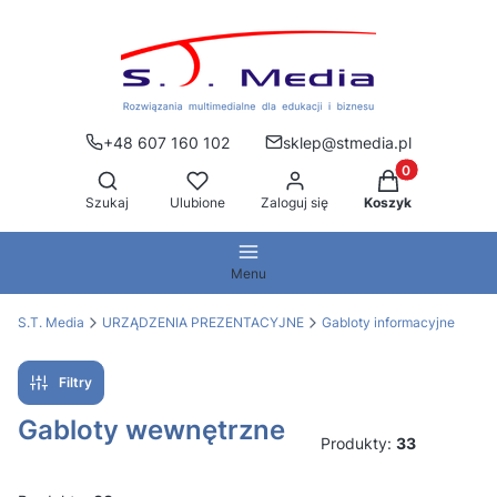
+48 607 160 102
sklep@stmedia.pl
Produkty w kos
Otwórz wyszukiwarkę
Szukaj
Ulubione
Zaloguj się
Koszyk
Menu
S.T. Media
URZĄDZENIA PREZENTACYJNE
Gabloty informacyjne
Filtry
Gabloty wewnętrzne
Produkty:
33