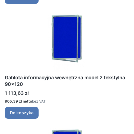
Gablota informacyjna wewnętrzna model 2 tekstylna
90x120
Cena
1 113,63 zł
Cena
905,39 zł
bez VAT
Do koszyka