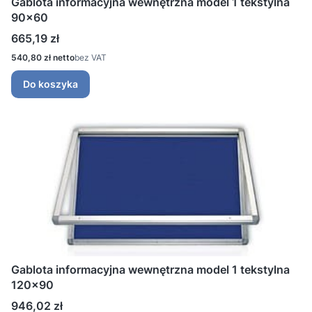
Gablota informacyjna wewnętrzna model 1 tekstylna
90x60
Cena
665,19 zł
Cena
540,80 zł
bez VAT
Do koszyka
Gablota informacyjna wewnętrzna model 1 tekstylna
120x90
Cena
946,02 zł