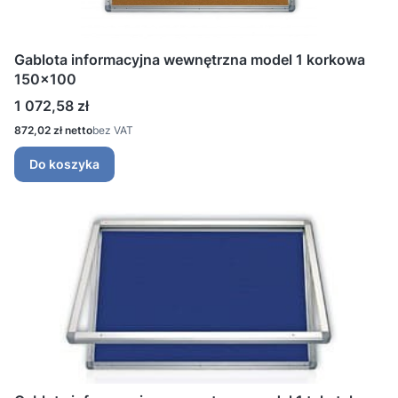
Gablota informacyjna wewnętrzna model 1 korkowa
150x100
Cena
1 072,58 zł
Cena
872,02 zł
bez VAT
Do koszyka