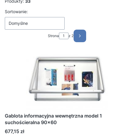
Produkty:
33
Lista produktów
Sortowanie:
Domyślne
Strona
z 2
Następne produkty
Gablota informacyjna wewnętrzna model 1
suchościeralna 90x60
Cena
677,15 zł