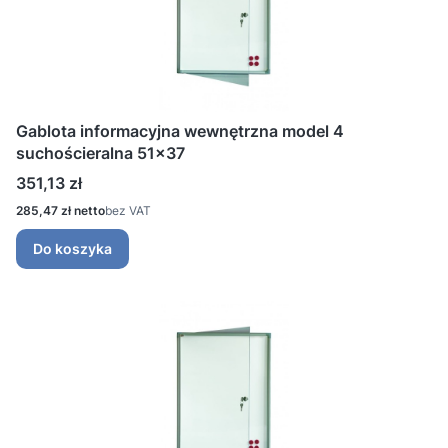
Gablota informacyjna wewnętrzna model 4
suchościeralna 51x37
Cena
351,13 zł
Cena
285,47 zł
bez VAT
Do koszyka