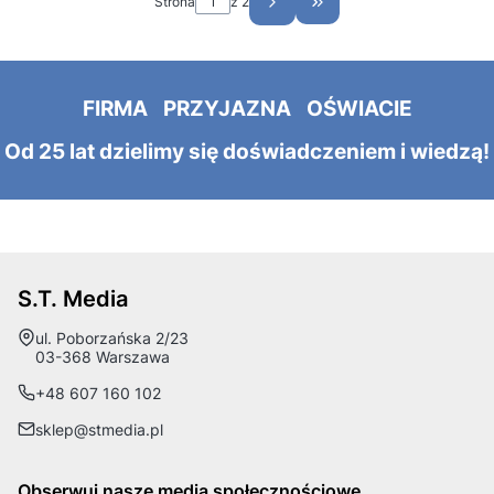
Strona
z 2
Przejdź do ostatniej st
FIRMA PRZYJAZNA OŚWIACIE
Od 25 lat dzielimy się doświadczeniem i wiedzą!
S.T. Media
Adres:
ul. Poborzańska 2/23
03-368 Warszawa
+48 607 160 102
sklep@stmedia.pl
Obserwuj nasze media społecznościowe