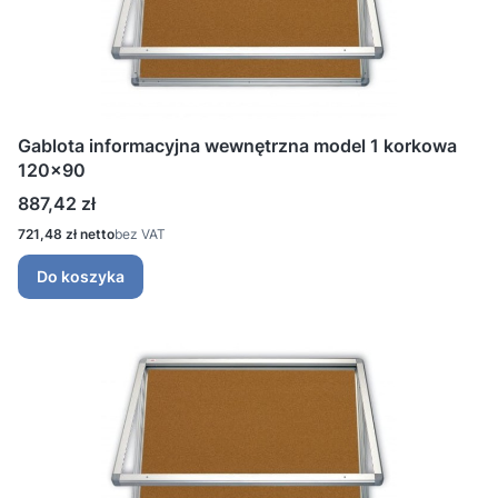
Gablota informacyjna wewnętrzna model 1 korkowa
120x90
Cena
887,42 zł
Cena
721,48 zł
bez VAT
Do koszyka