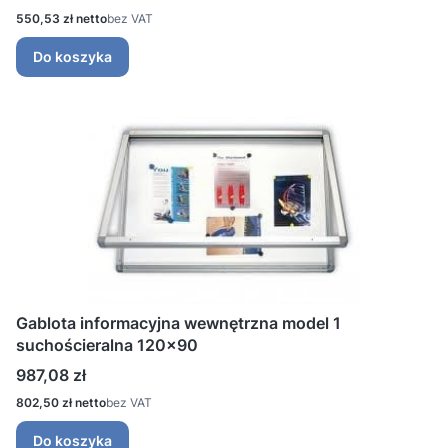
Cena
550,53 zł
bez VAT
Do koszyka
Gablota informacyjna wewnętrzna model 1
suchościeralna 120x90
Cena
987,08 zł
Cena
802,50 zł
bez VAT
Do koszyka