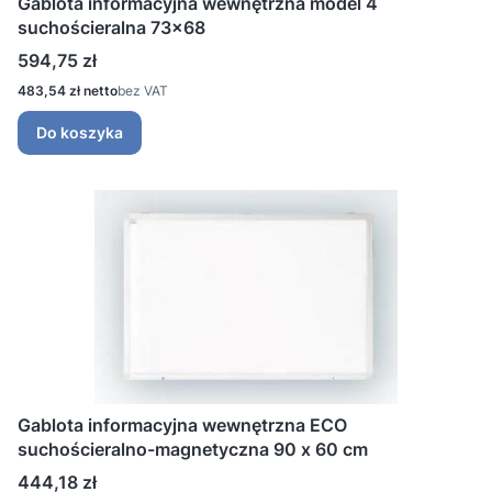
Gablota informacyjna wewnętrzna model 4
suchościeralna 73x68
Cena
594,75 zł
Cena
483,54 zł
bez VAT
Do koszyka
Gablota informacyjna wewnętrzna ECO
suchościeralno-magnetyczna 90 x 60 cm
Cena
444,18 zł