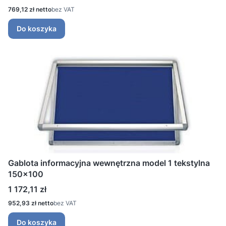
Cena
769,12 zł
bez VAT
Do koszyka
Gablota informacyjna wewnętrzna model 1 tekstylna
150x100
Cena
1 172,11 zł
Cena
952,93 zł
bez VAT
Do koszyka