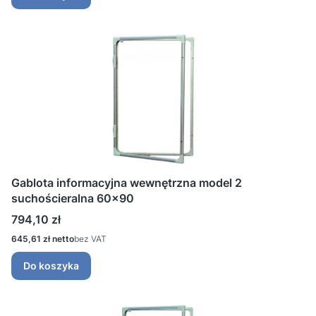
Gablota informacyjna wewnętrzna model 2
suchościeralna 60x90
Cena
794,10 zł
Cena
645,61 zł
bez VAT
Do koszyka