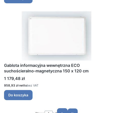
Gablota informacyjna wewnętrzna ECO
suchościeralno-magnetyczna 150 x 120 cm
Cena
1 179,48 zł
Cena
958,93 zł
bez VAT
Do koszyka