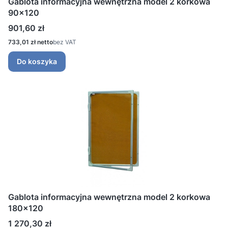
Gablota informacyjna wewnętrzna model 2 korkowa
90x120
Cena
901,60 zł
Cena
733,01 zł
bez VAT
Do koszyka
Gablota informacyjna wewnętrzna model 2 korkowa
180x120
Cena
1 270,30 zł