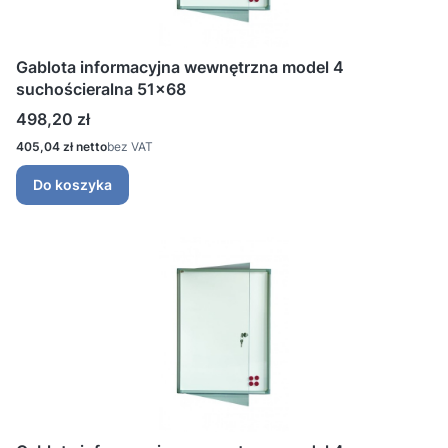
Gablota informacyjna wewnętrzna model 4
suchościeralna 51x68
Cena
498,20 zł
Cena
405,04 zł
bez VAT
Do koszyka