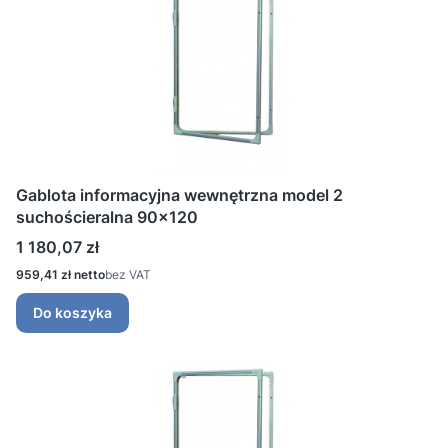
Gablota informacyjna wewnętrzna model 2
suchościeralna 90x120
Cena
1 180,07 zł
Cena
959,41 zł
bez VAT
Do koszyka