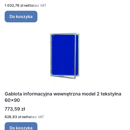
Cena
1 032,76 zł
bez VAT
Do koszyka
Gablota informacyjna wewnętrzna model 2 tekstylna
60x90
Cena
773,59 zł
Cena
628,93 zł
bez VAT
Do koszyka