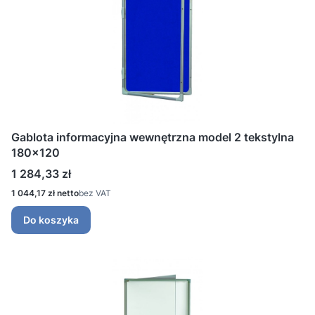
Gablota informacyjna wewnętrzna model 2 tekstylna
180x120
Cena
1 284,33 zł
Cena
1 044,17 zł
bez VAT
Do koszyka