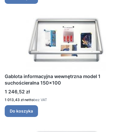
Gablota informacyjna wewnętrzna model 1
suchościeralna 150x100
Cena
1 246,52 zł
Cena
1 013,43 zł
bez VAT
Do koszyka