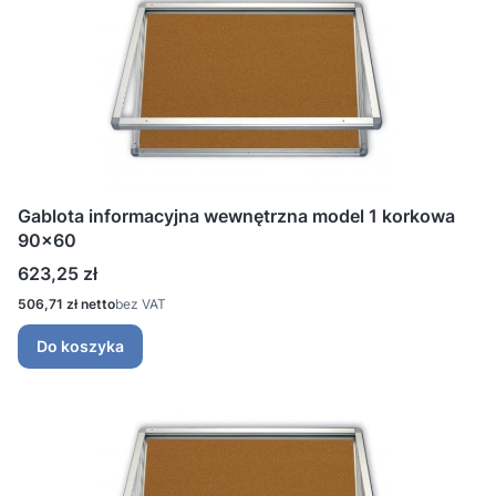
Gablota informacyjna wewnętrzna model 1 korkowa
90x60
Cena
623,25 zł
Cena
506,71 zł
bez VAT
Do koszyka