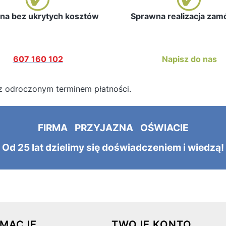
a bez ukrytych kosztów
Sprawna realizacja za
607 160 102
Napisz do nas
z odroczonym terminem płatności.
FIRMA PRZYJAZNA OŚWIACIE
Od 25 lat dzielimy się doświadczeniem i wiedzą!
 w stopce
RMACJE
TWOJE KONTO