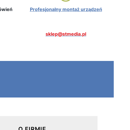
mówień
Profesjonalny montaż urządzeń
sklep@stmedia.pl
O FIRMIE