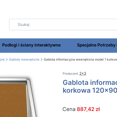
Podłogi i ściany interaktywne
Specjalne Potrzeby
jne
Gabloty wewnętrzne
Gablota informacyjna wewnętrzna model 1 kork
2x3
Gablota informa
korkowa 120x9
Cena
887,42 zł