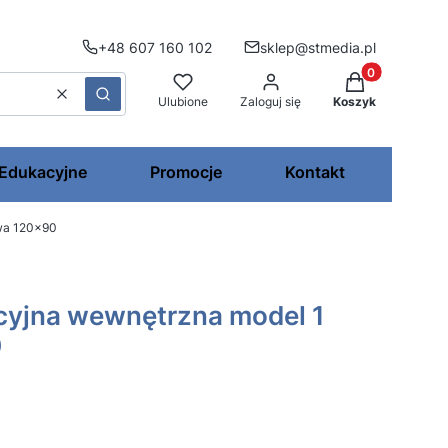
+48 607 160 102
sklep@stmedia.pl
Produkty w kos
Wyczyść
Szukaj
Ulubione
Zaloguj się
Koszyk
 Edukacyjne
Promocje
Kontakt
owa 120x90
cyjna wewnętrzna model 1
0