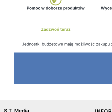
Pomoc w doborze produktów
Wycen
Zadzwoń teraz
Jednostki budżetowe mają możliwość zakupu 
Linki
S.T. Media
INFO