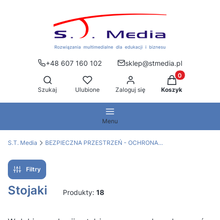
+48 607 160 102
sklep@stmedia.pl
Produkty w kos
Otwórz wyszukiwarkę
Szukaj
Ulubione
Zaloguj się
Koszyk
Menu
S.T. Media
BEZPIECZNA PRZESTRZEŃ - OCHRONA PRZED WIRUSAMI
Filtry
Stojaki
Produkty:
18