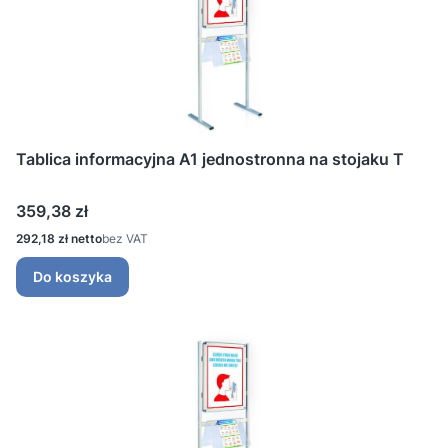
Tablica informacyjna A1 jednostronna na stojaku T
Cena
359,38 zł
Cena
292,18 zł
bez VAT
Do koszyka