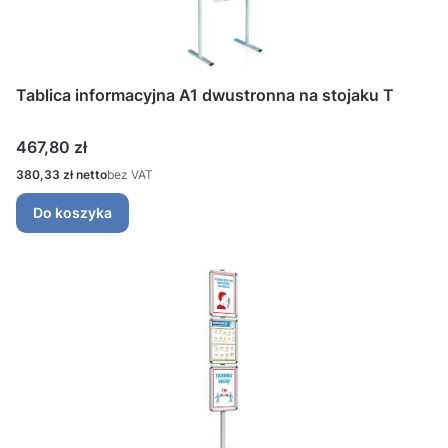
Tablica informacyjna A1 dwustronna na stojaku T
Cena
467,80 zł
Cena
380,33 zł
bez VAT
Do koszyka