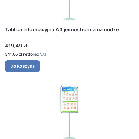
Tablica informacyjna A3 jednostronna na nodze
Cena
419,49 zł
Cena
341,05 zł
bez VAT
Do koszyka