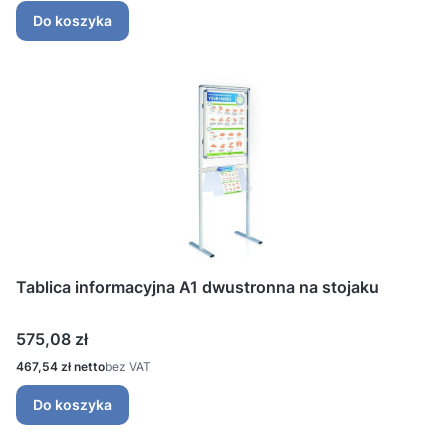
Do koszyka
Tablica informacyjna A1 dwustronna na stojaku
Cena
575,08 zł
Cena
467,54 zł
bez VAT
Do koszyka