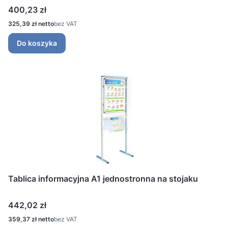
Cena
400,23 zł
Cena
325,39 zł
bez VAT
Do koszyka
Tablica informacyjna A1 jednostronna na stojaku
Cena
442,02 zł
Cena
359,37 zł
bez VAT