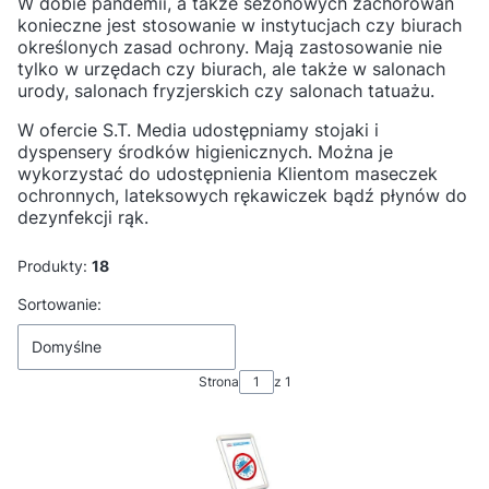
W dobie pandemii, a także sezonowych zachorowań
konieczne jest stosowanie w instytucjach czy biurach
określonych zasad ochrony. Mają zastosowanie nie
tylko w urzędach czy biurach, ale także w salonach
urody, salonach fryzjerskich czy salonach tatuażu.
W ofercie S.T. Media udostępniamy stojaki i
dyspensery środków higienicznych. Można je
wykorzystać do udostępnienia Klientom maseczek
ochronnych, lateksowych rękawiczek bądź płynów do
dezynfekcji rąk.
Produkty:
18
Lista produktów
Sortowanie:
Domyślne
Strona
z 1