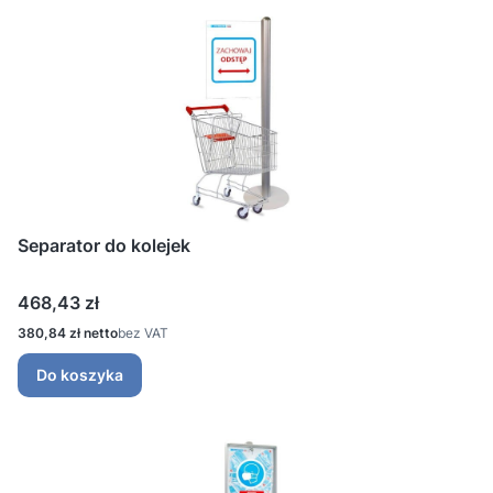
Separator do kolejek
Cena
468,43 zł
Cena
380,84 zł
bez VAT
Do koszyka