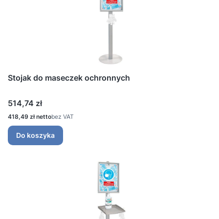
Stojak do maseczek ochronnych
Cena
514,74 zł
Cena
418,49 zł
bez VAT
Do koszyka