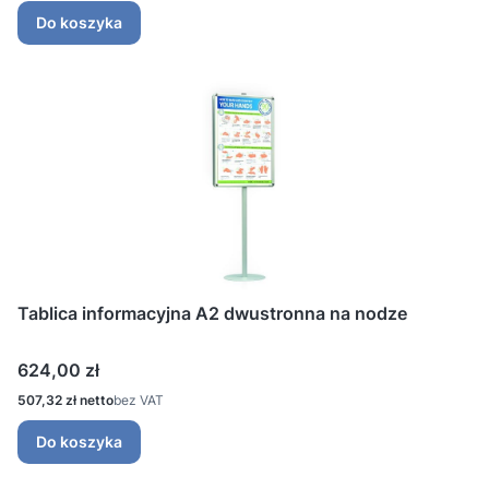
Do koszyka
Tablica informacyjna A2 dwustronna na nodze
Cena
624,00 zł
Cena
507,32 zł
bez VAT
Do koszyka