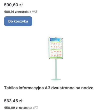
Cena
590,60 zł
Cena
480,16 zł
bez VAT
Do koszyka
Tablica informacyjna A3 dwustronna na nodze
Cena
563,45 zł
Cena
458,09 zł
bez VAT