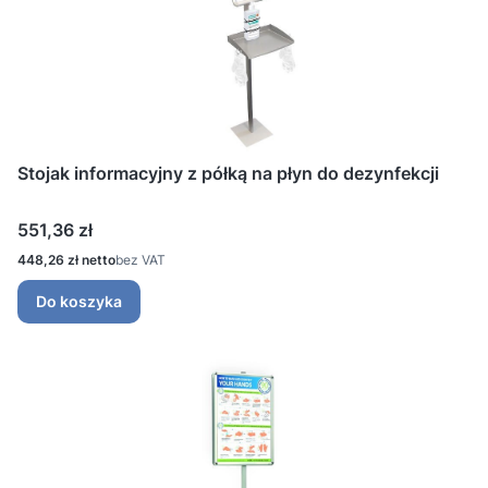
Stojak informacyjny z półką na płyn do dezynfekcji
Cena
551,36 zł
Cena
448,26 zł
bez VAT
Do koszyka