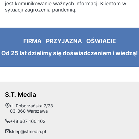
jest komunikowanie ważnych informacji Klientom w
sytuacji zagrożenia pandemią.
FIRMA PRZYJAZNA OŚWIACIE
Od 25 lat dzielimy się doświadczeniem i wiedzą!
S.T. Media
Adres:
ul. Poborzańska 2/23
03-368 Warszawa
+48 607 160 102
sklep@stmedia.pl