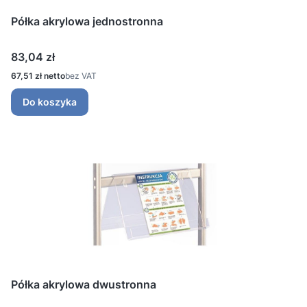
Półka akrylowa jednostronna
Cena
83,04 zł
Cena
67,51 zł
bez VAT
Do koszyka
Półka akrylowa dwustronna