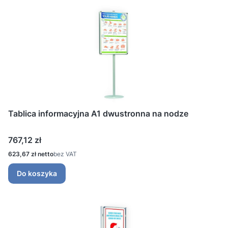
Tablica informacyjna A1 dwustronna na nodze
Cena
767,12 zł
Cena
623,67 zł
bez VAT
Do koszyka