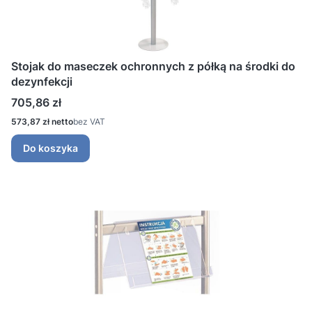
Stojak do maseczek ochronnych z półką na środki do
dezynfekcji
Cena
705,86 zł
Cena
573,87 zł
bez VAT
Do koszyka