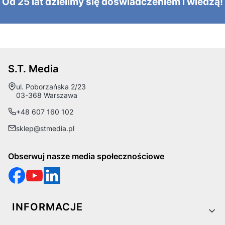
Od 25 lat dzielimy się doświadczeniem i wiedzą!
S.T. Media
Adres:
ul. Poborzańska 2/23
03-368 Warszawa
+48 607 160 102
sklep@stmedia.pl
Obserwuj nasze media społecznościowe
Linki w stopce
INFORMACJE