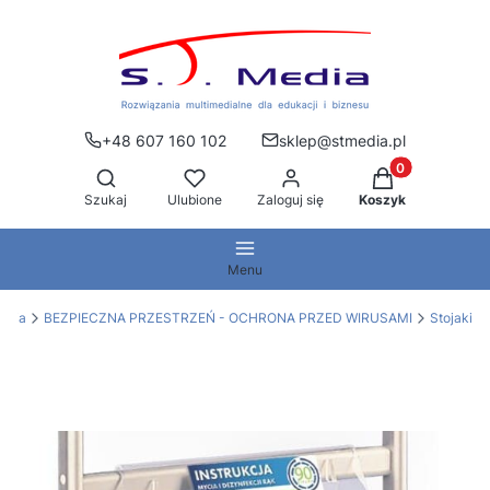
+48 607 160 102
sklep@stmedia.pl
Produkty w kos
Otwórz wyszukiwarkę
Szukaj
Ulubione
Zaloguj się
Koszyk
Menu
edia
BEZPIECZNA PRZESTRZEŃ - OCHRONA PRZED WIRUSAMI
Stojaki