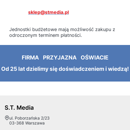
sklep@stmedia.pl
Jednostki budżetowe mają możliwość zakupu z
odroczonym terminem płatności.
FIRMA PRZYJAZNA OŚWIACIE
Od 25 lat dzielimy się doświadczeniem i wiedzą!
S.T. Media
Adres:
ul. Poborzańska 2/23
03-368 Warszawa