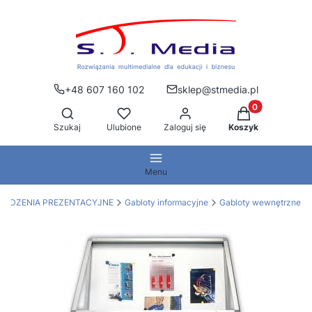
+48 607 160 102
sklep@stmedia.pl
Produkty w kos
Otwórz wyszukiwarkę
Szukaj
Ulubione
Zaloguj się
Koszyk
Menu
ZĄDZENIA PREZENTACYJNE
Gabloty informacyjne
Gabloty wewnętrzne