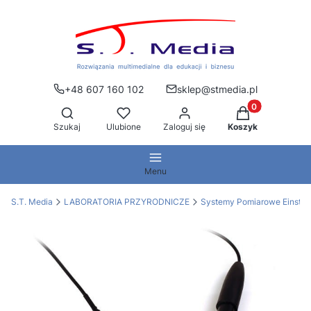
+48 607 160 102
sklep@stmedia.pl
Produkty w kos
Otwórz wyszukiwarkę
Szukaj
Ulubione
Zaloguj się
Koszyk
Menu
S.T. Media
LABORATORIA PRZYRODNICZE
Systemy Pomiarowe Einstei