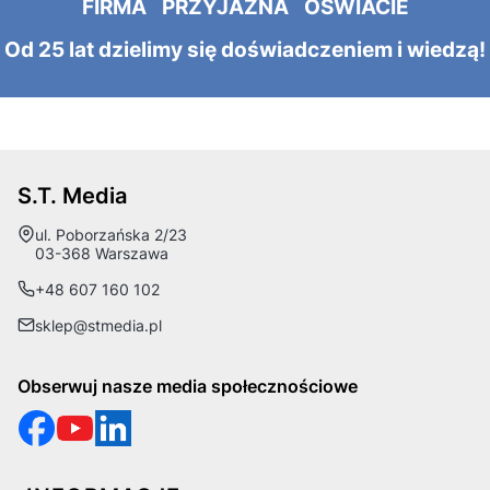
FIRMA PRZYJAZNA OŚWIACIE
Od 25 lat dzielimy się doświadczeniem i wiedzą!
S.T. Media
Adres:
ul. Poborzańska 2/23
03-368 Warszawa
+48 607 160 102
sklep@stmedia.pl
Obserwuj nasze media społecznościowe