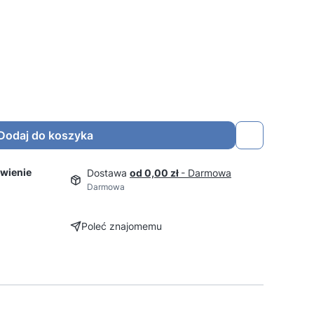
Dodaj do koszyka
wienie
Dostawa
od 0,00 zł
- Darmowa
Darmowa
Poleć znajomemu