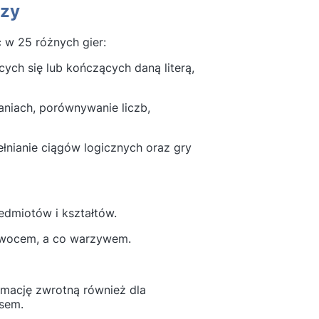
dzy
 w 25 różnych gier:
cych się lub kończących daną literą,
aniach, porównywanie liczb,
ełnianie ciągów logicznych oraz gry
edmiotów i kształtów.
 owocem, a co warzywem.
rmację zwrotną również dla
esem.