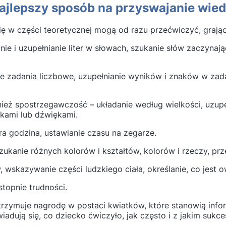
najlepszy sposób na przyswajanie wie
ę w części teoretycznej mogą od razu przećwiczyć, grając
nie i uzupełnianie liter w słowach, szukanie słów zaczynają
e zadania liczbowe, uzupełnianie wyników i znaków w zad
nież spostrzegawczość – układanie według wielkości, uzup
zkami lub dźwiękami.
ra godzina, ustawianie czasu na zegarze.
zukanie różnych kolorów i kształtów, kolorów i rzeczy, prz
 wskazywanie części ludzkiego ciała, określanie, co jest
topnie trudności.
trzymuje nagrodę w postaci kwiatków, które stanowią info
iadują się, co dziecko ćwiczyło, jak często i z jakim sukc