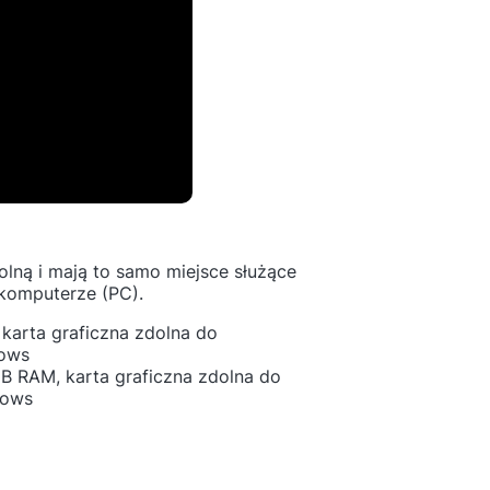
lną i mają to samo miejsce służące
komputerze (PC).
karta graficzna zdolna do
dows
GB RAM, karta graficzna zdolna do
dows