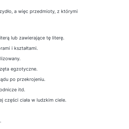
ydło, a więc przedmioty, z którymi
erą lub zawierające tę literę.
rami i kształtami.
alizowany.
rzęta egzotyczne.
ądu po przekrojeniu.
odnicze itd.
 części ciała w ludzkim ciele.
.