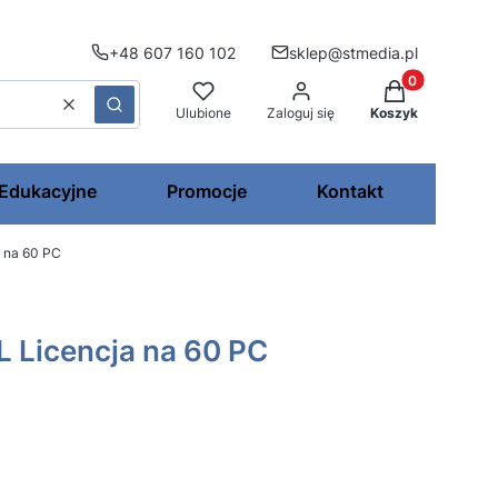
+48 607 160 102
sklep@stmedia.pl
Produkty w kos
Wyczyść
Szukaj
Ulubione
Zaloguj się
Koszyk
 Edukacyjne
Promocje
Kontakt
a na 60 PC
L Licencja na 60 PC