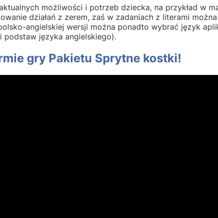
tualnych możliwości i potrzeb dziecka, na przykład w 
owanie działań z zerem, zaś w zadaniach z literami możn
W polsko-angielskiej wersji można ponadto wybrać język ap
 podstaw języka angielskiego).
mie gry Pakietu Sprytne kostki!