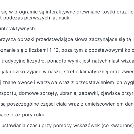
ę w programie są interaktywne drewniane kostki oraz licz
t podczas pierwszych lat nauk.
interaktywnych:
arzyszą obrazki przedstawiające słowa zaczynające się tą lit
poznanie się z liczbami 1-12, poza tym z podstawowymi kolo
k tradycyjne liczydło, ponadto wynik jest natychmiast wizu
ak i dziko żyjące w naszej strefie klimatycznej oraz zwie
j znane owoce i warzywa wraz z przedstawieniem ich wygl
nsportu, domowe sprzęty, ubrania, zabawki, zjawiska przyr
 są poszczególne części ciała wraz z umiejscowieniem danej
iące oraz pory roku.
 ustawiania czasu przy pomocy wskazówek (co kwadrans)