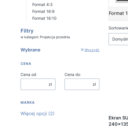
Format 4:3
Format 16:9
Format 1
Format 16:10
Koniec menu
Lista
Sortowani
Filtry
w kategorii: Projekcja przednia
Domyśl
Wybrane
Wyczyść
CENA
Cena od
Cena do
zł
zł
MARKA
Marka
Więcej opcji (2)
Ekran S
240x135