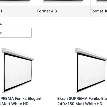
:1
Format 4:3
Format 1
 produktów
e:
ne
UPREMA Feniks Elegant
Ekran SUPREMA Feniks Ele
 Matt White HD
240x150 Matt White HD