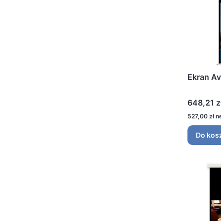
Ekran A
Cena
648,21 z
Cena
527,00 zł
Do kos