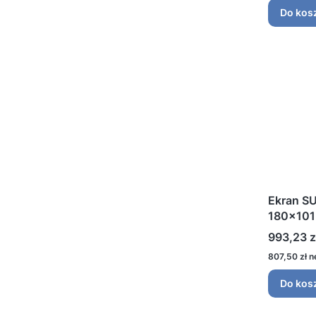
Do kos
Ekran S
180x101
Cena
993,23 z
Cena
807,50 zł
Do kos