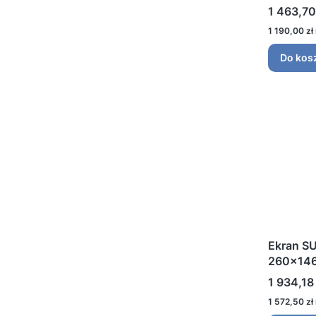
Cena
1 463,70
Cena
1 190,00 zł
Do kos
Ekran S
260x146
Cena
1 934,18 
Cena
1 572,50 zł