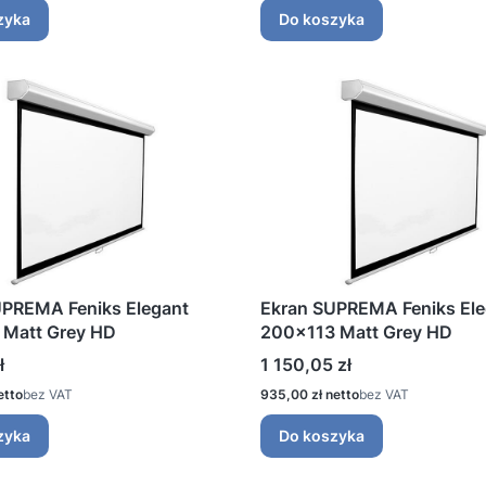
zyka
Do koszyka
UPREMA Feniks Elegant
Ekran SUPREMA Feniks Ele
 Matt Grey HD
200x113 Matt Grey HD
Cena
ł
1 150,05 zł
Cena
bez VAT
935,00 zł
bez VAT
zyka
Do koszyka