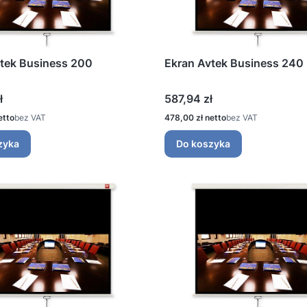
tek Business 200
Ekran Avtek Business 240
Cena
ł
587,94 zł
Cena
bez VAT
478,00 zł
bez VAT
zyka
Do koszyka