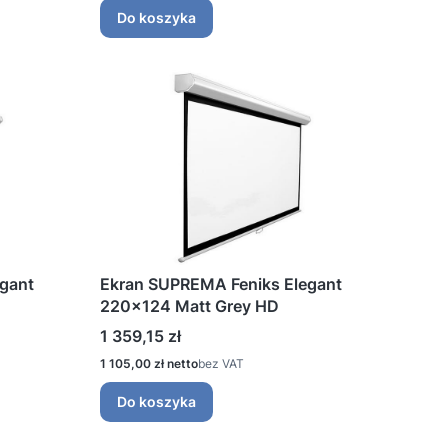
Do koszyka
gant
Ekran SUPREMA Feniks Elegant
220x124 Matt Grey HD
Cena
1 359,15 zł
Cena
1 105,00 zł
bez VAT
Do koszyka