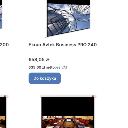
 200
Ekran Avtek Business PRO 240
Cena
658,05 zł
Cena
535,00 zł
bez VAT
Do koszyka