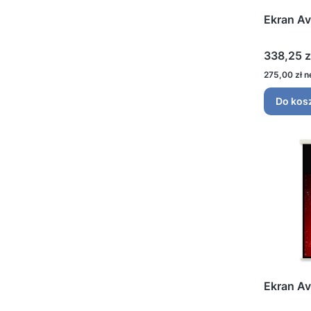
Ekran A
Cena
338,25 z
Cena
275,00 zł
Do kos
Ekran Av