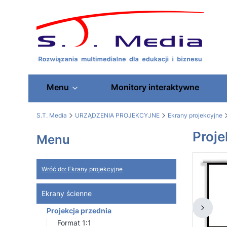
Menu
Monitory interaktywne
S.T. Media
URZĄDZENIA PROJEKCYJNE
Ekrany projekcyjne
Proje
Menu
Wróć do: Ekrany projekcyjne
Ekrany ścienne
Projekcja przednia
Format 1:1