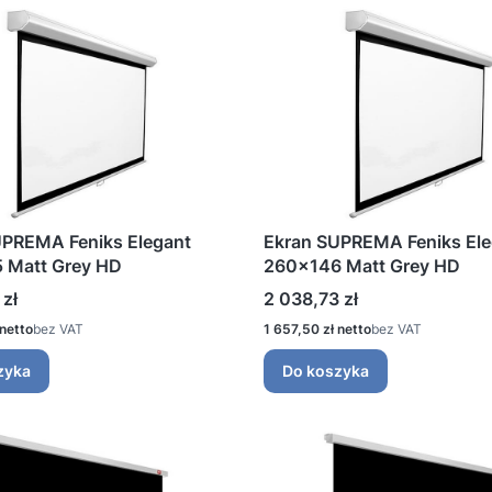
UPREMA Feniks Elegant
Ekran SUPREMA Feniks Ele
 Matt Grey HD
260x146 Matt Grey HD
Cena
 zł
2 038,73 zł
Cena
bez VAT
1 657,50 zł
bez VAT
zyka
Do koszyka