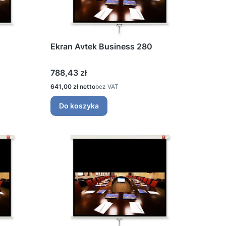
Ekran Avtek Business 280
Cena
788,43 zł
Cena
641,00 zł
bez VAT
Do koszyka