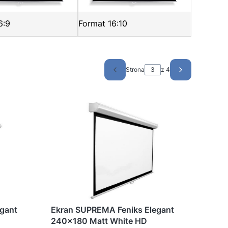
6:9
Format 16:10
Strona
z 4
Poprzednie produkty
Następne pro
gant
Ekran SUPREMA Feniks Elegant
240x180 Matt White HD