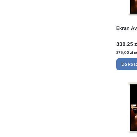
Ekran Av
Cena
338,25 z
Cena
275,00 zł
Do kos