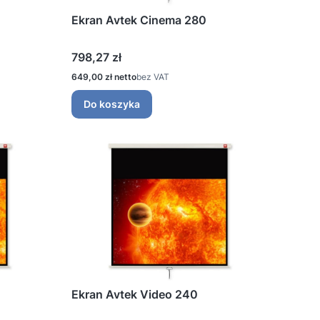
Ekran Avtek Cinema 280
Cena
798,27 zł
Cena
649,00 zł
bez VAT
Do koszyka
Ekran Avtek Video 240