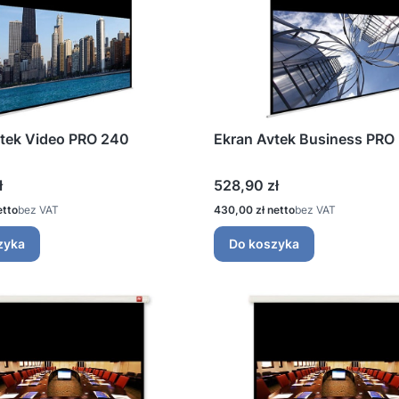
vtek Video PRO 240
Ekran Avtek Business PRO
Cena
ł
528,90 zł
Cena
bez VAT
430,00 zł
bez VAT
zyka
Do koszyka