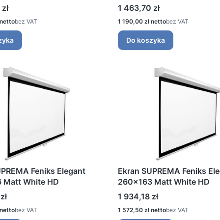
Cena
 zł
1 463,70 zł
Cena
bez VAT
1 190,00 zł
bez VAT
zyka
Do koszyka
UPREMA Feniks Elegant
Ekran SUPREMA Feniks Ele
 Matt White HD
260x163 Matt White HD
Cena
zł
1 934,18 zł
Cena
bez VAT
1 572,50 zł
bez VAT