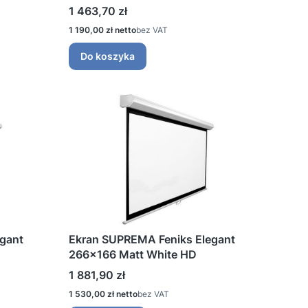
Cena
1 463,70 zł
Cena
1 190,00 zł
bez VAT
Do koszyka
gant
Ekran SUPREMA Feniks Elegant
266x166 Matt White HD
Cena
1 881,90 zł
Cena
1 530,00 zł
bez VAT