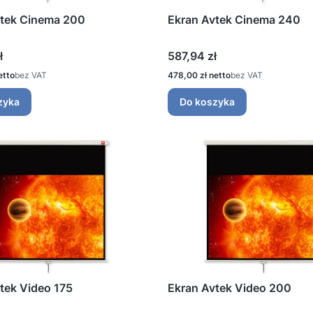
vtek Cinema 200
Ekran Avtek Cinema 240
Cena
ł
587,94 zł
Cena
bez VAT
478,00 zł
bez VAT
zyka
Do koszyka
tek Video 175
Ekran Avtek Video 200