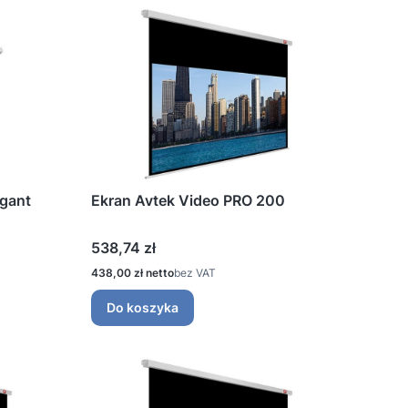
gant
Ekran Avtek Video PRO 200
Cena
538,74 zł
Cena
438,00 zł
bez VAT
Do koszyka