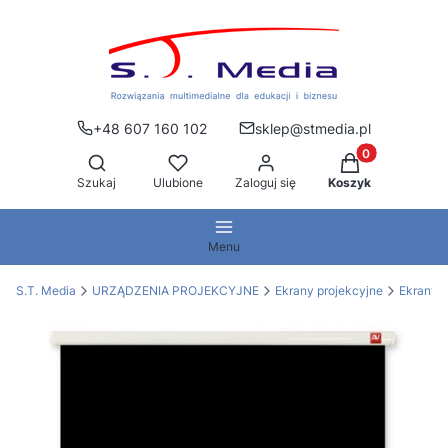
+48 607 160 102
sklep@stmedia.pl
Produkty w kos
Otwórz wyszukiwarkę
Szukaj
Ulubione
Zaloguj się
Koszyk
Menu
S.T. Media
URZĄDZENIA PROJEKCYJNE
Ekrany projekcyjne
Ekrany 