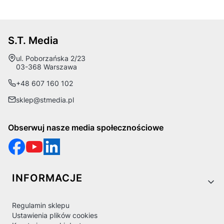
S.T. Media
Adres:
ul. Poborzańska 2/23
03-368 Warszawa
+48 607 160 102
sklep@stmedia.pl
Obserwuj nasze media społecznościowe
Linki w stopce
INFORMACJE
Regulamin sklepu
Ustawienia plików cookies