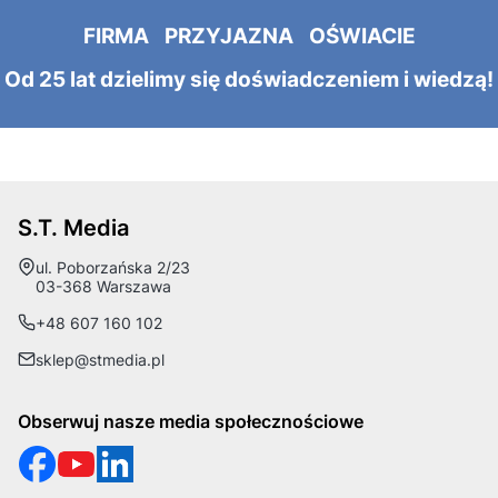
FIRMA PRZYJAZNA OŚWIACIE
Od 25 lat dzielimy się doświadczeniem i wiedzą!
S.T. Media
Adres:
ul. Poborzańska 2/23
03-368 Warszawa
+48 607 160 102
sklep@stmedia.pl
Obserwuj nasze media społecznościowe