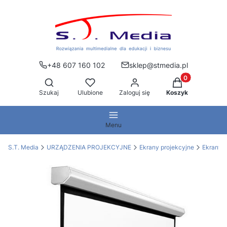
+48 607 160 102
sklep@stmedia.pl
Produkty w kos
Otwórz wyszukiwarkę
Szukaj
Ulubione
Zaloguj się
Koszyk
Menu
S.T. Media
URZĄDZENIA PROJEKCYJNE
Ekrany projekcyjne
Ekrany 