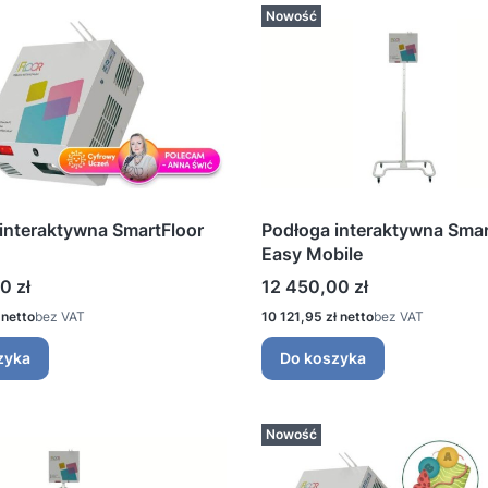
Nowość
interaktywna SmartFloor
Podłoga interaktywna Smar
Easy Mobile
Cena
0 zł
12 450,00 zł
Cena
bez VAT
10 121,95 zł
bez VAT
zyka
Do koszyka
Nowość