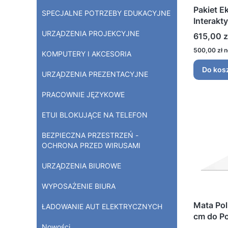
Pakiet E
SPECJALNE POTRZEBY EDUKACYJNE
Interakt
URZĄDZENIA PROJEKCYJNE
Cena
615,00 z
Cena
500,00 zł
KOMPUTERY I AKCESORIA
Do kos
URZĄDZENIA PREZENTACYJNE
PRACOWNIE JĘZYKOWE
ETUI BLOKUJĄCE NA TELEFON
BEZPIECZNA PRZESTRZEŃ -
OCHRONA PRZED WIRUSAMI
URZĄDZENIA BIUROWE
WYPOSAŻENIE BIURA
Mata Pol
ŁADOWANIE AUT ELEKTRYCZNYCH
cm do Po
Nowości
FunFloor