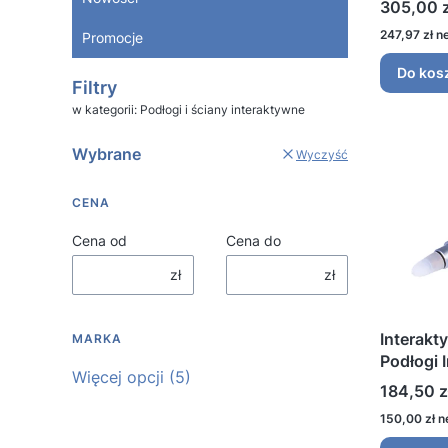
Cena
305,00 z
Cena
247,97 zł
Promocje
Koniec menu
Do kos
Filtry
w kategorii: Podłogi i ściany interaktywne
Wybrane
Wyczyść
CENA
Cena od
Cena do
zł
zł
Interakt
MARKA
Podłogi 
Marka
Więcej opcji (5)
Cena
184,50 z
Cena
150,00 zł