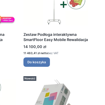
wna
Zestaw Podłoga interaktywna
ja
SmartFloor Easy Mobile Rewalidacja
Cena
14 100,00 zł
Cena
11 463,41 zł
bez VAT
Do koszyka
Nowość