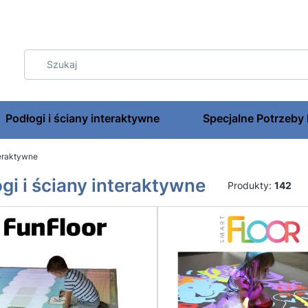
Podłogi i ściany interaktywne
Specjalne Potrzeby
teraktywne
gi i ściany interaktywne
Produkty:
142