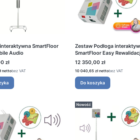
interaktywna SmartFloor
Zestaw Podłoga interakty
ile Audio
SmartFloor Easy Rewalidac
Cena
0 zł
12 350,00 zł
Cena
ł
bez VAT
10 040,65 zł
bez VAT
zyka
Do koszyka
Nowość