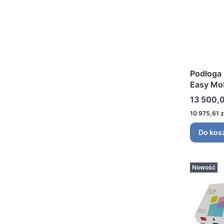
Podłoga 
Easy Mob
Cena
13 500,0
Cena
10 975,61 z
Do kos
Nowość