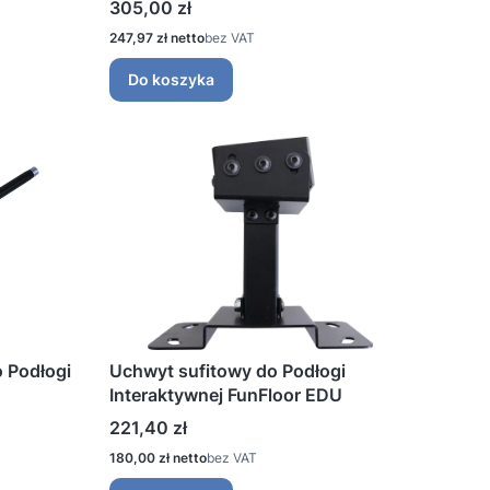
Cena
305,00 zł
Cena
247,97 zł
bez VAT
Do koszyka
o Podłogi
Uchwyt sufitowy do Podłogi
Interaktywnej FunFloor EDU
Cena
221,40 zł
Cena
180,00 zł
bez VAT