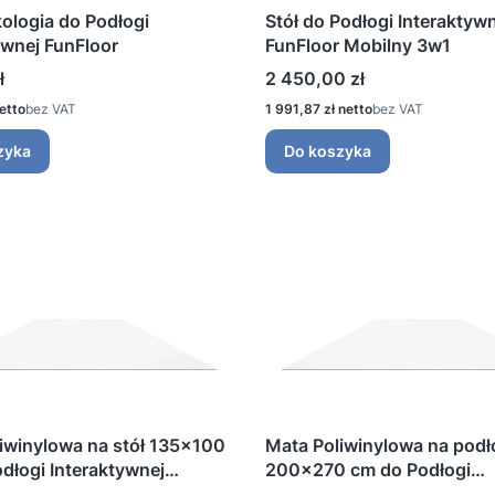
kologia do Podłogi
Stół do Podłogi Interaktyw
ywnej FunFloor
FunFloor Mobilny 3w1
Cena
ł
2 450,00 zł
Cena
bez VAT
1 991,87 zł
bez VAT
zyka
Do koszyka
iwinylowa na stół 135x100
Mata Poliwinylowa na pod
dłogi Interaktywnej
200x270 cm do Podłogi
Interaktywnej FunFloor