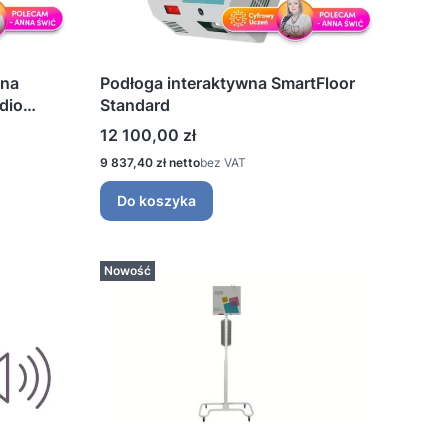
wna
Podłoga interaktywna SmartFloor
dio
Standard
Cena
12 100,00 zł
Cena
9 837,40 zł
bez VAT
Do koszyka
Nowość