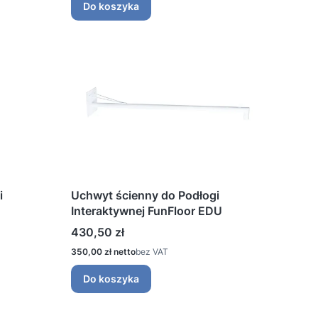
Do koszyka
i
Uchwyt ścienny do Podłogi
Interaktywnej FunFloor EDU
Cena
430,50 zł
Cena
350,00 zł
bez VAT
Do koszyka