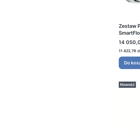
Zestaw P
SmartFlo
Cena
14 050,0
Cena
11 422,76 z
Do kos
Nowość