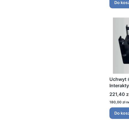
Do kos
Uchwyt ś
Interakt
Cena
221,40 z
Cena
180,00 zł
Do kos