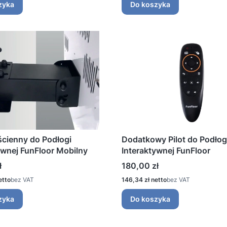
zyka
Do koszyka
cienny do Podłogi
Dodatkowy Pilot do Podłog
ywnej FunFloor Mobilny
Interaktywnej FunFloor
Cena
ł
180,00 zł
Cena
bez VAT
146,34 zł
bez VAT
zyka
Do koszyka