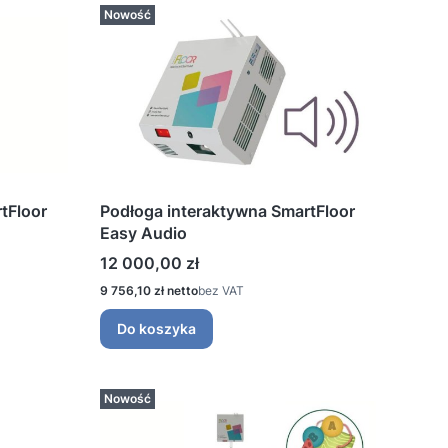
Nowość
tFloor
Podłoga interaktywna SmartFloor
Easy Audio
Cena
12 000,00 zł
Cena
9 756,10 zł
bez VAT
Do koszyka
Nowość