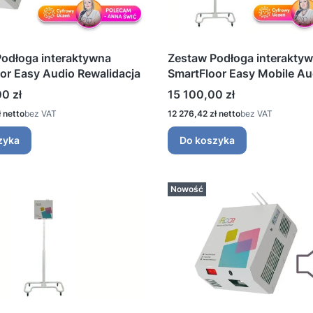
odłoga interaktywna
Zestaw Podłoga interakty
or Easy Audio Rewalidacja
SmartFloor Easy Mobile Au
Rewalidacja
Cena
0 zł
15 100,00 zł
Cena
ł
bez VAT
12 276,42 zł
bez VAT
zyka
Do koszyka
Nowość