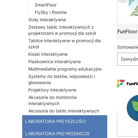
SmartFloor
FlySky i Roomie
Stoły interaktywne
Zestawy tablic interaktywnych z
FunFloor
projektorami w promocji dla szkół
Tablice interaktywne w promocji dla
Lista
szkół
Sortowani
Kioski interaktywne
Domyśl
Piaskownice interaktywne
Multimedialne programy edukacyjne
Systemy do testów, odpowiedzi i
głosowania
Projektory interaktywne
Akcesoria do monitorów
interaktywnych
Akcesoria do tablic interaktywnych
LABORATORIA PRZYSZŁOŚCI
LABORATORIA PRZYRODNICZE