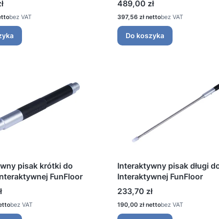
Cena
ł
489,00 zł
Cena
bez VAT
397,56 zł
bez VAT
zyka
Do koszyka
ywny pisak krótki do
Interaktywny pisak długi d
Interaktywnej FunFloor
Interaktywnej FunFloor
Cena
ł
233,70 zł
Cena
bez VAT
190,00 zł
bez VAT