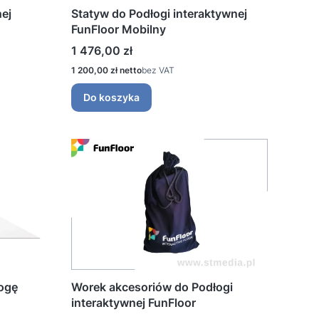
nej
Statyw do Podłogi interaktywnej
FunFloor Mobilny
Cena
1 476,00 zł
Cena
1 200,00 zł
bez VAT
Do koszyka
łogę
Worek akcesoriów do Podłogi
interaktywnej FunFloor