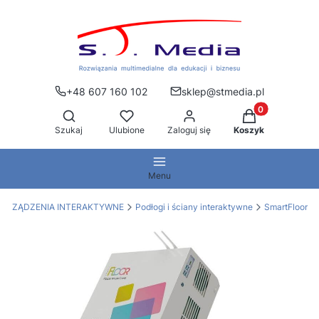
+48 607 160 102
sklep@stmedia.pl
Produkty w kos
Otwórz wyszukiwarkę
Szukaj
Ulubione
Zaloguj się
Koszyk
Menu
URZĄDZENIA INTERAKTYWNE
Podłogi i ściany interaktywne
SmartFloor