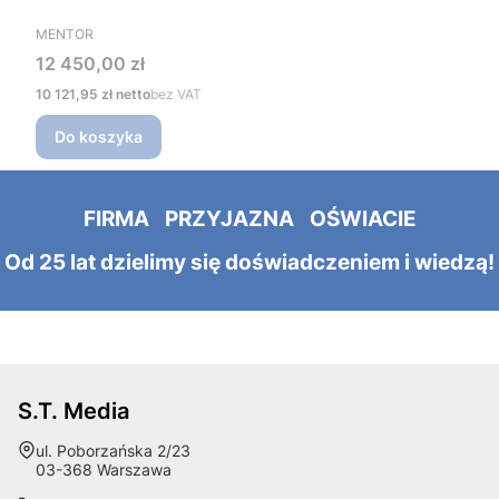
PRODUCENT
MENTOR
Cena
12 450,00 zł
Cena
10 121,95 zł
bez VAT
Do koszyka
FIRMA PRZYJAZNA OŚWIACIE
Od 25 lat dzielimy się doświadczeniem i wiedzą!
S.T. Media
Adres:
ul. Poborzańska 2/23
03-368 Warszawa