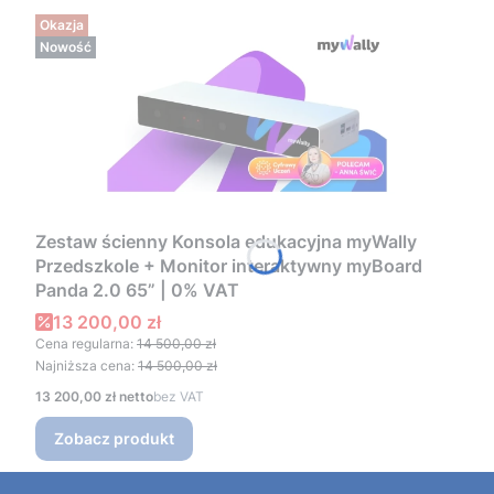
Okazja
Nowość
Zestaw ścienny Konsola edukacyjna myWally
Przedszkole + Monitor interaktywny myBoard
Panda 2.0 65” | 0% VAT
Cena promocyjna
13 200,00 zł
Cena regularna:
14 500,00 zł
Najniższa cena:
14 500,00 zł
Cena
13 200,00 zł
bez VAT
Zobacz produkt