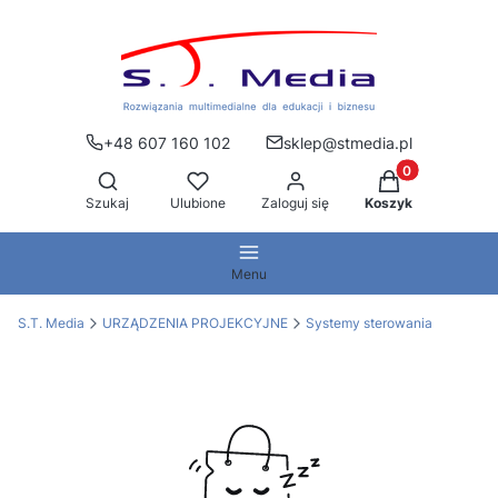
+48 607 160 102
sklep@stmedia.pl
Produkty w kos
Otwórz wyszukiwarkę
Szukaj
Ulubione
Zaloguj się
Koszyk
Menu
S.T. Media
URZĄDZENIA PROJEKCYJNE
Systemy sterowania