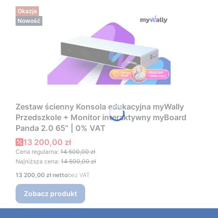
Okazja
Nowość
Zestaw ścienny Konsola edukacyjna myWally
Przedszkole + Monitor interaktywny myBoard
Panda 2.0 65” | 0% VAT
Cena promocyjna
13 200,00 zł
Cena regularna:
14 500,00 zł
Najniższa cena:
14 500,00 zł
Cena
13 200,00 zł
bez VAT
Zobacz produkt