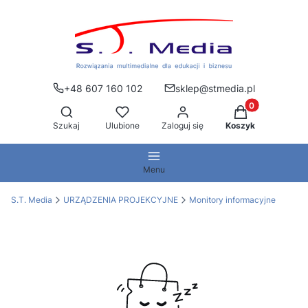
+48 607 160 102
sklep@stmedia.pl
Produkty w kos
Otwórz wyszukiwarkę
Szukaj
Ulubione
Zaloguj się
Koszyk
Menu
S.T. Media
URZĄDZENIA PROJEKCYJNE
Monitory informacyjne