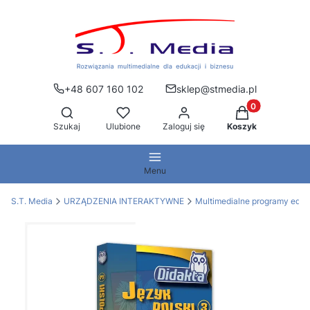
+48 607 160 102
sklep@stmedia.pl
Produkty w kos
Otwórz wyszukiwarkę
Szukaj
Ulubione
Zaloguj się
Koszyk
Menu
S.T. Media
URZĄDZENIA INTERAKTYWNE
Multimedialne programy edu