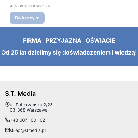
Cena
405,69 zł
bez VAT
Do koszyka
FIRMA PRZYJAZNA OŚWIACIE
Od 25 lat dzielimy się doświadczeniem i wiedzą!
S.T. Media
Adres:
ul. Poborzańska 2/23
03-368 Warszawa
+48 607 160 102
sklep@stmedia.pl