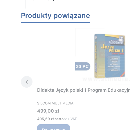
Produkty powiązane
Didakta Język polski 1 Program Edukacyj
PRODUCENT
SILCOM MULTIMEDIA
Cena
499,00 zł
Cena
405,69 zł
bez VAT
Do koszyka