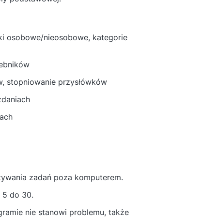
iki osobowe/nieosobowe, kategorie
zebników
ów, stopniowanie przysłówków
zdaniach
iach
iązywania zadań poza komputerem.
 5 do 30.
ogramie nie stanowi problemu, także