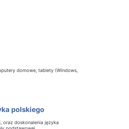
omputery domowe, tablety (Windows,
yka polskiego
 oraz doskonalenia języka
oły podstawowej.