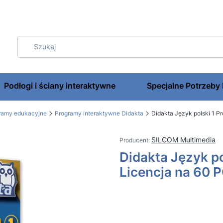
Podłogi i ściany interaktywne
Specjalne Potrzeby
gramy edukacyjne
Programy interaktywne Didakta
Didakta Język polski 1 P
SILCOM Multimedia
Didakta Język p
Licencja na 60 