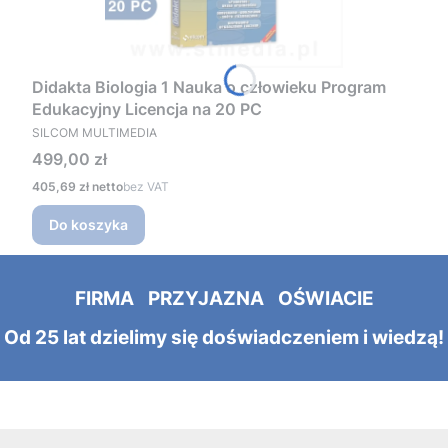
Didakta Biologia 1 Nauka o człowieku Program
Edukacyjny Licencja na 20 PC
PRODUCENT
SILCOM MULTIMEDIA
Cena
499,00 zł
Cena
405,69 zł
bez VAT
Do koszyka
FIRMA PRZYJAZNA OŚWIACIE
Od 25 lat dzielimy się doświadczeniem i wiedzą!