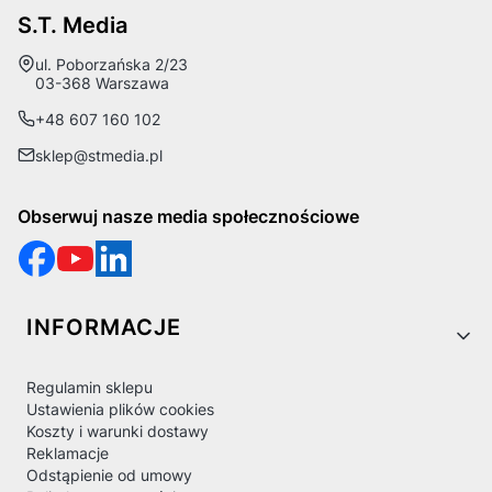
S.T. Media
Adres:
ul. Poborzańska 2/23
03-368 Warszawa
+48 607 160 102
sklep@stmedia.pl
Obserwuj nasze media społecznościowe
Linki w stopce
INFORMACJE
Regulamin sklepu
Ustawienia plików cookies
Koszty i warunki dostawy
Reklamacje
Odstąpienie od umowy