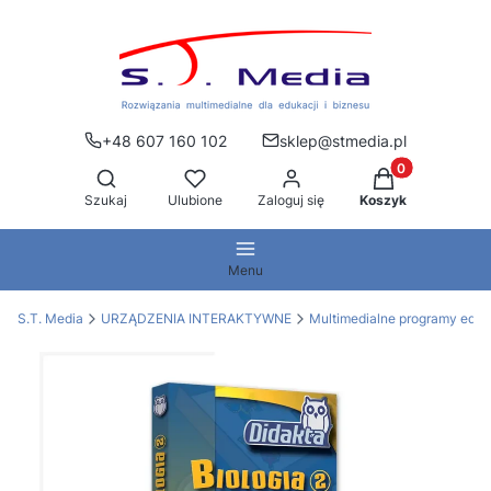
+48 607 160 102
sklep@stmedia.pl
Produkty w kos
Otwórz wyszukiwarkę
Szukaj
Ulubione
Zaloguj się
Koszyk
Menu
S.T. Media
URZĄDZENIA INTERAKTYWNE
Multimedialne programy edu