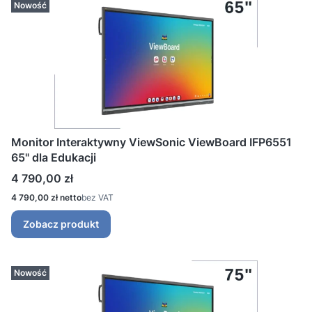
Nowość
Monitor Interaktywny ViewSonic ViewBoard IFP6551
65" dla Edukacji
Cena
4 790,00 zł
Cena
4 790,00 zł
bez VAT
Zobacz produkt
Nowość