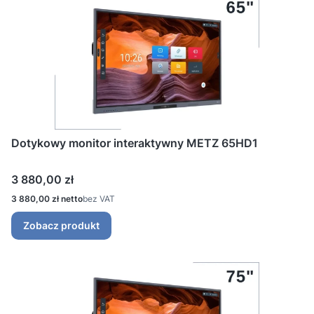
Dotykowy monitor interaktywny METZ 65HD1
Cena
3 880,00 zł
Cena
3 880,00 zł
bez VAT
Zobacz produkt