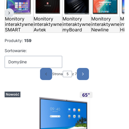
Monitory
Monitory
Monitory
Monitory
Mon
interaktywne
interaktywne
interaktywne
interaktywne
int
SMART
Avtek
myBoard
Newline
Hikv
Produkty:
159
Lista produktów
Sortowanie:
Domyślne
Strona
z 7
Poprzednie produkty
Następne produkty
Nowość