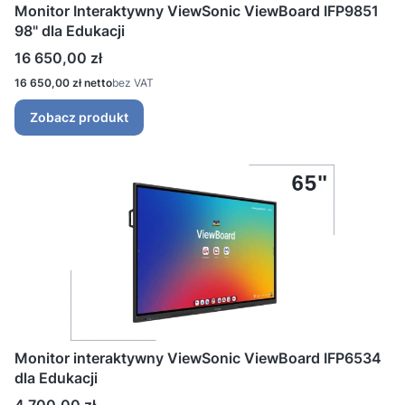
Monitor Interaktywny ViewSonic ViewBoard IFP9851
98" dla Edukacji
Cena
16 650,00 zł
Cena
16 650,00 zł
bez VAT
Zobacz produkt
Monitor interaktywny ViewSonic ViewBoard IFP6534
dla Edukacji
Cena
4 700,00 zł