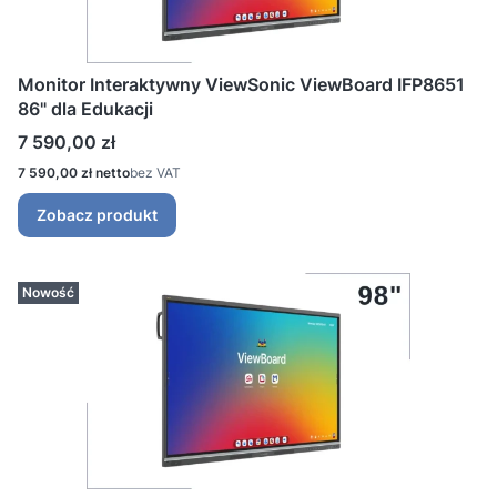
Monitor Interaktywny ViewSonic ViewBoard IFP8651
86" dla Edukacji
Cena
7 590,00 zł
Cena
7 590,00 zł
bez VAT
Zobacz produkt
Nowość