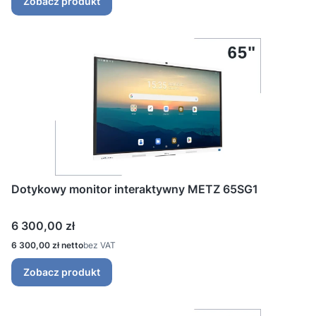
Zobacz produkt
Dotykowy monitor interaktywny METZ 65SG1
Cena
6 300,00 zł
Cena
6 300,00 zł
bez VAT
Zobacz produkt