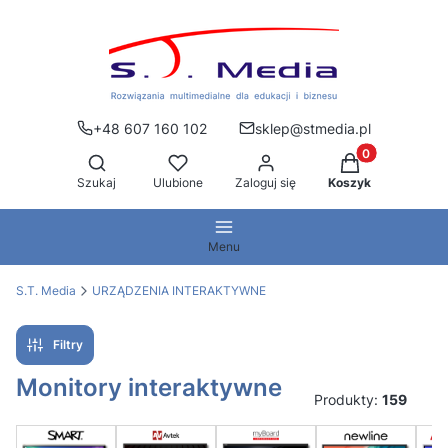
+48 607 160 102
sklep@stmedia.pl
Produkty w kos
Otwórz wyszukiwarkę
Szukaj
Ulubione
Zaloguj się
Koszyk
Menu
S.T. Media
URZĄDZENIA INTERAKTYWNE
Filtry
Monitory interaktywne
Produkty:
159