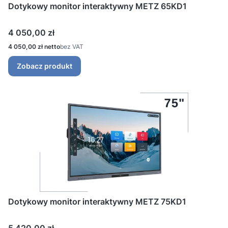
Dotykowy monitor interaktywny METZ 65KD1
Cena
4 050,00 zł
Cena
4 050,00 zł
bez VAT
Zobacz produkt
Dotykowy monitor interaktywny METZ 75KD1
Cena
5 420,00 zł