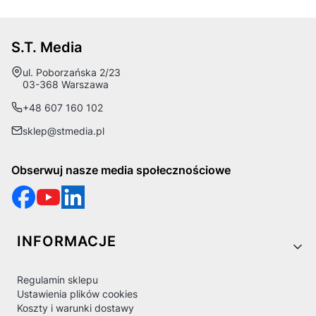
S.T. Media
Adres:
ul. Poborzańska 2/23
03-368 Warszawa
+48 607 160 102
sklep@stmedia.pl
Obserwuj nasze media społecznościowe
Linki w stopce
INFORMACJE
Regulamin sklepu
Ustawienia plików cookies
Koszty i warunki dostawy