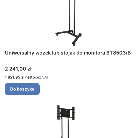
Uniwersalny wózek lub stojak do monitora BT8503/B
Cena
2 241,00 zł
Cena
1 821,95 zł
bez VAT
Do koszyka