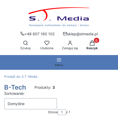
+48 607 160 102
sklep@stmedia.pl
Produkty w kos
Otwórz wyszukiwarkę
Szukaj
Ulubione
Zaloguj się
Koszyk
Menu
Przejdź do:
S.T. Media
B-Tech
Produkty:
3
Lista produktów
Sortowanie:
Domyślne
Strona
z 1