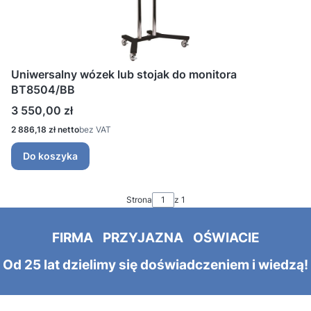
Uniwersalny wózek lub stojak do monitora
BT8504/BB
Cena
3 550,00 zł
Cena
2 886,18 zł
bez VAT
Do koszyka
Strona
z 1
FIRMA PRZYJAZNA OŚWIACIE
Od 25 lat dzielimy się doświadczeniem i wiedzą!