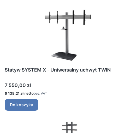
Statyw SYSTEM X - Uniwersalny uchwyt TWIN
Cena
7 550,00 zł
Cena
6 138,21 zł
bez VAT
Do koszyka