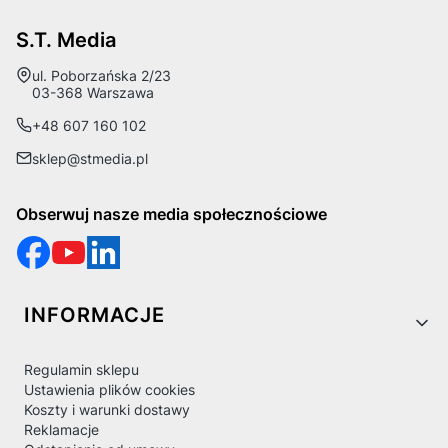
S.T. Media
Adres:
ul. Poborzańska 2/23
03-368 Warszawa
+48 607 160 102
sklep@stmedia.pl
Obserwuj nasze media społecznościowe
Linki w stopce
INFORMACJE
Regulamin sklepu
Ustawienia plików cookies
Koszty i warunki dostawy
Reklamacje