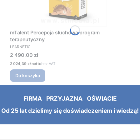
mTalent Percepcja słuchowa program
terapeutyczny
PRODUCENT
LEARNETIC
Cena
2 490,00 zł
Cena
2 024,39 zł
bez VAT
Do koszyka
FIRMA PRZYJAZNA OŚWIACIE
Od 25 lat dzielimy się doświadczeniem i wiedzą!