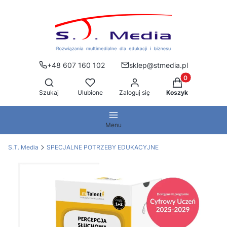
+48 607 160 102
sklep@stmedia.pl
Produkty w kos
Otwórz wyszukiwarkę
Szukaj
Ulubione
Zaloguj się
Koszyk
Menu
S.T. Media
SPECJALNE POTRZEBY EDUKACYJNE