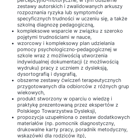
percepcyjno-motoryczne, w tym obszerne
zestawy autorskich i zwalidowanych arkuszy
rozpoznania ryzyka lub symptomów
specyficznych trudności w uczeniu się, a także
szkolną diagnozę pedagogiczną,
kompleksowe wsparcie w związku z szeroko
pojętymi trudnościami w nauce,
wzorcowy i kompleksowy plan udzielania
pomocy psychologiczno-pedagogicznej w
szkole wraz z możliwością utworzenia
indywidualnej dokumentacji (z możliwością
wydruku) pracy z uczniem z dysleksją,
dysortografią i dysgrafią,
obszerne zestawy ćwiczeń terapeutycznych
przygotowanych dla odbiorców z różnych grup
wiekowych,
produkt stworzony w oparciu o wiedzę i
praktykę prezentowaną przez ekspertów z
Polskiego Towarzystwa Dysleksji,
propozycja uzupełniona o zestaw dodatkowych
materiałów (np. pomocnik diagnostyczny,
drukowalne karty pracy, poradnik metodyczny,
wskazówki dla rodziców itp),