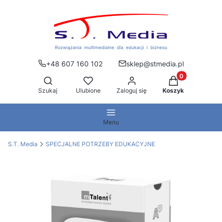
+48 607 160 102
sklep@stmedia.pl
Produkty w kos
Otwórz wyszukiwarkę
Szukaj
Ulubione
Zaloguj się
Koszyk
Menu
S.T. Media
SPECJALNE POTRZEBY EDUKACYJNE