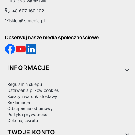
03-368 Warszawa
+48 607 160 102
sklep@stmedia.pl
Obserwuj nasze media społecznościowe
Linki w stopce
INFORMACJE
Regulamin sklepu
Ustawienia plików cookies
Koszty i warunki dostawy
Reklamacje
Odstąpienie od umowy
Polityka prywatności
Dokonaj zwrotu
TWOJE KONTO