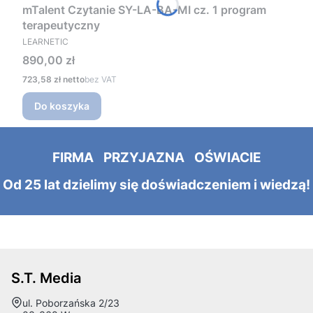
mTalent Czytanie SY-LA-BA-MI cz. 1 program
terapeutyczny
PRODUCENT
LEARNETIC
Cena
890,00 zł
Cena
723,58 zł
bez VAT
Do koszyka
FIRMA PRZYJAZNA OŚWIACIE
Od 25 lat dzielimy się doświadczeniem i wiedzą!
S.T. Media
Adres:
ul. Poborzańska 2/23