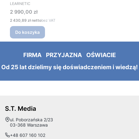
PRODUCENT
LEARNETIC
Cena
2 990,00 zł
Cena
2 430,89 zł
bez VAT
Do koszyka
FIRMA PRZYJAZNA OŚWIACIE
Od 25 lat dzielimy się doświadczeniem i wiedzą!
S.T. Media
Adres:
ul. Poborzańska 2/23
03-368 Warszawa
+48 607 160 102