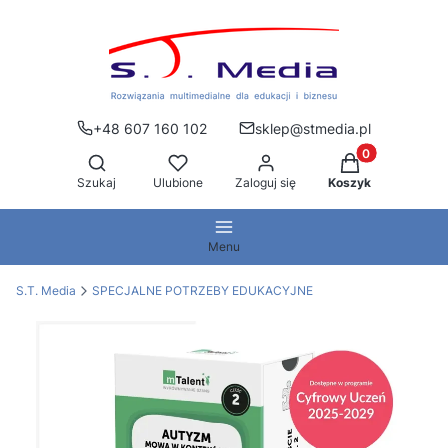
+48 607 160 102
sklep@stmedia.pl
Produkty w kos
Otwórz wyszukiwarkę
Szukaj
Ulubione
Zaloguj się
Koszyk
Menu
S.T. Media
SPECJALNE POTRZEBY EDUKACYJNE