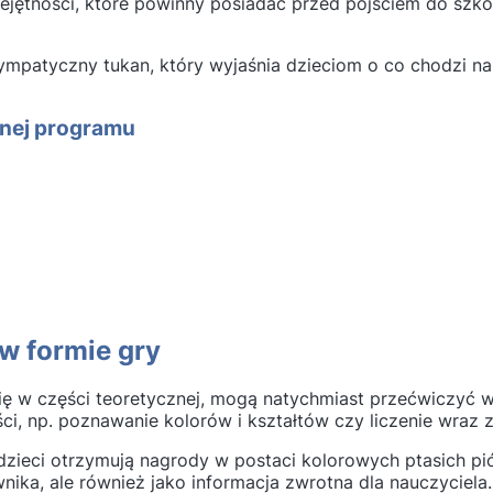
jętności, które powinny posiadać przed pójściem do szkoł
ympatyczny tukan, który wyjaśnia dzieciom o co chodzi na
znej programu
w formie gry
ię w części teoretycznej, mogą natychmiast przećwiczyć w
ci, np. poznawanie kolorów i kształtów czy liczenie wraz z
zieci otrzymują nagrody w postaci kolorowych ptasich piór
ika, ale również jako informacja zwrotna dla nauczyciela.