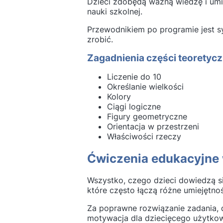
Dzieci zdobędą ważną wiedzę i umie
nauki szkolnej.
Przewodnikiem po programie jest s
zrobić.
Zagadnienia części teoretyc
Liczenie do 10
Określanie wielkości
Kolory
Ciągi logiczne
Figury geometryczne
Orientacja w przestrzeni
Właściwości rzeczy
Ćwiczenia edukacyjne 
Wszystko, czego dzieci dowiedzą s
które często łączą różne umiejętnoś
Za poprawne rozwiązanie zadania, d
motywacja dla dziecięcego użytkown