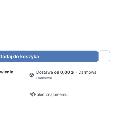
Dodaj do koszyka
wienie
Dostawa
od 0,00 zł
- Darmowa
Darmowa
Poleć znajomemu