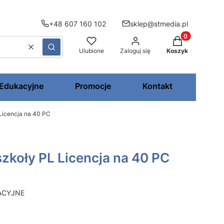
+48 607 160 102
sklep@stmedia.pl
Produkty w kos
Wyczyść
Szukaj
Ulubione
Zaloguj się
Koszyk
 Edukacyjne
Promocje
Kontakt
Licencja na 40 PC
szkoły PL Licencja na 40 PC
ACYJNE