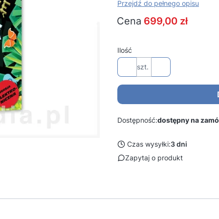
Przejdź do pełnego opisu
Cena
699,00 zł
Ilość
szt.
Dostępność:
dostępny na zamó
Czas wysyłki:
3 dni
Zapytaj o produkt