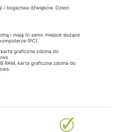
ji i bogactwa dźwięków. Dzieci
lną i mają to samo miejsce służące
komputerze (PC).
karta graficzna zdolna do
dows
GB RAM, karta graficzna zdolna do
dows