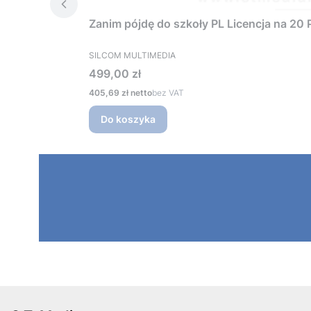
Zanim pójdę do szkoły PL Licencja na 20 
PRODUCENT
SILCOM MULTIMEDIA
Cena
499,00 zł
Cena
405,69 zł
bez VAT
Do koszyka