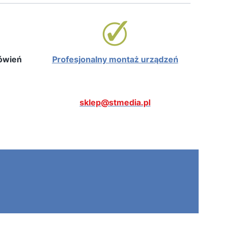
mówień
Profesjonalny montaż urządzeń
sklep@stmedia.pl