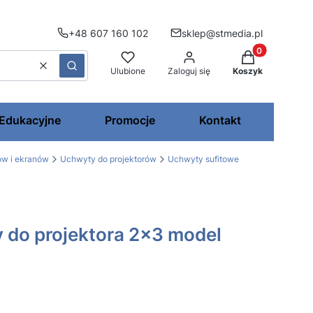
+48 607 160 102
sklep@stmedia.pl
Produkty w kos
Wyczyść
Szukaj
Ulubione
Zaloguj się
Koszyk
 Edukacyjne
Promocje
Kontakt
ów i ekranów
Uchwyty do projektorów
Uchwyty sufitowe
 do projektora 2x3 model