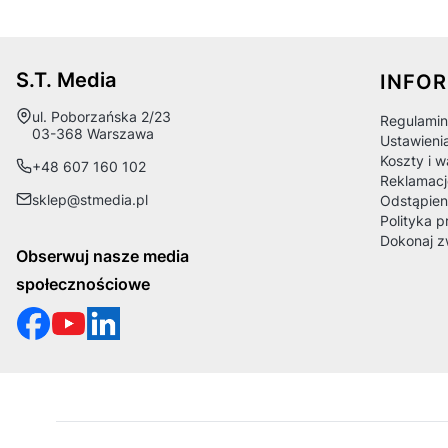
Linki
S.T. Media
INFO
Adres:
ul. Poborzańska 2/23
Regulamin
03-368 Warszawa
Ustawieni
Koszty i 
+48 607 160 102
Reklamacj
sklep@stmedia.pl
Odstąpien
Polityka p
Dokonaj z
Obserwuj nasze media
społecznościowe