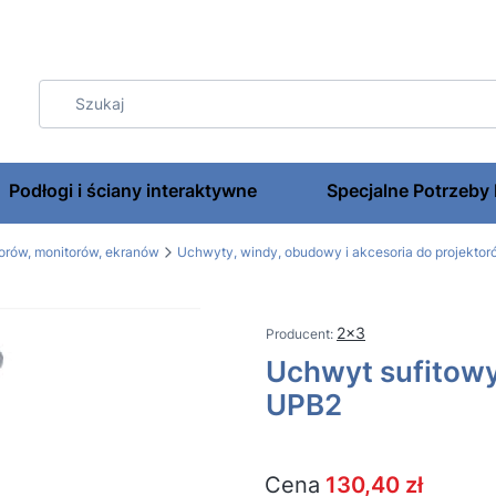
Podłogi i ściany interaktywne
Specjalne Potrzeby
torów, monitorów, ekranów
Uchwyty, windy, obudowy i akcesoria do projektor
2x3
Uchwyt sufitowy
UPB2
Cena
130,40 zł