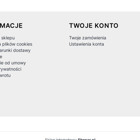
 w stopce
RMACJE
TWOJE KONTO
 sklepu
Twoje zamówienia
a plików cookies
Ustawienia konta
warunki dostawy
e
ie od umowy
rywatności
wrotu
Sklep internetowy
Shoper.pl