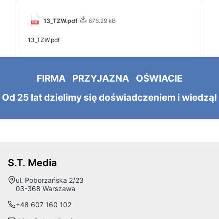
13_TZW.pdf
676.29 kB
13_TZW.pdf
FIRMA PRZYJAZNA OŚWIACIE
Od 25 lat dzielimy się doświadczeniem i wiedzą!
S.T. Media
Adres:
ul. Poborzańska 2/23
03-368 Warszawa
+48 607 160 102