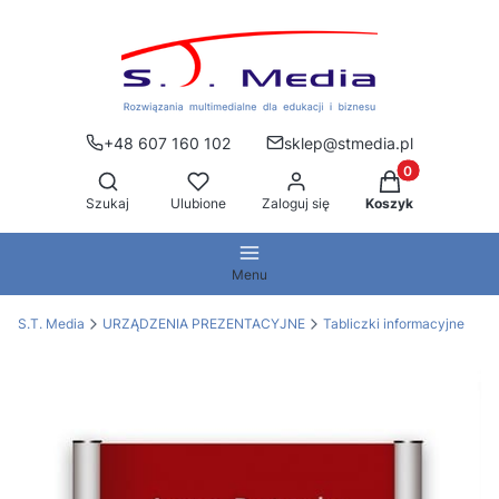
+48 607 160 102
sklep@stmedia.pl
Produkty w kos
Otwórz wyszukiwarkę
Szukaj
Ulubione
Zaloguj się
Koszyk
Menu
S.T. Media
URZĄDZENIA PREZENTACYJNE
Tabliczki informacyjne