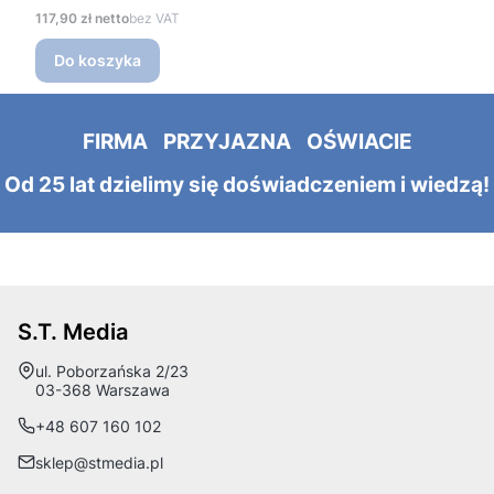
Cena
117,90 zł
bez VAT
Do koszyka
FIRMA PRZYJAZNA OŚWIACIE
Od 25 lat dzielimy się doświadczeniem i wiedzą!
S.T. Media
Adres:
ul. Poborzańska 2/23
03-368 Warszawa
+48 607 160 102
sklep@stmedia.pl