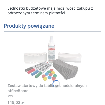
Jednostki budżetowe mają możliwość zakupu z
odroczonym terminem płatności.
Produkty powiązane
Zestaw startowy do tablic suchościeralnych
officeBoard
PRODUCENT
2X3
Cena
145,02 zł