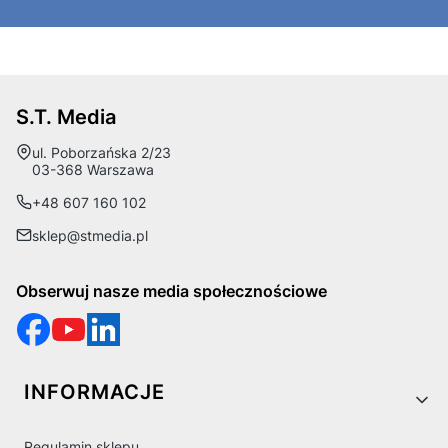
S.T. Media
Adres:
ul. Poborzańska 2/23
03-368 Warszawa
+48 607 160 102
sklep@stmedia.pl
Obserwuj nasze media społecznościowe
Linki w stopce
INFORMACJE
Regulamin sklepu