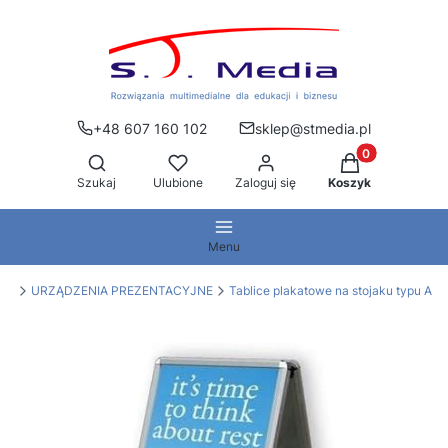
+48 607 160 102
sklep@stmedia.pl
Produkty w kos
Otwórz wyszukiwarkę
Szukaj
Ulubione
Zaloguj się
Koszyk
Menu
dia
URZĄDZENIA PREZENTACYJNE
Tablice plakatowe na stojaku typu A