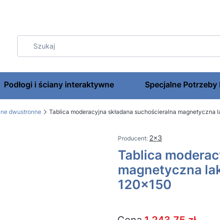
Podłogi i ściany interaktywne
Specjalne Potrzeby
jne dwustronne
Tablica moderacyjna składana suchościeralna magnetyczna 
2x3
Tablica moderac
magnetyczna la
120x150