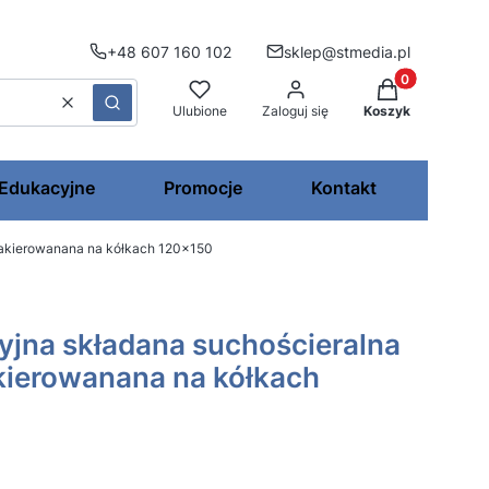
+48 607 160 102
sklep@stmedia.pl
Produkty w kos
Wyczyść
Szukaj
Ulubione
Zaloguj się
Koszyk
 Edukacyjne
Promocje
Kontakt
lakierowanana na kółkach 120x150
yjna składana suchościeralna
kierowanana na kółkach