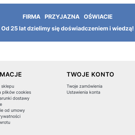
FIRMA PRZYJAZNA OŚWIACIE
Od 25 lat dzielimy się doświadczeniem i wiedzą!
 w stopce
RMACJE
TWOJE KONTO
 sklepu
Twoje zamówienia
a plików cookies
Ustawienia konta
warunki dostawy
e
ie od umowy
rywatności
wrotu