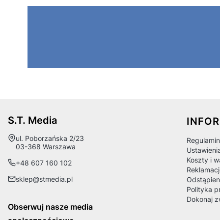
Linki
S.T. Media
INFO
Adres:
ul. Poborzańska 2/23
Regulamin
03-368 Warszawa
Ustawieni
Koszty i 
+48 607 160 102
Reklamacj
sklep@stmedia.pl
Odstąpien
Polityka p
Dokonaj z
Obserwuj nasze media