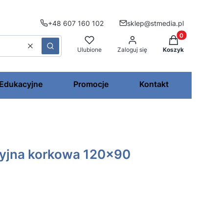
+48 607 160 102
sklep@stmedia.pl
Produkty w kos
Wyczyść
Szukaj
Ulubione
Zaloguj się
Koszyk
 Edukacyjne
Promocje
Kontakt
cyjna korkowa 120x90