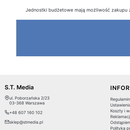
Jednostki budżetowe mają możliwość zakupu 
Linki
S.T. Media
INFO
Adres:
ul. Poborzańska 2/23
Regulamin
03-368 Warszawa
Ustawieni
Koszty i 
+48 607 160 102
Reklamacj
sklep@stmedia.pl
Odstąpien
Polityka p