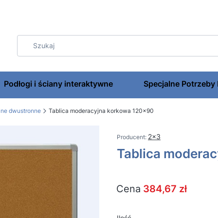
Podłogi i ściany interaktywne
Specjalne Potrzeby
jne dwustronne
Tablica moderacyjna korkowa 120x90
2x3
Tablica modera
Cena
384,67 zł
Ilość