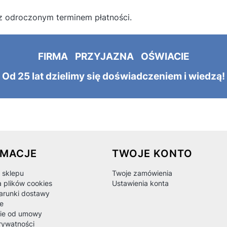
z odroczonym terminem płatności.
FIRMA PRZYJAZNA OŚWIACIE
Od 25 lat dzielimy się doświadczeniem i wiedzą!
 w stopce
RMACJE
TWOJE KONTO
 sklepu
Twoje zamówienia
a plików cookies
Ustawienia konta
warunki dostawy
e
ie od umowy
rywatności