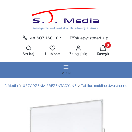
+48 607 160 102
sklep@stmedia.pl
Produkty w kos
Otwórz wyszukiwarkę
Szukaj
Ulubione
Zaloguj się
Koszyk
Menu
S.T. Media
URZĄDZENIA PREZENTACYJNE
Tablice mobilne dwustronne